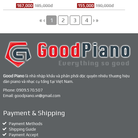
167,000
185,000đ
155,000
190,000đ
«
‹
›
»
1
2
3
4
Good Piano
là nhà nhập khẩu và phân phối độc quyền nhiều thương hiệu
đàn piano và nhạc cụ tổng tại Việt Nam.
Phone:
0909.570.507
Email:
goodpiano.vn@gmail.com
Payment & Shipping
Payment Methods
Shipping Guide
Payment Accept