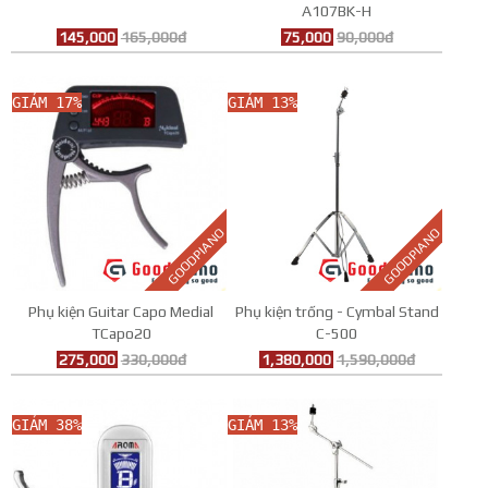
A107BK-H
145,000
165,000đ
75,000
90,000đ
GIẢM 17%
GIẢM 13%
GOODPIANO
GOODPIANO
Phụ kiện Guitar Capo Medial
Phụ kiện trống - Cymbal Stand
TCapo20
C-500
275,000
330,000đ
1,380,000
1,590,000đ
GIẢM 38%
GIẢM 13%