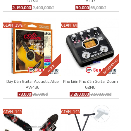
G1XN
A107
2,190,000
2,400,000đ
50,000
65,000đ
GIẢM 19%
GIẢM 6%
GOODPIANO
ALICE
Dây Đàn Guitar Acoustic Alice
Phụ kiện Phơ đàn Guitar Zoom
AW436
G2NU
78,000
96,000đ
3,280,000
3,500,000đ
GIẢM 14%
GIẢM 14%