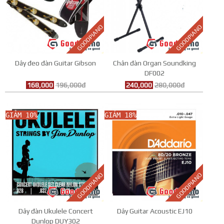
GOODPIANO
GOODPIANO
Dây đeo đàn Guitar Gibson
Chân đàn Organ Soundking
DF002
168,000
196,000đ
240,000
280,000đ
GIẢM 10%
GIẢM 18%
GOODPIANO
GOODPIANO
Dây đàn Ukulele Concert
Dây Guitar Acoustic EJ10
Dunlop DUY302