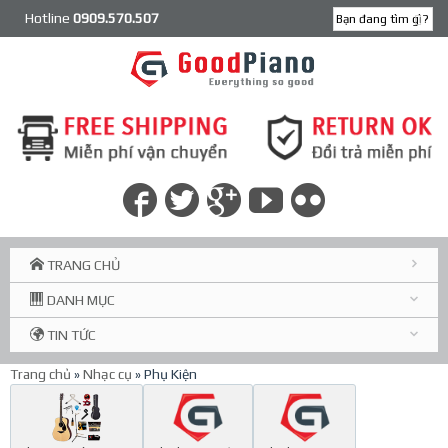
Hotline
0909.570.507
TRANG CHỦ
DANH MỤC
TIN TỨC
Trang chủ
»
Nhạc cụ
» Phụ Kiện