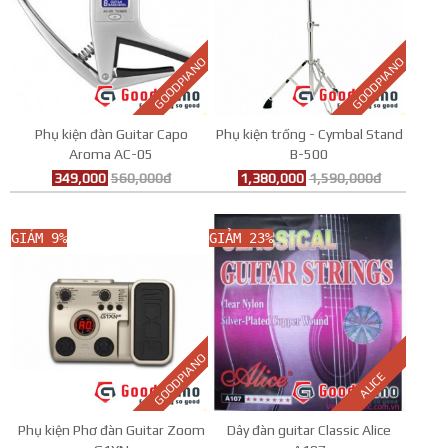
GOODPIANO
GOODPIANO
Phụ kiện đàn Guitar Capo
Phụ kiện trống - Cymbal Stand
Aroma AC-05
B-500
349,000
560,000đ
1,380,000
1,590,000đ
GIẢM 9%
GIẢM 23%
GOODPIANO
ALICE
Phụ kiện Phơ đàn Guitar Zoom
Dây đàn guitar Classic Alice