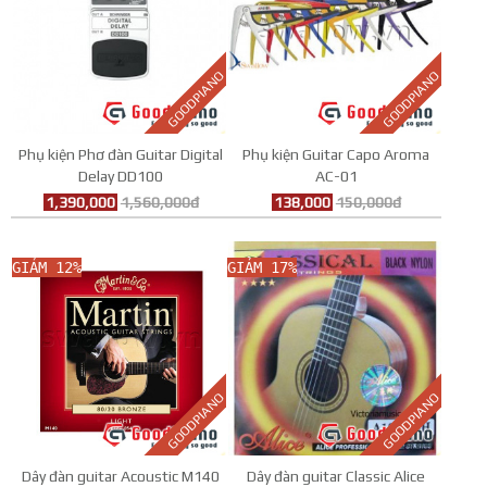
GOODPIANO
GOODPIANO
Phụ kiện Phơ đàn Guitar Digital
Phụ kiện Guitar Capo Aroma
Delay DD100
AC-01
1,390,000
1,560,000đ
138,000
150,000đ
GIẢM 12%
GIẢM 17%
GOODPIANO
GOODPIANO
Dây đàn guitar Acoustic M140
Dây đàn guitar Classic Alice