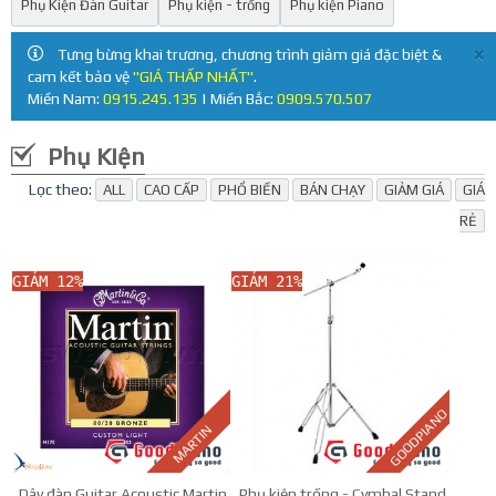
Phụ Kiện Đàn Guitar
Phụ kiện - trống
Phụ kiện Piano
×
Tưng bừng khai trương, chương trình giảm giá đặc biệt &
cam kết bảo vệ
"GIÁ THẤP NHẤT"
.
Miền Nam:
0915.245.135
| Miền Bắc:
0909.570.507
Phụ Kiện
Lọc theo:
ALL
CAO CẤP
PHỔ BIẾN
BÁN CHẠY
GIẢM GIÁ
GIÁ
RẺ
GIẢM 12%
GIẢM 21%
GOODPIANO
MARTIN
Dây đàn Guitar Acoustic Martin
Phụ kiện trống - Cymbal Stand