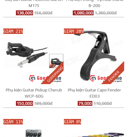
M175
B-200
138,000
156,000đ
1,080,000
1,360,000đ
GIẢM 21%
GIẢM 28%
GOODPIANO
FENDER
Phụ kiện Guitar Pickup Cherub
Phụ kiện Guitar Capo Fender
WCP-60G
ED03
150,000
189,000đ
79,000
110,000đ
GIẢM 11%
GIẢM 8%