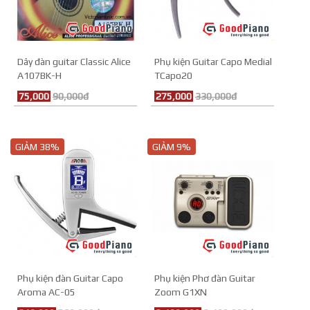
Dây đàn guitar Classic Alice
Phụ kiện Guitar Capo Medial
A107BK-H
TCapo20
75,000
90,000đ
275,000
330,000đ
GIẢM 38%
GIẢM 9%
Phụ kiện đàn Guitar Capo
Phụ kiện Phơ đàn Guitar
Aroma AC-05
Zoom G1XN