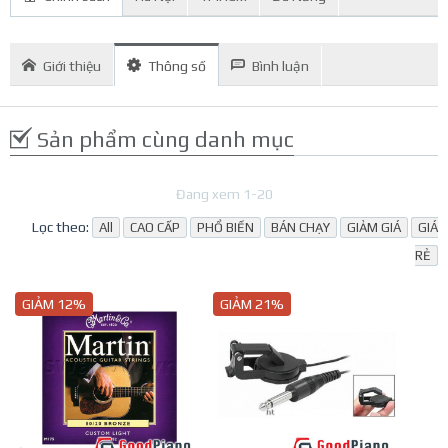
Giới thiệu
Thông số
Bình luận
Sản phẩm cùng danh mục
Đang xem 1-20
Lọc theo:
All
CAO CẤP
PHỔ BIẾN
BÁN CHẠY
GIẢM GIÁ
GIÁ
RẺ
GIẢM 12%
GIẢM 21%