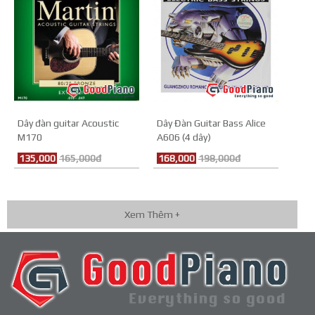
Dây đàn guitar Acoustic
Dây Đàn Guitar Bass Alice
M170
A606 (4 dây)
135,000
165,000đ
168,000
198,000đ
Xem Thêm +