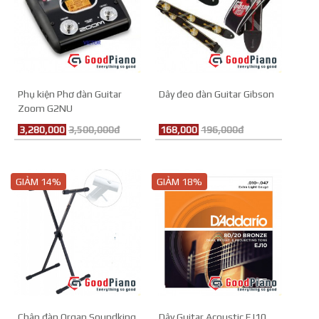
Phụ kiện Phơ đàn Guitar
Dây đeo đàn Guitar Gibson
Zoom G2NU
3,280,000
3,500,000đ
168,000
196,000đ
GIẢM 14%
GIẢM 18%
Chân đàn Organ Soundking
Dây Guitar Acoustic EJ10