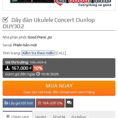
Dây đàn Ukulele Concert Dunlop
DUY302
Nhà phân phối:
Good Piano ,jsc
Serial:
Phiên bản mới
Tình trạng:
Kiểm tra theo miền
[CALL]
Giá thị trường:
185,000 đ
167,000 ₫
10%
Giảm giá đến ngày:
10/8/2026
MUA NGAY
Giao tận nơi hoặc đến showroom xem hàng
Lấy giá tốt hơn
TRẢ GÓP 0%
Chính sách
Hà Nội
TP.HCM
Đà Nẵng