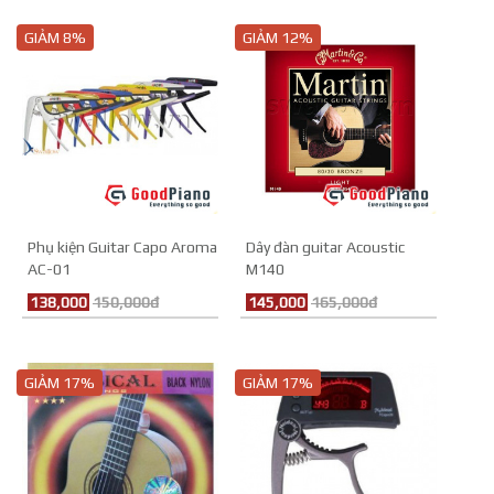
GIẢM 8%
GIẢM 12%
Phụ kiện Guitar Capo Aroma
Dây đàn guitar Acoustic
AC-01
M140
138,000
150,000đ
145,000
165,000đ
GIẢM 17%
GIẢM 17%