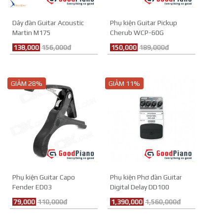
Dây đàn Guitar Acoustic
Phụ kiện Guitar Pickup
Martin M175
Cherub WCP-60G
138,000
156,000đ
150,000
189,000đ
GIẢM 28%
GIẢM 11%
Phụ kiện Guitar Capo
Phụ kiện Phơ đàn Guitar
Fender ED03
Digital Delay DD100
79,000
110,000đ
1,390,000
1,560,000đ