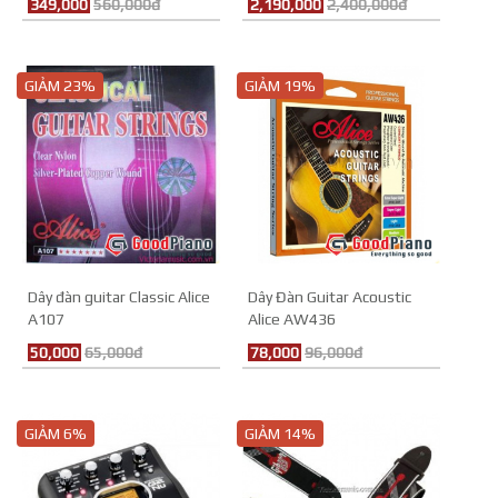
349,000
560,000đ
2,190,000
2,400,000đ
GIẢM 23%
GIẢM 19%
Dây đàn guitar Classic Alice
Dây Đàn Guitar Acoustic
A107
Alice AW436
50,000
65,000đ
78,000
96,000đ
GIẢM 6%
GIẢM 14%