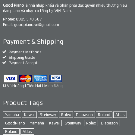
Good Piano
là nhà nhập khẩu và phân phối độc quyền nhiều thương hiệu
đàn piano và nhạc cụ tổng tại Việt Nam.
Phone:
0909.570.507
Email:
goodpiano.vn@gmail.com
Payment & Shipping
Payment Methods
Shipping Guide
Payment Accept
© Vũ Hoàng | Tiến Hải | Minh Đăng
Product Tags
Yamaha
Kawai
Steinway
Rolex
Diapason
Roland
Atlas
GoodPiano
Yamaha
Kawai
Steinway
Rolex
Diapason
Roland
Atlas