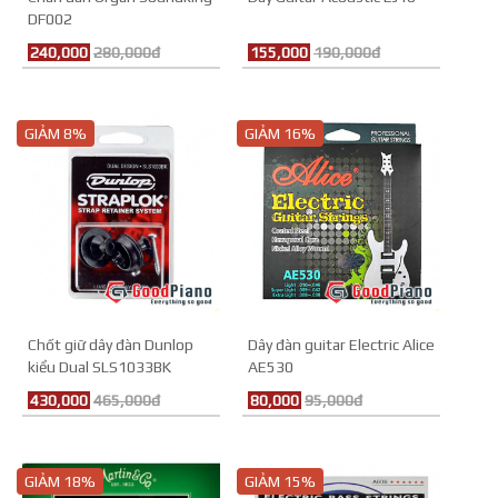
DF002
240,000
280,000đ
155,000
190,000đ
GIẢM 8%
GIẢM 16%
Chốt giữ dây đàn Dunlop
Dây đàn guitar Electric Alice
kiểu Dual SLS1033BK
AE530
430,000
465,000đ
80,000
95,000đ
GIẢM 18%
GIẢM 15%