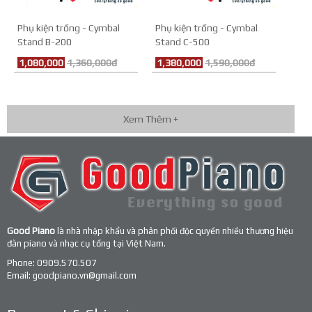
Phụ kiện trống - Cymbal
Phụ kiện trống - Cymbal
Stand B-200
Stand C-500
1,080,000
1,360,000đ
1,380,000
1,590,000đ
Xem Thêm +
Good Piano
là nhà nhập khẩu và phân phối độc quyền nhiều thương hiệu
đàn piano và nhạc cụ tổng tại Việt Nam.
Phone:
0909.570.507
Email:
goodpiano.vn@gmail.com