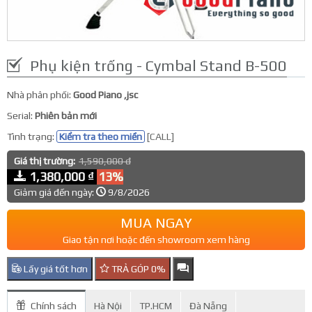
Phụ kiện trống - Cymbal Stand B-500
Nhà phân phối:
Good Piano ,jsc
Serial:
Phiên bản mới
Tình trạng:
Kiểm tra theo miền
[CALL]
Giá thị trường:
1,590,000 đ
1,380,000 ₫
13%
Giảm giá đến ngày:
9/8/2026
MUA NGAY
Giao tận nơi hoặc đến showroom xem hàng
Lấy giá tốt hơn
TRẢ GÓP 0%
Chính sách
Hà Nội
TP.HCM
Đà Nẵng