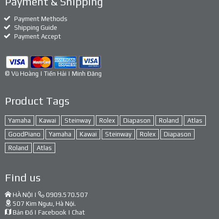
Payment & Shipping
Payment Methods
Shipping Guide
Payment Accept
© Vũ Hoàng | Tiến Hải | Minh Đăng
Product Tags
Yamaha
Kawai
Steinway
Rolex
Diapason
Roland
Atlas
GoodPiano
Yamaha
Kawai
Steinway
Rolex
Diapason
Roland
Atlas
Find us
HÀ NỘI |
0909.570.507
507 Kim Ngưu, Hà Nội.
Bản Đồ
|
Facebook
|
Chat