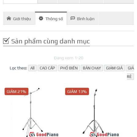
Giới thiệu
Thông số
Bình luận
Sản phẩm cùng danh mục
Đang xem 1-20
Lọc theo:
All
CAO CẤP
PHỔ BIẾN
BÁN CHẠY
GIẢM GIÁ
GIÁ
RẺ
GIẢM 21%
GIẢM 13%