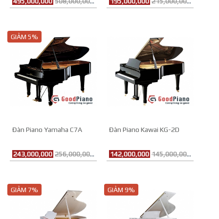
495,000,000
508,000,000đ
195,000,000
215,000,000đ
GIẢM 5%
Đàn Piano Yamaha C7A
Đàn Piano Kawai KG-2D
243,000,000
256,000,000đ
142,000,000
145,000,000đ
GIẢM 7%
GIẢM 9%