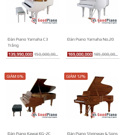
Đàn Piano Yamaha C3
Đàn Piano Yamaha No.20
Trắng
139,990,000
150,000,000đ
169,000,000
185,000,000đ
GIẢM 6%
GIẢM 12%
Đàn Piano Kawai KG-2C
Đàn Piano Steinway & Sons