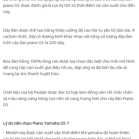
piano G5 được đánh giá là cực kỳ tốt từ thời điểm nó sản xuất cho đến
nay.
Dây đàn được chế tạo bằng thép cường độ cao hội tụ yếu tố dẻo dai, ít
cacbon nhất, dây có đường kính khác nhau với tổng số lượng dây đàn
trên cây đàn piano G5 là 220 dây.
Búa đàn bằng 100% lông cừu được lựa chọn đặc biệt cho mỗi mô hình
để cung cấp sản xuất giai điệu tối ưu, đáp ứng và độ bền lâu dài và
mang lại âm thanh tuyệt hảo.
Chất liệu của bộ Pedals được đúc từ hợp kim đồng nên rất chắc chắn
và màu vàng sáng bóng tạo nên vẻ sang trọng hơn cho cây đàn Piano
G5
Lý do nên chọn Piano Yamaha G5 ?
- Model này được sản xuất vào thời điểm khi yamaha đã hoàn thiện
các kỹ thuật tốt nhất cho một cây đàn piano hiện đại, vì thế nó thừa