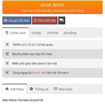
MUA NGAY
Giao tận nơi hoặc đến showroom xem hàng
Lấy giá tốt hơn
TRẢ GÓP 0%
Chính sách
Hà Nội
TP.HCM
Đà Nẵng
100% có C/O & C/Q hải quan.
Bộ phụ kiện cao cấp 05 món.
Miễn phí giao đàn piano tận nơi.
Tặng ngay bộ
Piano 360
lên tới 10 năm.
Giới thiệu
Thông số
Bình luận
Đàn Piano Yamaha Grand G5