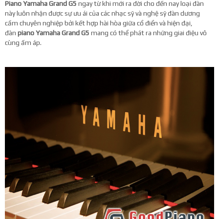
Piano Yamaha Grand G5
ngay từ khi mới ra đời cho đến nay loại đàn
này luôn nhận được sự ưu ái của các nhạc sỹ và nghệ sỹ đàn dương
cầm chuyên nghiệp bởi kết hợp hài hòa giữa cổ điển và hiện đại,
đàn
piano Yamaha Grand G5
mang có thể phát ra những giai điệu vô
cùng ấm áp.