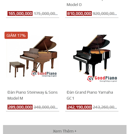
Model O
165,000,000
175,000,000đ
810,000,000
920,000,000đ
GIẢM 17%
Đàn Piano Steinway & Sons
Đàn Grand Piano Yamaha
Model M
GC1
289,000,000
348,000,000đ
242,190,000
243,260,000đ
Xem Thêm +