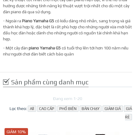
hưởng được những tính năng kỹ thuật vượt trội nhất cho dù một cây
đàn piano đã qua sử dụng.
- Ngoài ra
Piano Yamaha G5
có kiểu dáng nhỏ nhắn, sang trọng và giá
thành khá hợp lý, đặc biệt là rất phù hợp cho những người vừa mới bắt
đầu học đàn hoặc dành cho những người có nguồn tài chính khá hạn
hẹp.
- Một cây đàn
piano Yamaha G5
có tuổi thọ lên tới hơn 100 năm nếu
như người chơi đàn biết cách bảo quản
Sản phẩm cùng danh mục
Đang xem 1-20
Lọc theo:
All
CAO CẤP
PHỔ BIẾN
BÁN CHẠY
GIẢM GIÁ
GIÁ
RẺ
GIẢM 10%