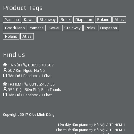
Product Tags
Yamaha
Kawai
Steinway
Rolex
Diapason
Roland
Atlas
GoodPiano
Yamaha
Kawai
Steinway
Rolex
Diapason
Roland
Atlas
Find us
HÀ NỘI |
0909.570.507
507 Kim Ngưu, Hà Nội.
Bản Đồ
|
Facebook
|
Chat
TP.HCM |
0915.245.135
595 Điện Biên Phủ, Bình Thạnh.
Bản Đồ
|
Facebook
|
Chat
Copyright 2017 © by
Minh Đăng
Lên dây đàn piano tại Hà Nội & TP.HCM
Cho thuê đàn piano tại Hà Nội & TP.HCM