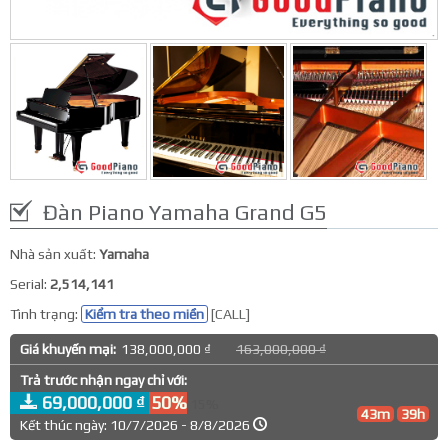
Đàn Piano Yamaha Grand G5
Nhà sản xuất:
Yamaha
Serial:
2,514,141
Tình trạng:
Kiểm tra theo miền
[CALL]
Giá khuyến mại:
138,000,000 ₫
163,000,000 ₫
Trả trước nhận ngay chỉ với:
69,000,000 ₫
50%
15%
43m
39h
Kết thúc ngày: 10/7/2026 - 8/8/2026