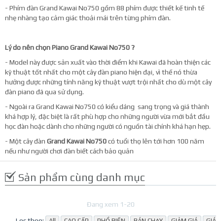
- Phím đàn Grand Kawai No750 gồm 88 phím được thiết kế tinh tế
nhẹ nhàng tạo cảm giác thoải mái trên từng phím đàn.
Lý do nên chọn Piano Grand Kawai No750 ?
- Model này được sản xuất vào thời điểm khi Kawai đã hoàn thiện các
kỹ thuật tốt nhất cho một cây đàn piano hiện đại, vì thế nó thừa
hưởng được những tính năng kỹ thuật vượt trội nhất cho dù một cây
đàn piano đã qua sử dụng.
- Ngoài ra Grand Kawai No750 có kiểu dáng sang trọng và giá thành
khá hợp lý, đặc biệt là rất phù hợp cho những người vừa mới bắt đầu
học đàn hoặc dành cho những người có nguồn tài chính khá hạn hẹp.
- Một cây đàn
Grand Kawai No750
có tuổi thọ lên tới hơn 100 năm
nếu như người chơi đàn biết cách bảo quản
Sản phẩm cùng danh mục
Đang xem 1-20
Lọc theo:
All
CAO CẤP
PHỔ BIẾN
BÁN CHẠY
GIẢM GIÁ
GIÁ