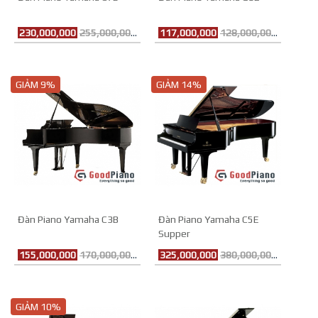
230,000,000
255,000,000đ
117,000,000
128,000,000đ
GIẢM 9%
GIẢM 14%
Đàn Piano Yamaha C3B
Đàn Piano Yamaha C5E
Supper
155,000,000
170,000,000đ
325,000,000
380,000,000đ
GIẢM 10%