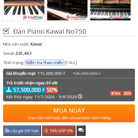
Đàn Piano Kawai No750
Nhà sản xuất:
Kawai
Serial:
235,463
Tình trạng:
Kiểm tra theo miền
[CALL]
Giá khuyến mại:
115,000,000 ₫
135,000,000 ₫
Trả trước nhận ngay chỉ với:
57,500,000 ₫
50%
15%
41m
35h
Kết thúc ngày: 11/7/2026 - 9/8/2026
MUA NGAY
Giao tận nơi hoặc đến showroom xem hàng
Lấy giá tốt hơn
TRẢ GÓP 0%