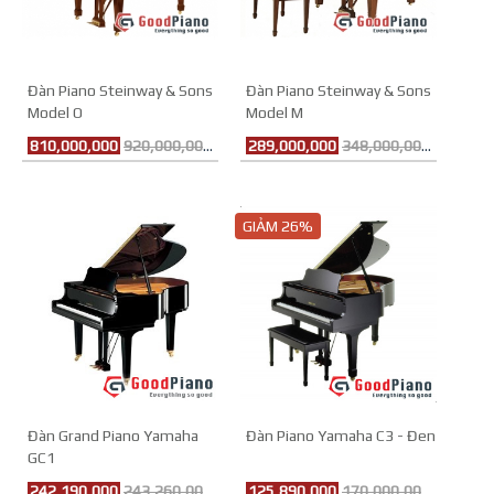
Đàn Piano Steinway & Sons
Đàn Piano Steinway & Sons
Model O
Model M
810,000,000
920,000,000đ
289,000,000
348,000,000đ
GIẢM 26%
Đàn Grand Piano Yamaha
Đàn Piano Yamaha C3 - Đen
GC1
242,190,000
243,260,000đ
125,890,000
170,000,000đ