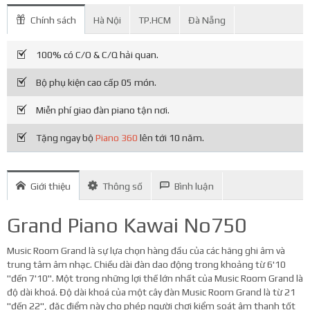
Chính sách
Hà Nội
TP.HCM
Đà Nẵng
100% có C/O & C/Q hải quan.
Bộ phụ kiện cao cấp 05 món.
Miễn phí giao đàn piano tận nơi.
Tặng ngay bộ
Piano 360
lên tới 10 năm.
Giới thiệu
Thông số
Bình luận
Grand Piano Kawai No750
Music Room Grand là sự lựa chọn hàng đầu của các hãng ghi âm và
trung tâm âm nhạc. Chiều dài đàn dao động trong khoảng từ 6'10
"đến 7'10". Một trong những lợi thế lớn nhất của Music Room Grand là
độ dài khoá. Độ dài khoá của một cây đàn Music Room Grand là từ 21
"đến 22", đặc điểm này cho phép người chơi kiểm soát âm thanh tốt