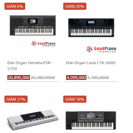
GIẢM 6%
GIẢM 20%
Đàn Organ Yamaha PSR-
Đàn Organ Casio CTK-6000
S750
20,890,000
22,280,000đ
4,099,000
5,100,000đ
GIẢM 31%
GIẢM 18%