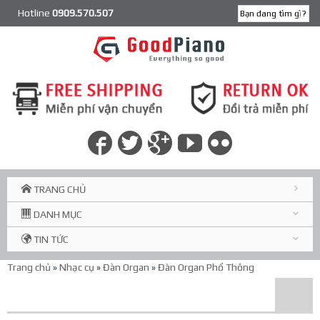
Hotline
0909.570.507
TRANG CHỦ
DANH MỤC
TIN TỨC
Trang chủ
»
Nhạc cụ
»
Đàn Organ
»
Đàn Organ Phổ Thông