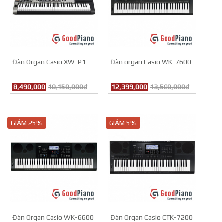
Đàn Organ Casio XW-P1
Đàn organ Casio WK-7600
8,490,000
10,150,000đ
12,399,000
13,500,000đ
GIẢM 25%
GIẢM 5%
Đàn Organ Casio WK-6600
Đàn Organ Casio CTK-7200