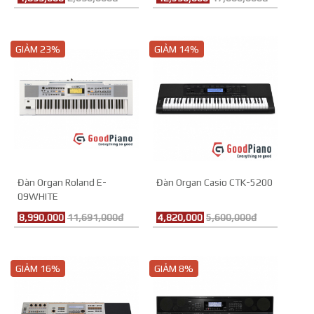
GIẢM 23%
GIẢM 14%
Đàn Organ Roland E-
Đàn Organ Casio CTK-5200
09WHITE
8,990,000
11,691,000đ
4,820,000
5,600,000đ
GIẢM 16%
GIẢM 8%