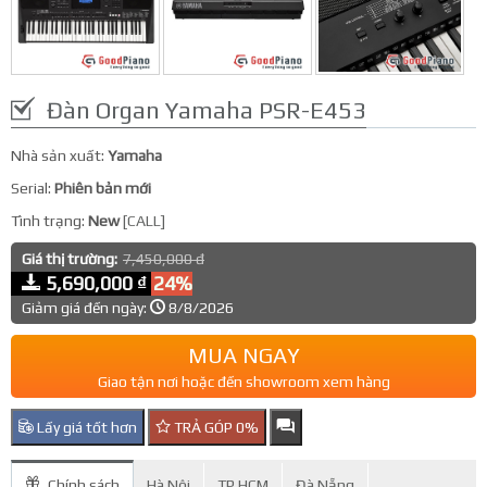
Đàn Organ Yamaha PSR-E453
Nhà sản xuất:
Yamaha
Serial:
Phiên bản mới
Tình trạng:
New
[CALL]
Giá thị trường:
7,450,000 đ
5,690,000 ₫
24%
Giảm giá đến ngày:
8/8/2026
MUA NGAY
Giao tận nơi hoặc đến showroom xem hàng
Lấy giá tốt hơn
TRẢ GÓP 0%
Chính sách
Hà Nội
TP.HCM
Đà Nẵng