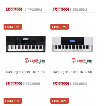
7,600,000
10,170,000đ
8,499,000
8,950,000đ
GIẢM 17%
GIẢM 37%
Đàn Organ Casio CTK-6200
Đàn Organ Casio CTK-4200
5,599,000
6,750,000đ
2,450,000
3,890,000đ
GIẢM 19%
GIẢM 16%