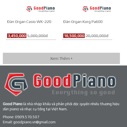
Đàn Organ Casio WK-220
Đàn Organ Korg Pa600
3,450,000
5,000,000đ
16,500,000
20,000,000đ
Xem Thêm +
Good Piano
là nhà nhập khẩu và phân phối độc quyền nhiều thương hiệu
đàn piano và nhạc cụ tổng tại Việt Nam.
Phone:
0909.570.507
Email:
goodpiano.vn@gmail.com