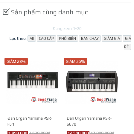
Sản phẩm cùng danh mục
Đang xem 1-20
Lọc theo:
All
CAO CẤP
PHỔ BIẾN
BÁN CHẠY
GIẢM GIÁ
GIÁ
RẺ
GIẢM 28%
GIẢM 26%
Đàn Organ Yamaha PSR-
Đàn Organ Yamaha PSR-
F51
S670
1,899,000
2,630,000đ
12,590,000
17,000,000đ