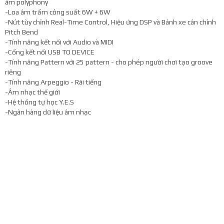
âm polyphony
-Loa âm trầm công suất 6W + 6W
-Nút tùy chỉnh Real-Time Control, Hiệu ứng DSP và Bánh xe cân chỉnh
Pitch Bend
-Tính năng kết nối với Audio và MIDI
-Cổng kết nối USB TO DEVICE
-Tính năng Pattern với 25 pattern - cho phép người chơi tạo groove
riêng
-Tính năng Arpeggio - Rãi tiếng
-Âm nhạc thế giới
-Hệ thống tự học Y.E.S
-Ngân hàng dữ liệu âm nhạc