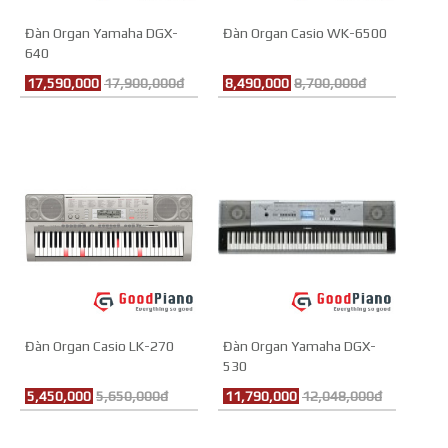
Đàn Organ Yamaha DGX-
Đàn Organ Casio WK-6500
640
17,590,000
17,900,000đ
8,490,000
8,700,000đ
Đàn Organ Casio LK-270
Đàn Organ Yamaha DGX-
530
5,450,000
5,650,000đ
11,790,000
12,048,000đ