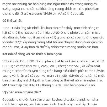
mạnh mẽ nhưng các bạn cũng khá ngạc nhiên khi trọng lượng chỉ
5.2kg. Ngoài ra, nó còn có khả năng tương thích pin, cho phép bạn
chơi cho đến 5 giờ (sử dụng Ni-MH pin AA có thể sạc lại).
Có thể ca hát
Juno-Di đáp ứng rất nhiều khi bạn tận mắt thấy, một tính năng ca
hát có thể thu hút bạn rất nhiều, JUNO-Di cho phép bạn cắm micro
vào đầu vào bên ngoài của nó và xử lý giọng nói của bạn thông qua các
vocoder được xây dựng trong. Một hồi âm chuyên dụng được gán cho
các đầu vào, vì vậy bạn có thể tùy chỉnh theo mong muốn của bạn.
Kết nối dễ dàng với các thiết bị bên ngoài
Với kết nối USB, JUNO-Di cho phép phát lại và kiểm soát các bài hát từ
USB. Bạn có thể chơi MP3, WAV, AIFF, các tập tin SMF, và kiểm soát
chúng từ các nút chuyên dụng trên bảng điều khiển phía trước. Gây ấn
tượng với khán giả của bạn với màn trình diễn đầy đủ băng tần từ một
bàn phím duy nhất! Ngoài ra, bạn cũng có thể kết nối máy nghe nhạc
MP3 trực tiếp đến JUNO-Di thông qua đầu vào bên ngoài của nó.
Vậy nên mua organở đâu?
Goodpiano chuyên bán đàn organ keyboard casio, roland, yamaha
chính hãng giá rẻ, với nhiều năm kinh doanh nhạc cụ khắp 3 miền.