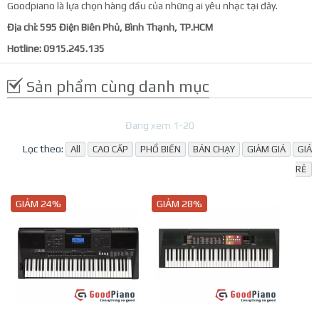
Goodpiano là lựa chọn hàng đầu của những ai yêu nhạc tại đây.
Địa chỉ: 595 Điện Biên Phủ, Bình Thạnh, TP.HCM
Hotline: 0915.245.135
Sản phẩm cùng danh mục
Đang xem 1-20
Lọc theo:
All
CAO CẤP
PHỔ BIẾN
BÁN CHẠY
GIẢM GIÁ
GIÁ
RẺ
GIẢM 24%
GIẢM 28%