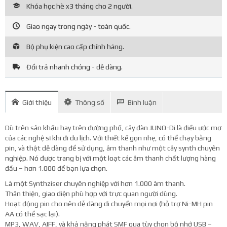
Khóa học hè x3 tháng cho 2 người.
Giao ngay trong ngày - toàn quốc.
Bộ phụ kiện cao cấp chính hãng.
Đổi trả nhanh chóng - dễ dàng.
Giới thiệu
Thông số
Bình luận
Dù trên sân khấu hay trên đường phố, cây đàn JUNO-Di là điều ước mơ
của các nghệ sĩ khi đi du lịch. Với thiết kế gọn nhẹ, có thể chạy bằng
pin, và thật dễ dàng để sử dụng, âm thanh như một cây synth chuyên
nghiệp. Nó được trang bị với một loạt các âm thanh chất lượng hàng
đầu – hơn 1.000 để bạn lựa chọn.
Là một Synthziser chuyên nghiệp với hơn 1.000 âm thanh.
Thân thiện, giao diện phù hợp với trực quan người dùng.
Hoạt động pin cho nên dễ dàng di chuyển mọi nơi (hỗ trợ Ni-MH pin
AA có thể sạc lại).
MP3, WAV, AIFF, và khả năng phát SMF qua tùy chọn bộ nhớ USB –