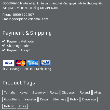
Good Piano
là nhà nhập khẩu và phân phối độc quyền nhiều thương hiệu
đàn piano và nhạc cụ tổng tại Việt Nam.
Phone:
0909.570.507
Email:
goodpiano.vn@gmail.com
Payment & Shipping
Payment Methods
Shipping Guide
Payment Accept
© Vũ Hoàng | Tiến Hải | Minh Đăng
Product Tags
Yamaha
Kawai
Steinway
Rolex
Diapason
Roland
Atlas
GoodPiano
Yamaha
Kawai
Steinway
Rolex
Diapason
Roland
Atlas