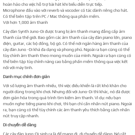
hoàn hảo cho việc hỗ trợ bài hát khi biểu diễn trực tiếp.
Microphone đầu vào với reverb và vocoder có tác dành riêng cho hát.
Có thể biên tập trên PC / Mac thông qua phần mềm.
Với hơn 1,000 âm thanh
Cây đàn Synth Juno-Di được trang bị âm thanh mang đẳng cấp âm
thanh của thế giới. Bao gồm các âm thanh của cây đàn piano lớn, piano
điện, guitar, các bộ đồng, bộ gõ. Có thể nới ngân hàng âm thanh của
cây đàn Juno -Di khá đa dạng và phong phú. Ngoài ra bạn cũng có thể
tùy chỉnh âm thanh theo mong muốn của mình. Ngoài ra bạn cũng có
thể biên tập tùy chỉnh nâng cao bằng phần mềm thông qua việc kết
nối với máy tinh.
Danh mục chính đơn giản
Với số lượng âm thanh nhiều, thì việc điều khiển là rất khó khăn cho
người dùng trong khi chơi. Nhưng đối với Juno-Di thì khác, nó đã được
đơn giản hóa trong quá trình tìm kiếm âm thanh. Vì dụ: nếu bạn
muốn nghe tiếng piano khi chơi, thì bạn chỉ cần nhấn nút piano. Ngoài
ra, bạn cũng có thể tùy chỉnh các âm thanh yêu thích bằng cách nhấn
nút truy cập nhanh.
Di chuyển dễ dàng
Các cây đàn Juno-Di sinh ra là để mang đi, di chuyển dễ dàng. Nó rất