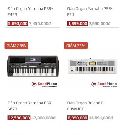
Đàn Organ Yamaha PSR-
Đàn Organ Yamaha PSR-
E453
F51
5,690,000
7,450,000đ
1,899,000
2,630,000đ
GIẢM 26%
GIẢM 23%
Đàn Organ Yamaha PSR-
Đàn Organ Roland E-
S670
09WHITE
12,590,000
17,000,000đ
8,990,000
11,691,000đ