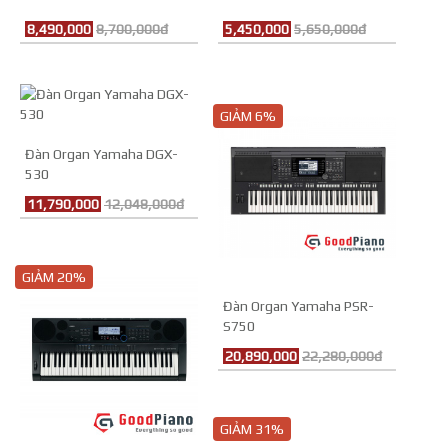
8,490,000
8,700,000đ
5,450,000
5,650,000đ
GIẢM 6%
Đàn Organ Yamaha DGX-
530
11,790,000
12,048,000đ
GIẢM 20%
Đàn Organ Yamaha PSR-
S750
20,890,000
22,280,000đ
GIẢM 31%