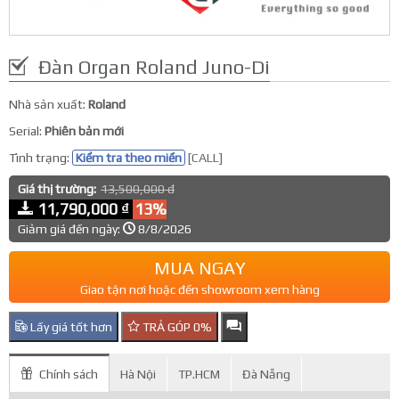
Đàn Organ Roland Juno-Di
Nhà sản xuất:
Roland
Serial:
Phiên bản mới
Tình trạng:
Kiểm tra theo miền
[CALL]
Giá thị trường:
13,500,000 đ
11,790,000 ₫
13%
Giảm giá đến ngày:
8/8/2026
MUA NGAY
Giao tận nơi hoặc đến showroom xem hàng
Lấy giá tốt hơn
TRẢ GÓP 0%
Chính sách
Hà Nội
TP.HCM
Đà Nẵng