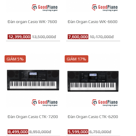
Đàn organ Casio WK-7600
Đàn Organ Casio WK-6600
12,399,000
13,500,000đ
7,600,000
10,170,000đ
GIẢM 5%
GIẢM 17%
Đàn Organ Casio CTK-7200
Đàn Organ Casio CTK-6200
8,499,000
8,950,000đ
5,599,000
6,750,000đ