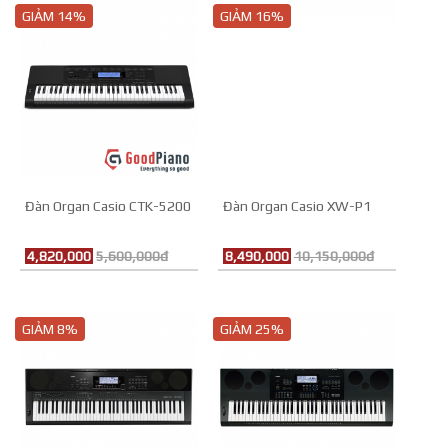
GIẢM 14%
GIẢM 16%
Đàn Organ Casio CTK-5200
Đàn Organ Casio XW-P1
4,820,000
5,600,000đ
8,490,000
10,150,000đ
GIẢM 8%
GIẢM 25%