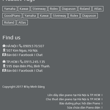
Yamaha
Kawai
Steinway
Rolex
Diapason
Roland
Atlas
GoodPiano
Yamaha
Kawai
Steinway
Rolex
Diapason
Roland
Atlas
Find us
HÀ NỘI |
0909.570.507
507 Kim Ngưu, Hà Nội.
Bản Đồ
|
Facebook
|
Chat
TP.HCM |
0915.245.135
595 Điện Biên Phủ, Bình Thạnh.
Bản Đồ
|
Facebook
|
Chat
Copyright 2017 © by
Minh Đăng
Lên dây đàn piano tại Hà Nội & TP.HCM
Cho thuê đàn piano tại Hà Nội & TP.HCM
Bảo dưỡng phục hồi đàn Piano
Sửa chữa đàn Piano điện