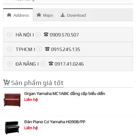
Address
Maps
Download
HÀ NỘI |
0909.570.507
TPHCM |
0915.245.135
Hà Nội
(01) 507, Kim Ngưu, Hai Bà Trưng.
(02) 147, Hào Nam, Đống Đa.
ĐÀ NẴNG |
0917.41.0246
0909.570.507
Y
Sản phẩm giá tốt
Y
Organ Yamaha MC1ABiC đẳng cấp biểu diễn
Liên hệ
Đàn Piano Cơ Yamaha HQ90B/PP
Liên hệ