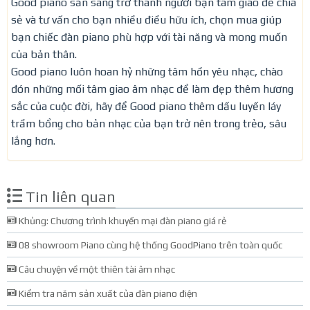
Good piano sẵn sàng trở thành người bạn tâm giao để chia
sẻ và tư vấn cho bạn nhiều điều hữu ích, chọn mua giúp
bạn chiếc đàn piano phù hợp với tài năng và mong muốn
của bản thân.
Good piano luôn hoan hỷ những tâm hồn yêu nhạc, chào
đón những mối tâm giao âm nhạc để làm đẹp thêm hương
sắc của cuộc đời, hãy để Good piano thêm dấu luyến láy
trầm bổng cho bản nhạc của bạn trở nên trong trẻo, sâu
lắng hơn.
Tin liên quan
Khủng: Chương trình khuyến mại đàn piano giá rẻ
08 showroom Piano cùng hệ thống GoodPiano trên toàn quốc
Câu chuyện về một thiên tài âm nhạc
Kiểm tra năm sản xuất của đàn piano điện