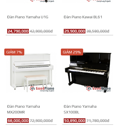
Đàn Piano Yamaha U1G
Đàn Piano Kawai BL61
24,790,000
42,900,000đ
29,900,000
38,580,000đ
GIẢM 7%
GIẢM 29%
Đàn Piano Yamaha
Đàn Piano Yamaha
MX200MR
SX100BL
68,000,000
72,900,000đ
50,890,000
71,780,000đ