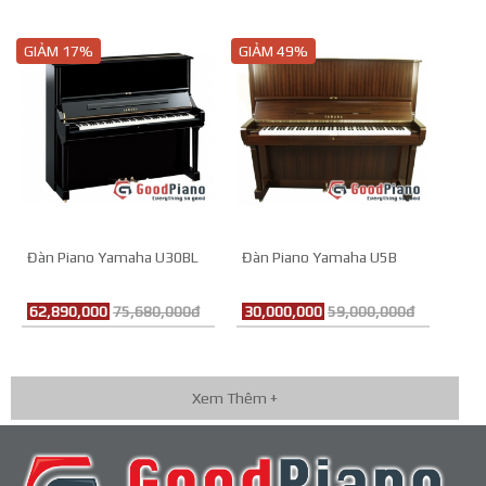
GIẢM 17%
GIẢM 49%
Đàn Piano Yamaha U30BL
Đàn Piano Yamaha U5B
62,890,000
75,680,000đ
30,000,000
59,000,000đ
Xem Thêm +