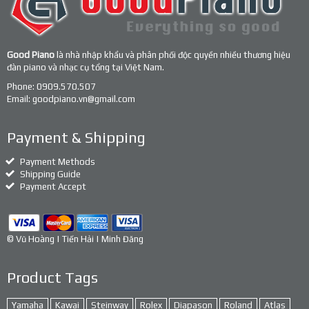
Good Piano
là nhà nhập khẩu và phân phối độc quyền nhiều thương hiệu
đàn piano và nhạc cụ tổng tại Việt Nam.
Phone:
0909.570.507
Email:
goodpiano.vn@gmail.com
Payment & Shipping
Payment Methods
Shipping Guide
Payment Accept
© Vũ Hoàng | Tiến Hải | Minh Đăng
Product Tags
Yamaha
Kawai
Steinway
Rolex
Diapason
Roland
Atlas