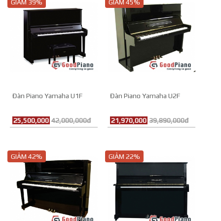
GIẢM 39%
GIẢM 45%
Đàn Piano Yamaha U1F
Đàn Piano Yamaha U2F
25,500,000
42,000,000đ
21,970,000
39,890,000đ
GIẢM 42%
GIẢM 22%