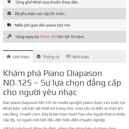
Tặng ghế Nhật quy chuẩn theo đàn.
Bộ phụ kiện cao cấp 05 món.
Miễn phí giao đàn piano tận nơi.
Tặng ngay bộ
Piano 360
lên tới 10 năm.
Giới thiệu
Thông số
Bình luận
Khám phá Piano Diapason
NO.125 – Sự lựa chọn đẳng cấp
cho người yêu nhạc
Đàn piano Diapason NO.125 là model upright piano được sản xuất tại
Nhật Bản, nổi bật với thiết kế trang nhã, màu sắc cổ điển và chất âm
sâu lắng, truyền cảm. Đây là lựa chọn hoàn hảo cho người chơi ở nhiều
cấp độ, từ người mới bắt đầu đến biểu diễn chuyên nghiệp.
Với bộ máy hoạt động ổn định, phím đàn nhạy bén và bảng cộng