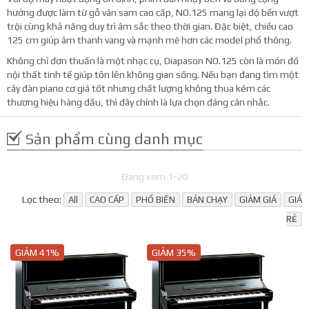
hưởng được làm từ gỗ vân sam cao cấp, NO.125 mang lại độ bền vượt
trội cùng khả năng duy trì âm sắc theo thời gian. Đặc biệt, chiều cao
125 cm giúp âm thanh vang và mạnh mẽ hơn các model phổ thông.
Không chỉ đơn thuần là một nhạc cụ, Diapason NO.125 còn là món đồ
nội thất tinh tế giúp tôn lên không gian sống. Nếu bạn đang tìm một
cây đàn piano cơ giá tốt nhưng chất lượng không thua kém các
thương hiệu hàng đầu, thì đây chính là lựa chọn đáng cân nhắc.
T
Sản phẩm cùng danh mục
Đang xem 1-20
Lọc theo:
All
CAO CẤP
PHỔ BIẾN
BÁN CHẠY
GIẢM GIÁ
GIÁ
RẺ
GIẢM 41%
GIẢM 35%