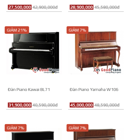
27,500,000
42,900,000đ
28,900,000
45,580,000đ
GIẢM 21%
GIẢM 7%
Đàn Piano Kawai BL71
Đàn Piano Yamaha W106
31,900,000
40,590,000đ
45,000,000
48,590,000đ
GIẢM 7%
GIẢM 7%