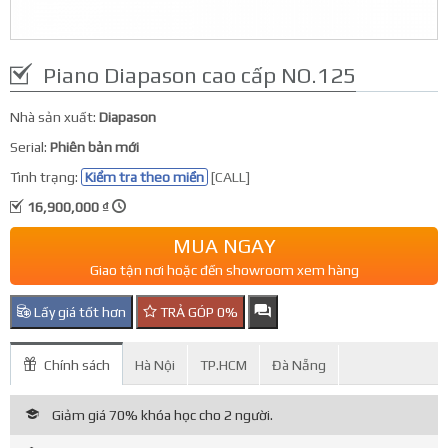
Piano Diapason cao cấp NO.125
Nhà sản xuất:
Diapason
Serial:
Phiên bản mới
Tình trạng:
Kiểm tra theo miền
[CALL]
16,900,000 ₫
MUA NGAY
Giao tận nơi hoặc đến showroom xem hàng
Lấy giá tốt hơn
TRẢ GÓP 0%
Chính sách
Hà Nội
TP.HCM
Đà Nẵng
Giảm giá 70% khóa học cho 2 người.