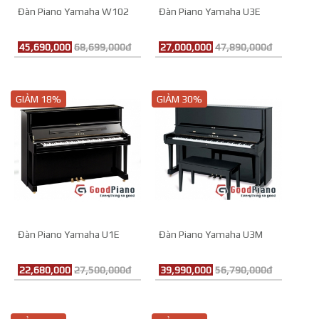
Đàn Piano Yamaha W102
Đàn Piano Yamaha U3E
45,690,000
68,699,000đ
27,000,000
47,890,000đ
GIẢM 18%
GIẢM 30%
Đàn Piano Yamaha U1E
Đàn Piano Yamaha U3M
22,680,000
27,500,000đ
39,990,000
56,790,000đ