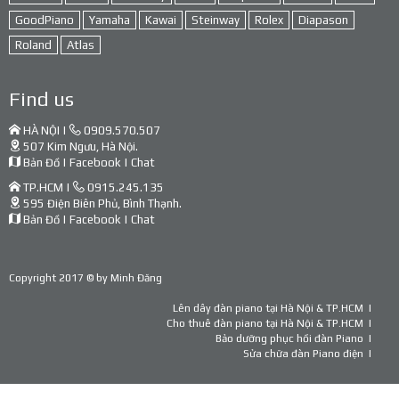
GoodPiano
Yamaha
Kawai
Steinway
Rolex
Diapason
Roland
Atlas
Find us
HÀ NỘI |
0909.570.507
507 Kim Ngưu, Hà Nội.
Bản Đồ
|
Facebook
|
Chat
TP.HCM |
0915.245.135
595 Điện Biên Phủ, Bình Thạnh.
Bản Đồ
|
Facebook
|
Chat
Copyright 2017 © by
Minh Đăng
Lên dây đàn piano tại Hà Nội & TP.HCM
Cho thuê đàn piano tại Hà Nội & TP.HCM
Bảo dưỡng phục hồi đàn Piano
Sửa chữa đàn Piano điện