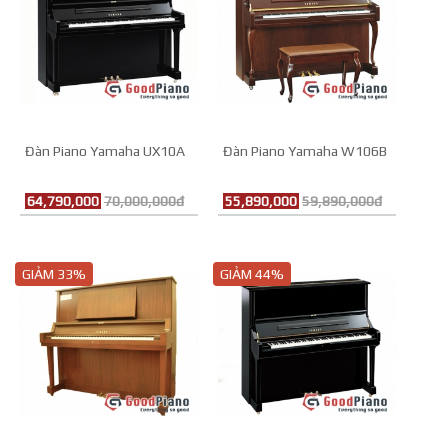
Đàn Piano Yamaha UX10A
Đàn Piano Yamaha W106B
64,790,000
70,000,000đ
55,890,000
59,890,000đ
GIẢM 33%
GIẢM 44%