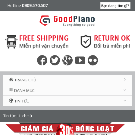
Hotline
0909.570.507
TRANG CHỦ
DANH MỤC
TIN TỨC
Tin tức
»
Lịch sử