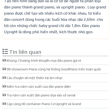
Tạo nên hình dáng đàn và là cơ sở để người ta phân loại
đàn piano thành grand piano, và upright piano . Loại grand
piano được chế tạo với nhiều kích cỡ khác nhau, từ kiểu
đàn concert dùng trong các buổi hòa nhạc dài 2,69m cho
tới còn những chiếc baby grand chỉ dài 1,8m. Đàn piano
Upright là dòng phỏ biến nhất, kích thước nhỏ gọn.
Tin liên quan
Khủng: Chương trình khuyến mại đàn piano giá rẻ
08 showroom Piano cùng hệ thống GoodPiano trên toàn quốc
Câu chuyện về một thiên tài âm nhạc
Kiểm tra năm sản xuất của đàn piano điện
Tra năm sản xuất đàn piano dựa vào số serial
Cập cảng 06 container Piano Cơ Upright và Grand