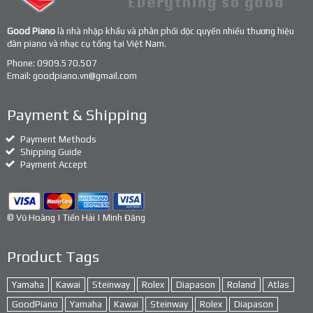
Good Piano
là nhà nhập khẩu và phân phối độc quyền nhiều thương hiệu
đàn piano và nhạc cụ tổng tại Việt Nam.
Phone:
0909.570.507
Email:
goodpiano.vn@gmail.com
Payment & Shipping
Payment Methods
Shipping Guide
Payment Accept
© Vũ Hoàng | Tiến Hải | Minh Đăng
Product Tags
Yamaha
Kawai
Steinway
Rolex
Diapason
Roland
Atlas
GoodPiano
Yamaha
Kawai
Steinway
Rolex
Diapason