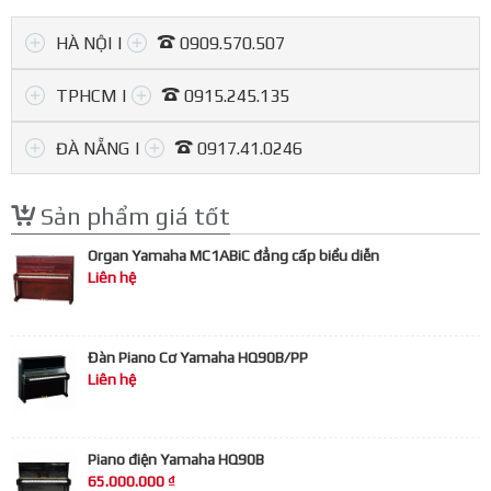
HÀ NỘI |
0909.570.507
TPHCM |
0915.245.135
Hà Nội
(01) 507, Kim Ngưu, Hai Bà Trưng.
(02) 147, Hào Nam, Đống Đa.
ĐÀ NẴNG |
0917.41.0246
0909.570.507
Y
Sản phẩm giá tốt
Y
Organ Yamaha MC1ABiC đẳng cấp biểu diễn
Liên hệ
Đàn Piano Cơ Yamaha HQ90B/PP
Liên hệ
Piano điện Yamaha HQ90B
65.000.000 ₫