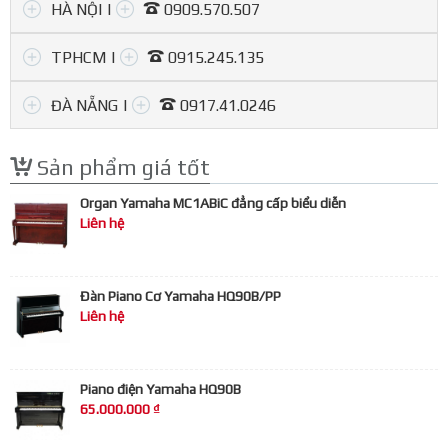
HÀ NỘI |
0909.570.507
TPHCM |
0915.245.135
Hà Nội
(01) 507, Kim Ngưu, Hai Bà Trưng.
(02) 147, Hào Nam, Đống Đa.
ĐÀ NẴNG |
0917.41.0246
0909.570.507
Y
Sản phẩm giá tốt
Y
Organ Yamaha MC1ABiC đẳng cấp biểu diễn
Liên hệ
Đàn Piano Cơ Yamaha HQ90B/PP
Liên hệ
Piano điện Yamaha HQ90B
65.000.000 ₫