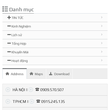
Danh mục
TIN TỨC
Kinh Nghiệm
Lịch sử
Tổng Hợp
Khuyến Mãi
Hoạt động
Address
Maps
Download
HÀ NỘI |
0909.570.507
TPHCM |
0915.245.135
Hà Nội
(01) 507, Kim Ngưu, Hai Bà Trưng.