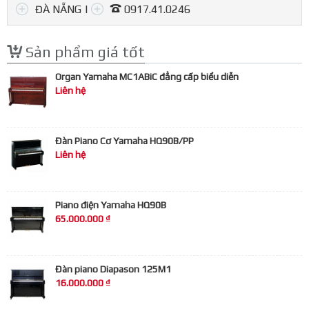
(02) 147, Hào Nam, Đống Đa.
ĐÀ NẴNG |
0917.41.0246
0909.570.507
Y
Sản phẩm giá tốt
Y
Organ Yamaha MC1ABiC đẳng cấp biểu diễn
Liên hệ
Đàn Piano Cơ Yamaha HQ90B/PP
Liên hệ
Piano điện Yamaha HQ90B
65.000.000 ₫
Đàn piano Diapason 125M1
16.000.000 ₫