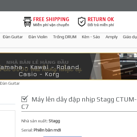
Đàn Guitar
Đàn Violin
Trống DRUM
Kèn - Sáo
Amply
Giáo dụ
 Đàn Guitar
Máy lên dây đập nhịp Stagg CTUM-
C7
Nhà sản xuất:
Stagg
Serial:
Phiên bản mới