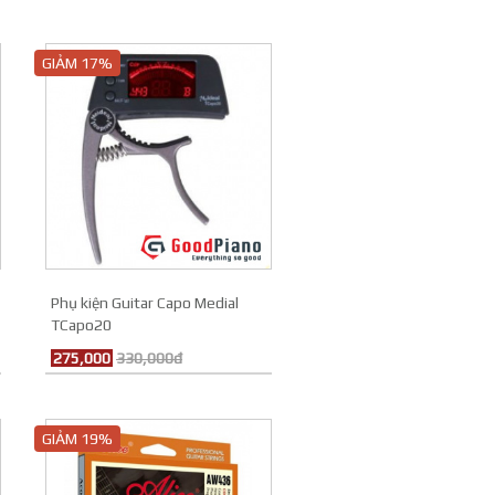
GIẢM 17%
Phụ kiện Guitar Capo Medial
TCapo20
275,000
330,000đ
GIẢM 19%