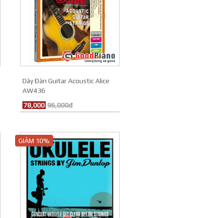
7
Dây Đàn Guitar Acoustic Alice
AW436
78,000
96,000đ
GIẢM 10%