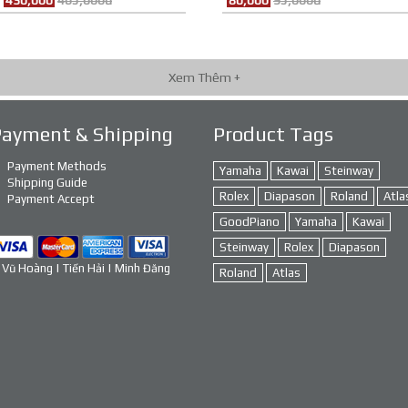
430,000
465,000đ
80,000
95,000đ
Xem Thêm +
Payment & Shipping
Product Tags
Payment Methods
Yamaha
Kawai
Steinway
Shipping Guide
Rolex
Diapason
Roland
Atla
Payment Accept
GoodPiano
Yamaha
Kawai
Steinway
Rolex
Diapason
 Vũ Hoàng | Tiến Hải | Minh Đăng
Roland
Atlas