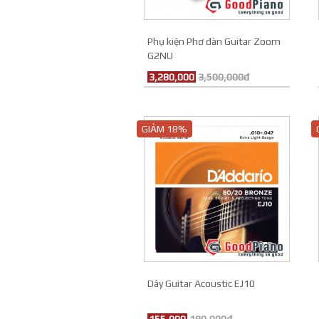
Phụ kiện Phơ đàn Guitar Zoom
G2NU
3,280,000
3,500,000đ
GIẢM 18%
Dây Guitar Acoustic EJ10