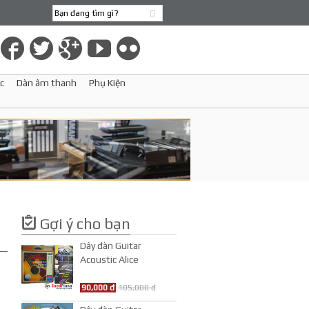
c
Dàn âm thanh
Phụ Kiện
Gợi ý cho bạn
Dây đàn Guitar
Acoustic Alice
AW432-L
90,000 đ
105,000 đ