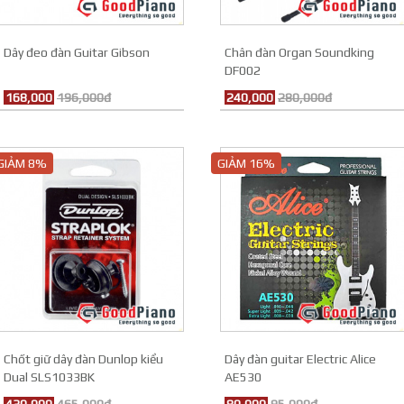
Dây đeo đàn Guitar Gibson
Chân đàn Organ Soundking
DF002
168,000
196,000đ
240,000
280,000đ
GIẢM 8%
GIẢM 16%
Chốt giữ dây đàn Dunlop kiểu
Dây đàn guitar Electric Alice
Dual SLS1033BK
AE530