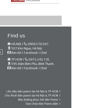
135,000
165,000đ
Find us
HÀ NỘI |
0909.570.507
507 Kim Ngưu, Hà Nội.
s
Bản Đồ
|
Facebook
|
Chat
TP.HCM |
0915.245.135
595 Điện Biên Phủ, Bình Thạnh.
Bản Đồ
|
Facebook
|
Chat
Lên dây đàn piano tại Hà Nội & TP.HCM
Cho thuê đàn piano tại Hà Nội & TP.HCM
Bảo dưỡng phục hồi đàn Piano
Sửa chữa đàn Piano điện