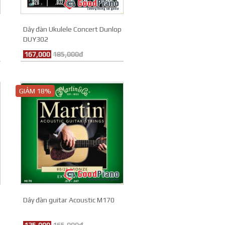
Dây đàn Ukulele Concert Dunlop
DUY302
167,000
185,000đ
GIẢM 18%
Dây đàn guitar Acoustic M170