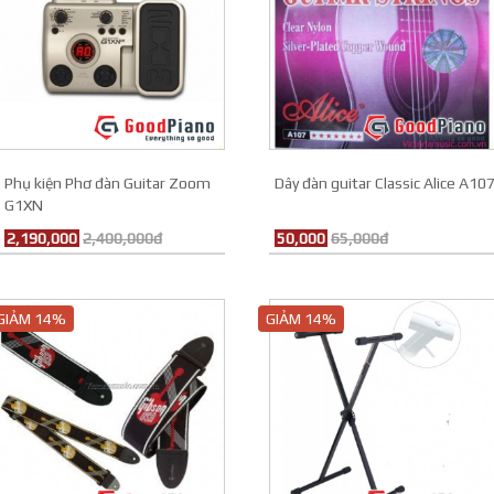
Phụ kiện Phơ đàn Guitar Zoom
Dây đàn guitar Classic Alice A10
G1XN
2,190,000
2,400,000đ
50,000
65,000đ
GIẢM 14%
GIẢM 14%