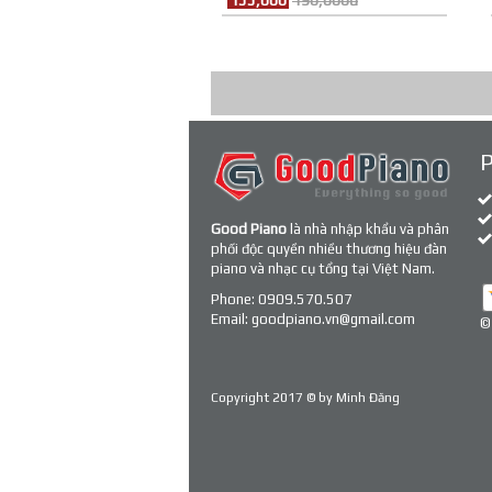
155,000
190,000đ
Good Piano
là nhà nhập khẩu và phân
phối độc quyền nhiều thương hiệu đàn
piano và nhạc cụ tổng tại Việt Nam.
Phone:
0909.570.507
Email:
goodpiano.vn@gmail.com
©
Copyright 2017 © by
Minh Đăng