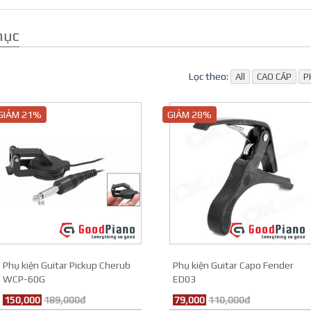
mục
Lọc theo:
All
CAO CẤP
P
GIẢM 21%
GIẢM 28%
Phụ kiện Guitar Pickup Cherub
Phụ kiện Guitar Capo Fender
WCP-60G
ED03
150,000
189,000đ
79,000
110,000đ