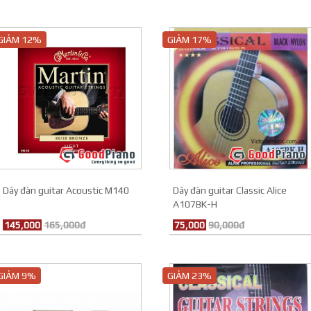
GIẢM 12%
GIẢM 17%
Dây đàn guitar Acoustic M140
Dây đàn guitar Classic Alice
A107BK-H
145,000
165,000đ
75,000
90,000đ
GIẢM 9%
GIẢM 23%