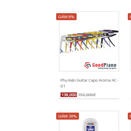
GIẢM 8%
Phụ kiện Guitar Capo Aroma AC-
01
138,000
150,000đ
GIẢM 38%