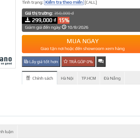
Tình trạng:
Kiểm tra theo miền
[CALL]
Giá thị trường:
350,000 đ
299,000 ₫
15%
Giảm giá đến ngày:
10/8/2026
MUA NGAY
Giao tận nơi hoặc đến showroom xem hàng
Lấy giá tốt hơn
TRẢ GÓP 0%
Chính sách
Hà Nội
TP.HCM
Đà Nẵng
nh luận