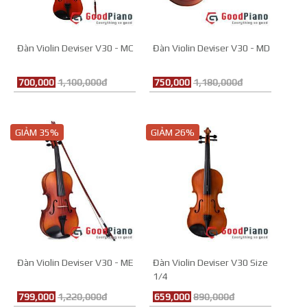
Đàn Violin Deviser V30 - MC
Đàn Violin Deviser V30 - MD
700,000
1,100,000đ
750,000
1,180,000đ
GIẢM 35%
GIẢM 26%
Đàn Violin Deviser V30 - ME
Đàn Violin Deviser V30 Size
1/4
799,000
1,220,000đ
659,000
890,000đ