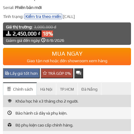
Serial:
Phiên bản mới
Tình trạng:
Kiểm tra theo miền
[CALL]
Giá thị trường:
3,000,000 đ
2,450,000 ₫
18%
Giảm giá đến ngày:
8/8/2026
MUA NGAY
Giao tận nơi hoặc đến showroom xem hàng
Lấy giá tốt hơn
TRẢ GÓP 0%
Chính sách
Hà Nội
TP.HCM
Đà Nẵng
Khóa học hè x3 tháng cho 2 người.
Bảo hành cả dây và phụ kiện.
Bộ phụ kiện cao cấp chính hãng.