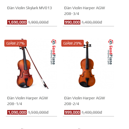
Đàn Violin Skylark MV013
Đàn Violin Harper AGW
208-3/4
1,690,000
1,900,000đ
990,000
1,400,000đ
GIẢM 27%
GIẢM 29%
Đàn Violin Harper AGW
Đàn Violin Harper AGW
208-1/4
208-2/4
1,090,000
1,500,000đ
999,000
1,400,000đ