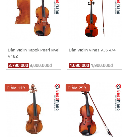
Đàn Violin Kapok Pearl Rivel
Đàn Violin Vines V35 4/4
V182
2,790,000
3,000,000đ
1,690,000
1,900,000đ
GIẢM 11%
GIẢM 29%