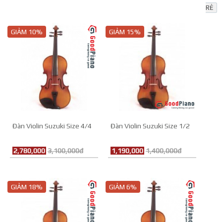
RẺ
GIẢM 10%
GIẢM 15%
Đàn Violin Suzuki Size 4/4
Đàn Violin Suzuki Size 1/2
2,780,000
3,100,000đ
1,190,000
1,400,000đ
GIẢM 18%
GIẢM 6%