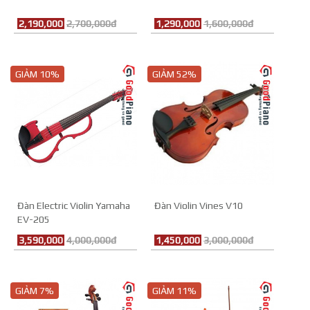
2,190,000
2,700,000đ
1,290,000
1,600,000đ
GIẢM 10%
GIẢM 52%
Đàn Electric Violin Yamaha
Đàn Violin Vines V10
EV-205
3,590,000
4,000,000đ
1,450,000
3,000,000đ
GIẢM 7%
GIẢM 11%