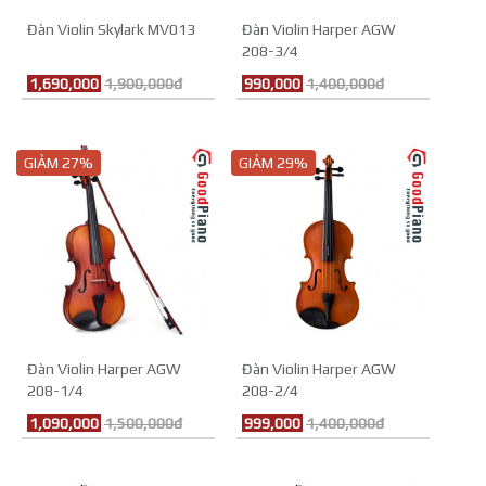
Đàn Violin Skylark MV013
Đàn Violin Harper AGW
208-3/4
1,690,000
1,900,000đ
990,000
1,400,000đ
GIẢM 27%
GIẢM 29%
Đàn Violin Harper AGW
Đàn Violin Harper AGW
208-1/4
208-2/4
1,090,000
1,500,000đ
999,000
1,400,000đ