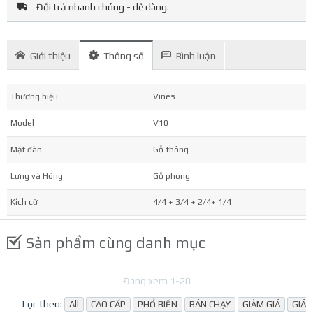
Đổi trả nhanh chóng - dễ dàng.
Giới thiệu
Thông số
Bình luận
Thương hiệu
Vines
Model
V10
Mặt đàn
Gỗ thông
Lưng và Hông
Gỗ phong
Kích cỡ
4/4 + 3/4 + 2/4+ 1/4
Sản phẩm cùng danh mục
Đang xem 1-20
Lọc theo:
All
CAO CẤP
PHỔ BIẾN
BÁN CHẠY
GIẢM GIÁ
GIÁ