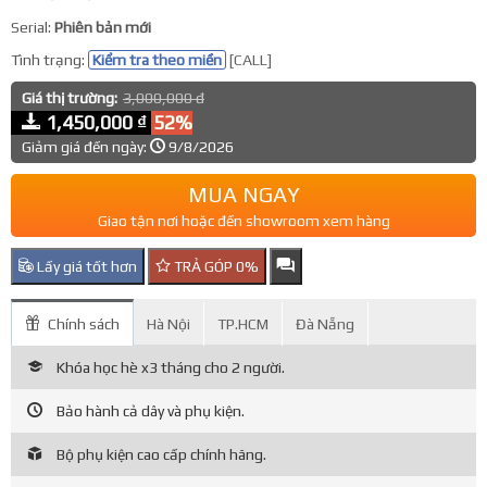
Serial:
Phiên bản mới
Tình trạng:
Kiểm tra theo miền
[CALL]
Giá thị trường:
3,000,000 đ
1,450,000 ₫
52%
Giảm giá đến ngày:
9/8/2026
MUA NGAY
Giao tận nơi hoặc đến showroom xem hàng
Lấy giá tốt hơn
TRẢ GÓP 0%
Chính sách
Hà Nội
TP.HCM
Đà Nẵng
Khóa học hè x3 tháng cho 2 người.
Bảo hành cả dây và phụ kiện.
Bộ phụ kiện cao cấp chính hãng.