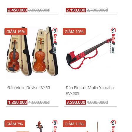
2,450,000
3,000,000đ
2,190,000
2,700,000đ
GIẢM 19%
GIẢM 10%
Đàn Violin Deviser V-30
Đàn Electric Violin Yamaha
EV-205
1,290,000
1,600,000đ
3,590,000
4,000,000đ
GIẢM 7%
GIẢM 11%