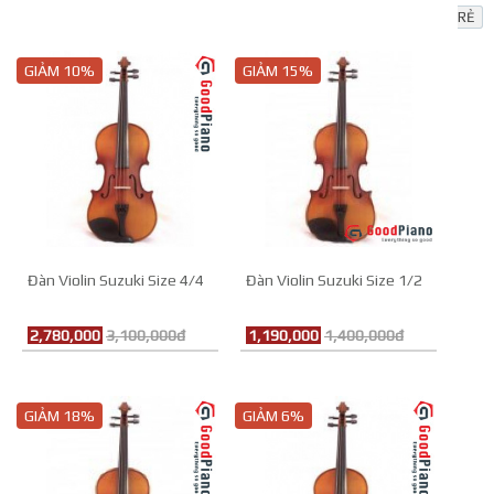
RẺ
GIẢM 10%
GIẢM 15%
Đàn Violin Suzuki Size 4/4
Đàn Violin Suzuki Size 1/2
2,780,000
3,100,000đ
1,190,000
1,400,000đ
GIẢM 18%
GIẢM 6%