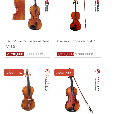
Đàn Violin Kapok Pearl Rivel
Đàn Violin Vines V35 4/4
V182
2,790,000
3,000,000đ
1,690,000
1,900,000đ
GIẢM 11%
GIẢM 29%