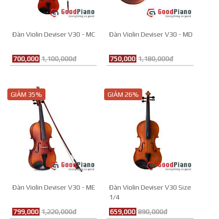
Đàn Violin Deviser V30 - MC
Đàn Violin Deviser V30 - MD
700,000
1,100,000đ
750,000
1,180,000đ
GIẢM 35%
GIẢM 26%
Đàn Violin Deviser V30 - ME
Đàn Violin Deviser V30 Size
1/4
799,000
1,220,000đ
659,000
890,000đ