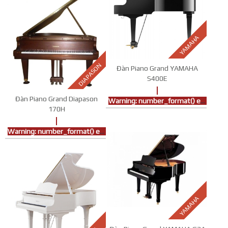
YAMAHA
DIAPASON
Đàn Piano Grand YAMAHA
S400E
Đàn Piano Grand Diapason
Warning
: number_format() expects parameter 1 to be double, string given in
170H
Warning
: number_format() expects parameter 1 to be double, string given in
YAMAHA