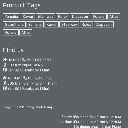
Product Tags
Yamaha
Kawai
Steinway
Rolex
Diapason
Roland
Atlas
GoodPiano
Yamaha
Kawai
Steinway
Rolex
Diapason
Roland
Atlas
Find us
HÀ NỘI |
0909.570.507
507 Kim Ngưu, Hà Nội.
Bản Đồ
|
Facebook
|
Chat
TP.HCM |
0915.245.135
595 Điện Biên Phủ, Bình Thạnh.
Bản Đồ
|
Facebook
|
Chat
Copyright 2017 © by
Minh Đăng
Lên dây đàn piano tại Hà Nội & TP.HCM
Cho thuê đàn piano tại Hà Nội & TP.HCM
Bảo dưỡng phục hồi đàn Piano