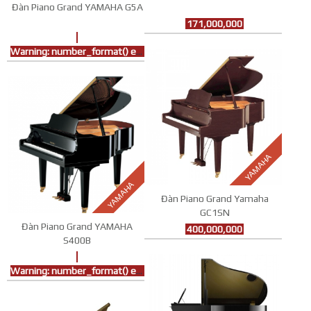
Đàn Piano Grand YAMAHA G5A
171,000,000
Warning
: number_format() expects parameter 1 to be double, string given in
YAMAHA
YAMAHA
Đàn Piano Grand Yamaha
GC1SN
Đàn Piano Grand YAMAHA
400,000,000
S400B
Warning
: number_format() expects parameter 1 to be double, string given in