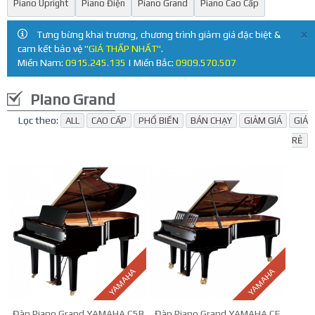
Piano Upright
Piano Điện
Piano Grand
Piano Cao Cấp
×
Tưng bừng khai trương, chương trình giảm giá đặc biệt &
cam kết bảo vệ
"GIÁ THẤP NHẤT"
.
Miền Nam:
0915.245.135
| Miền Bắc:
0909.570.507
Piano Grand
Lọc theo:
ALL
CAO CẤP
PHỔ BIẾN
BÁN CHẠY
GIẢM GIÁ
GIÁ
RẺ
YAMAHA
YAMAHA
Đàn Piano Grand YAMAHA C5B
Đàn Piano Grand YAMAHA CF