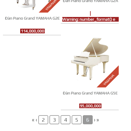
Đàn Piano Grand YAMAHA G2A
YAMAHA
Đàn Piano Grand YAMAHA G2E
Warning
: number_format() expects parameter 1 to be double, string given in
114,000,000
YAMAHA
Đàn Piano Grand YAMAHA G5E
95,000,000
«
‹
›
»
2
3
4
5
6