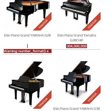
YAMAHA
YAMAHA
Đàn Piano Grand YAMAHA G2B
Đàn Piano Grand Yamaha
G2BCHIP
304,000,000
Warning
: number_format() expects parameter 1 to be double, string given in
YAMAHA
YAMAHA
Đàn Piano Grand YAMAHA G3B