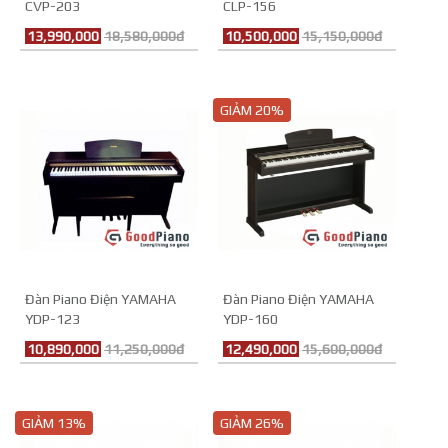
CVP-203
CLP-156
13,990,000
18,580,000đ
10,500,000
15,150,000đ
GIẢM 20%
Đàn Piano Điện YAMAHA
Đàn Piano Điện YAMAHA
YDP-123
YDP-160
10,890,000
11,250,000đ
12,490,000
15,600,000đ
GIẢM 13%
GIẢM 26%