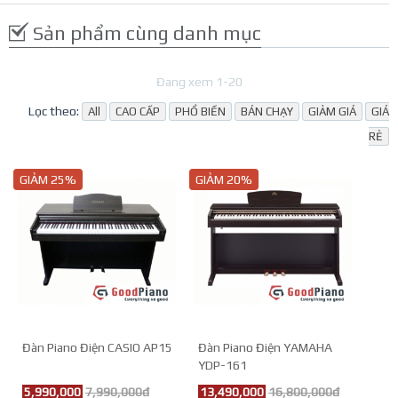
Sản phẩm cùng danh mục
Đang xem 1-20
Lọc theo:
All
CAO CẤP
PHỔ BIẾN
BÁN CHẠY
GIẢM GIÁ
GIÁ
RẺ
GIẢM 25%
GIẢM 20%
Đàn Piano Điện CASIO AP15
Đàn Piano Điện YAMAHA
YDP-161
5,990,000
7,990,000đ
13,490,000
16,800,000đ