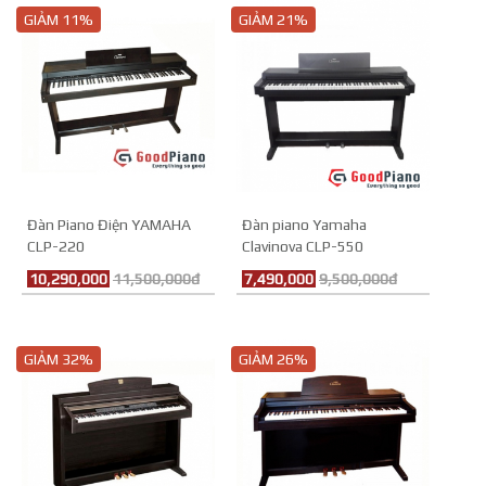
GIẢM 11%
GIẢM 21%
Đàn Piano Điện YAMAHA
Đàn piano Yamaha
CLP-220
Clavinova CLP-550
10,290,000
11,500,000đ
7,490,000
9,500,000đ
GIẢM 32%
GIẢM 26%