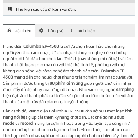
Phụ kiện cao cấp đi kèm với đàn.
Giới thiệu
Thông số
Bình luận
Piano điện
Columbia
EP-4500
là sự lựa chọn hoàn hảo cho những
người yêu thích âm nhạc, từ các nhạc sĩ chuyên nghiệp đến những
người mới bắt đầu học chơi đàn. Thiết bị này không chỉ nổi bật với âm
thanh chất lượng cao mà còn với thiết kế tinh tế, phù hợp với mọi
không gian sống.Với công nghệ âm thanh tiên tiến,
Columbia EP-
4500
mang đến cho người chơi những trải nghiệm âm nhạc tuyệt vời.
Sản phẩm được trang bị
88 phím cảm ứng
giúp người chơi cảm nhận
được đầy đủ độ nhạy của từng nốt nhạc. Nhờ vào công nghệ
sampling
hiện đại, âm thanh phát ra từ đàn sẽ gần như giống hoàn toàn với âm
thanh của một cây đàn piano cơ truyền thống.
Bên cạnh đó, Piano điện Columbia EP-4500 còn sở hữu một loạt
tính
năng nổi bật
giúp cải thiện kỹ năng chơi đàn. Các chế độ như
duo
mode
và
record
mang lại sự linh hoạt trong việc luyện tập cũng như
ghi lại những bản nhạc mà bạn yêu thích. Đồng thời, sản phẩm còn
tích hợp nhiều
nhạc cụ
khác nhau giúp người chơi có nhiều tùy chọn để