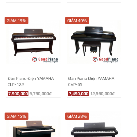
GIẢM 19%
GIẢM 40%
Đàn Piano Điện YAMAHA
Đàn Piano Điện YAMAHA
CLP-122
CVP-65
7,900,000
9,790,000đ
7,490,000
12,560,000đ
GIẢM 15%
GIẢM 28%