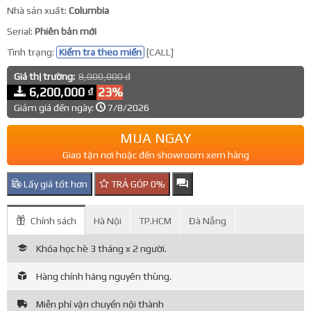
Nhà sản xuất:
Columbia
Serial:
Phiên bản mới
Tình trạng:
Kiểm tra theo miền
[CALL]
Giá thị trường:
8,000,000 đ
6,200,000 ₫
23%
Giảm giá đến ngày:
7/8/2026
MUA NGAY
Giao tận nơi hoặc đến showroom xem hàng
Lấy giá tốt hơn
TRẢ GÓP 0%
Chính sách
Hà Nội
TP.HCM
Đà Nẵng
Khóa học hè 3 tháng x 2 người.
Hàng chính hãng nguyên thùng.
Miễn phí vận chuyển nội thành