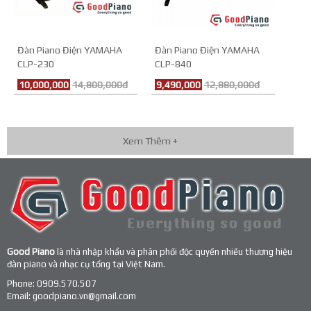
Đàn Piano Điện YAMAHA
Đàn Piano Điện YAMAHA
CLP-230
CLP-840
10,000,000
14,800,000đ
9,490,000
12,880,000đ
Xem Thêm +
Good Piano
là nhà nhập khẩu và phân phối độc quyền nhiều thương hiệu
đàn piano và nhạc cụ tổng tại Việt Nam.
Phone:
0909.570.507
Email:
goodpiano.vn@gmail.com