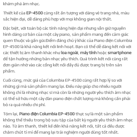
khám phá âm nhạc.
Thiết kế của
EP-4500
cũng rất ấn tượng với dáng vẻ trang nhã, màu
sắc hiện đại, dễ dàng phù hợp với mọi không gian nội thất.
Đặc biệt, với toán bộ các tính năng hiện đại nhưng vẫn giữ nguyên
hình dáng cơ bản của một cây piano, sản phẩm mang đến cảm giác
quen thuộc và gần gũi.Điểm đáng chú ý khác của Piano điện Columbia
EP-4500 là khả năng kết nối linh hoạt. Bạn có thể dễ dàng kết nối với
các thiết bị âm thanh khác như
loa ngoài
,
máy tính
hoặc
smartphone
để tận hưởng những bản nhạc yêu thích. Quá trình kết nối cũng rất
đơn giản nhờ vào các cổng kết nối đầy đủ được trang bị trên sản
phẩm.
Cuối cùng, mức giá của Columbia EP-4500 cũng rất hợp lý so với
những gì mà sản phẩm mang lại. Điều này giúp cho nhiều người
không chỉ là những nhạc sĩ mà còn là những người yêu thích âm nhạc
có thể sở hữu một cây đàn piano điện chất lượng mà không cần phải
bỏ ra quá nhiều chi phí.
Tóm lại,
Piano điện Columbia EP-4500
thực sự là một sản phẩm
không thể thiếu trong bộ sưu tập của bất kỳ người yêu thích âm nhạc
nào. Từ âm thanh, thiết kế đến khả năng kết nối, tất cả đều được
chăm chút tỉ mỉ để mang lại trải nghiệm người dùng tốt nhất.