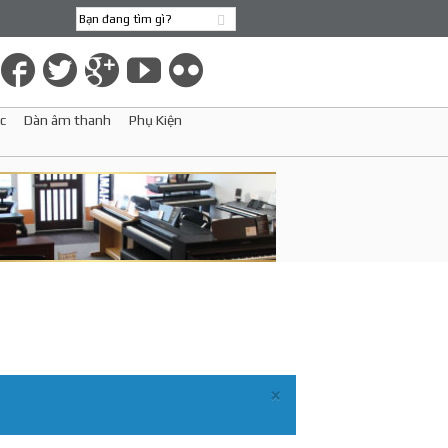
c
Dàn âm thanh
Phụ Kiện
×