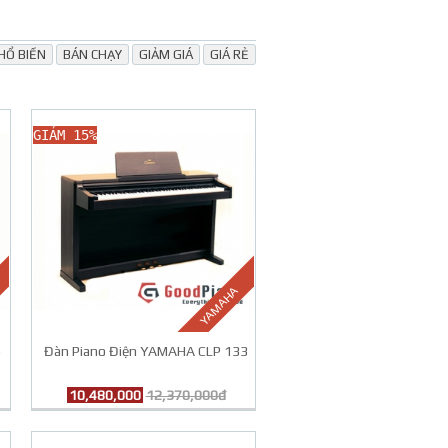
HỔ BIẾN
BÁN CHẠY
GIẢM GIÁ
GIÁ RẺ
GIẢM 15%
YAMAHA
5
Đàn Piano Điện YAMAHA CLP 133
10,480,000
12,370,000đ