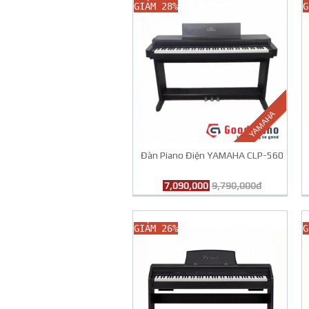
GIẢM 28%
G
YAMAHA
Đàn Piano Điện YAMAHA CLP-560
7,090,000
9,790,000đ
GIẢM 26%
G