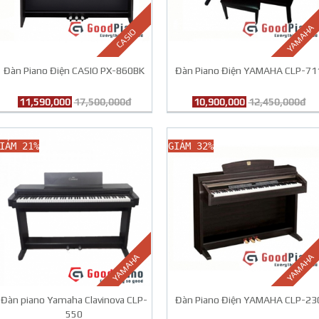
YAMAHA
CASIO
Đàn Piano Điện CASIO PX-860BK
Đàn Piano Điện YAMAHA CLP-71
11,590,000
17,500,000đ
10,900,000
12,450,000đ
IẢM 21%
GIẢM 32%
YAMAHA
YAMAHA
Đàn piano Yamaha Clavinova CLP-
Đàn Piano Điện YAMAHA CLP-23
550