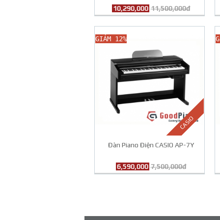
10,290,000
11,500,000đ
GIẢM 12%
G
CASIO
Đàn Piano Điện CASIO AP-7Y
6,590,000
7,500,000đ