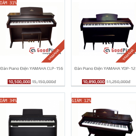
IẢM 31%
YAMAHA
YAMAHA
Đàn Piano Điện YAMAHA CLP-156
Đàn Piano Điện YAMAHA YDP-12
10,500,000
15,150,000đ
10,890,000
11,250,000đ
IẢM 34%
GIẢM 12%