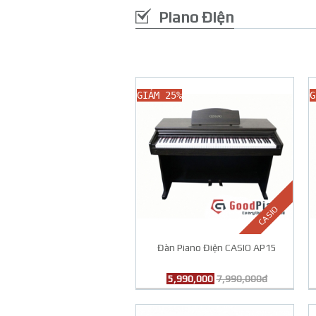
Piano Điện
GIẢM 25%
G
CASIO
Đàn Piano Điện CASIO AP15
5,990,000
7,990,000đ