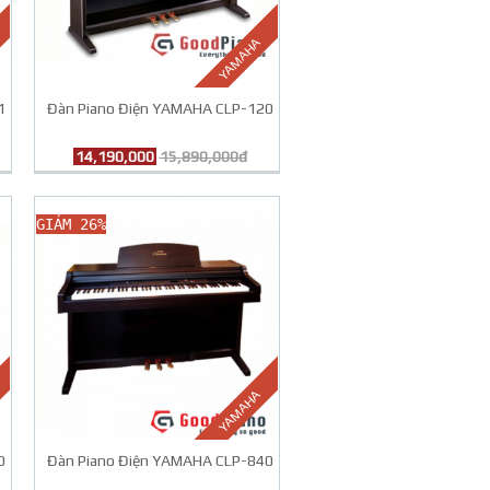
YAMAHA
1
Đàn Piano Điện YAMAHA CLP-120
14,190,000
15,890,000đ
GIẢM 26%
YAMAHA
0
Đàn Piano Điện YAMAHA CLP-840