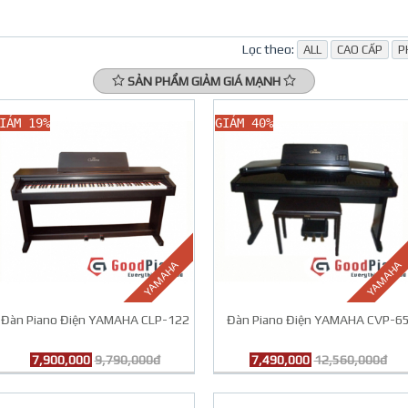
Lọc theo:
ALL
CAO CẤP
P
SẢN PHẨM GIẢM GIÁ MẠNH
IẢM 19%
GIẢM 40%
YAMAHA
YAMAHA
Đàn Piano Điện YAMAHA CLP-122
Đàn Piano Điện YAMAHA CVP-6
7,900,000
9,790,000đ
7,490,000
12,560,000đ