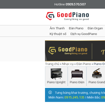
Hotline
0909.570.507
Âm Thanh
Đàn Piano
Đàn Organ
Kỹ thuật số
Dịch vụ GoodPiano
Trang chủ
»
Nhạc cụ
»
Đàn Piano
» Piano Đ
Piano Upright
Piano Điện
Piano Gran
Tưng bừng khai trương, chương trì
Miền Nam:
0915.245.135
| Miền Bắc:
09