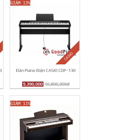
GIẢM 13%
CASIO
3
Đàn Piano Điện CASIO CDP-130
9,390,000
10,800,000đ
GIẢM 11%