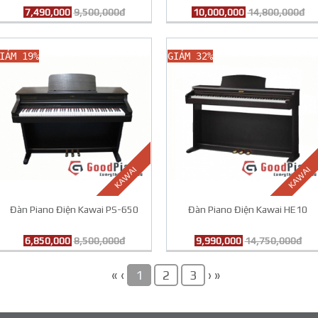
7,490,000
9,500,000đ
10,000,000
14,800,000đ
IẢM 19%
GIẢM 32%
KAWAI
KAWAI
Đàn Piano Điện Kawai PS-650
Đàn Piano Điện Kawai HE10
6,850,000
8,500,000đ
9,990,000
14,750,000đ
«
‹
›
»
1
2
3