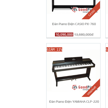
CASIO
Đàn Piano Điện CASIO PX-760
10,090,000
13,680,000đ
GIẢM 11%
G
YAMAHA
Đàn Piano Điện YAMAHA CLP-220