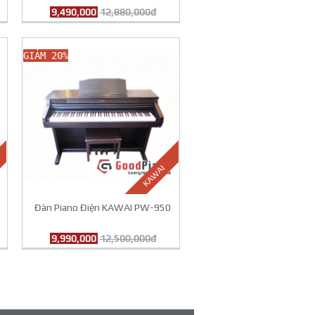
9,490,000
12,880,000đ
GIẢM 20%
KAWAI
Đàn Piano Điện KAWAI PW-950
9,990,000
12,500,000đ