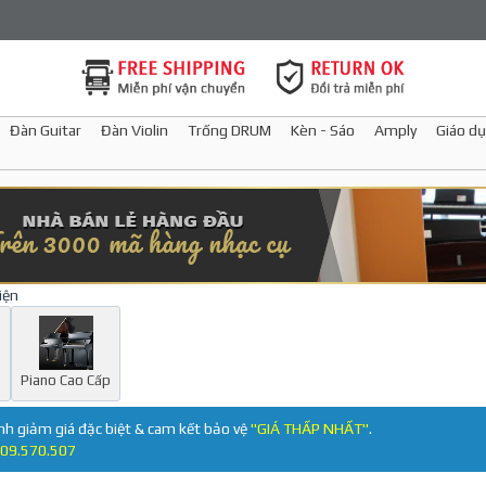
Đàn Guitar
Đàn Violin
Trống DRUM
Kèn - Sáo
Amply
Giáo dụ
iện
d
Piano Cao Cấp
nh giảm giá đặc biệt & cam kết bảo vệ
"GIÁ THẤP NHẤT"
.
09.570.507