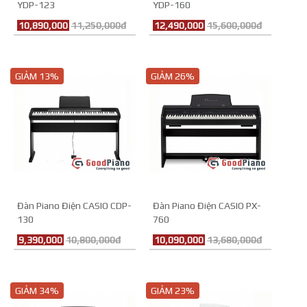
YDP-123
YDP-160
10,890,000
11,250,000đ
12,490,000
15,600,000đ
GIẢM 13%
GIẢM 26%
Đàn Piano Điện CASIO CDP-
Đàn Piano Điện CASIO PX-
130
760
9,390,000
10,800,000đ
10,090,000
13,680,000đ
GIẢM 34%
GIẢM 23%