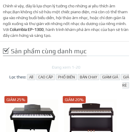
Chính vì vậy, đây là lựa chọn lý tưởng cho những ai yêu thích âm
nhạc.Bạn không chỉ sở hữu một chiếc piano điện, mà còn có thể tham
gia vào những buổi biểu diễn, hội thảo âm nhạc, hoặc chỉ đơn giản là
ngồi xuống và thư giãn với những nốt nhạc du dương của riêng mình.
Với
Columbia EP-1300
, hành trình khám phá âm nhạc của bạn sẽ tràn
đầy cảm hứng và sáng tạo.
T
Sản phẩm cùng danh mục
Đang xem 1-20
Lọc theo:
All
CAO CẤP
PHỔ BIẾN
BÁN CHẠY
GIẢM GIÁ
GIÁ
RẺ
GIẢM 25%
GIẢM 20%