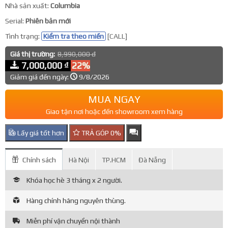
Nhà sản xuất:
Columbia
Serial:
Phiên bản mới
Tình trạng:
Kiểm tra theo miền
[CALL]
Giá thị trường:
8,990,000 đ
7,000,000 ₫
22%
Giảm giá đến ngày:
9/8/2026
MUA NGAY
Giao tận nơi hoặc đến showroom xem hàng
Lấy giá tốt hơn
TRẢ GÓP 0%
Chính sách
Hà Nội
TP.HCM
Đà Nẵng
Khóa học hè 3 tháng x 2 người.
Hàng chính hãng nguyên thùng.
Miễn phí vận chuyển nội thành