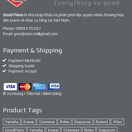
Good Piano
là nhà nhập khẩu và phân phối độc quyền nhiều thương hiệu
đàn piano và nhạc cụ tổng tại Việt Nam.
Phone:
0909.570.507
Email:
goodpiano.vn@gmail.com
Payment & Shipping
Payment Methods
Shipping Guide
Payment Accept
© Vũ Hoàng | Tiến Hải | Minh Đăng
Product Tags
Yamaha
Kawai
Steinway
Rolex
Diapason
Roland
Atlas
GoodPiano
Yamaha
Kawai
Steinway
Rolex
Diapason