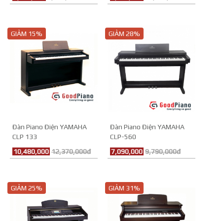
GIẢM 15%
GIẢM 28%
Đàn Piano Điện YAMAHA
Đàn Piano Điện YAMAHA
CLP 133
CLP-560
10,480,000
12,370,000đ
7,090,000
9,790,000đ
GIẢM 25%
GIẢM 31%