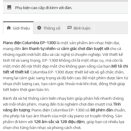
Phụ kiện cao cấp đi kèm với đàn.
Giới thiệu
Thông số
Bình luận
Piano điện Columbia EP-1300
là một sản phẩm âm nhạc hiện đại,
mang đến
âm thanh tự nhiên
và
cảm giác chơi đàn tuyệt vời
cho cả
những người mới bắt đầu và các nghệ sĩ chuyên nghiệp. Với thiết kế
tinh tế và sang trọng, EP-1300 không chỉ là một nhạc cụ, mà còn là
một món đồ nội thất đẹp mắt cho không gian sống của bạn.
Mô tả chi
tiết về thiết kế
: Columbia EP-1300 được thiết kế với vỏ gỗ chắc chắn,
mang lại cảm giác sang trọng và độ bền cao. Bề mặt phím được làm từ
nhựa chất lượng cao, tạo cảm giác thoải mái khi chơi, đồng thời giúp
tiết kiệm thời gian bảo trì.
Bánh đà và hệ thống cảm biến nhạy bén giúp phản hồi nhanh chóng
với mỗi nhấn phím, mang đến trải nghiệm chơi đàn mượt mà.
Tính
năng ấn tượng
: Piano điện Columbia EP-1300 có
88 phím đàn
chuẩn,
cho phép tái tạo âm thanh của một cây piano cơ truyền thống. Sản
phẩm đi kèm với
128 âm sắc và 128 điệu đệm
, giúp bạn có nhiều lựa
chọn cho từng bản nhạc và phong cách chơi.