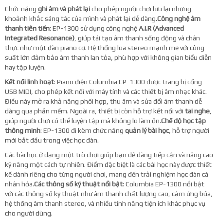
Chức năng
ghi âm và phát lại
cho phép người chơi lưu lại những
khoảnh khắc sáng tác của mình và phát lại dễ dàng.
Công nghệ âm
thanh tiên tiến
: EP-1300 sử dụng công nghệ
A.I.R (Advanced
Integrated Resonance)
, giúp tái tạo âm thanh sống động và chân
thực như một đàn piano cơ. Hệ thống loa stereo mạnh mẽ với công
suất lớn đảm bảo âm thanh lan tỏa, phù hợp với không gian biểu diễn
hay tập luyện.
Kết nối linh hoạt
: Piano điện Columbia EP-1300 được trang bị cổng
USB MIDI, cho phép kết nối với máy tính và các thiết bị âm nhạc khác.
Điều này mở ra khả năng phối hợp, thu âm và sửa đổi âm thanh dễ
dàng qua phần mềm. Ngoài ra, thiết bị còn hỗ trợ kết nối với
tai nghe
,
giúp người chơi có thể luyện tập mà không lo làm ồn.
Chế độ học tập
thông minh
: EP-1300 đi kèm chức năng
quản lý bài học
, hỗ trợ người
mới bắt đầu trong việc học đàn.
Các bài học ở dạng một trò chơi giúp bạn dễ dàng tiếp cận và nâng cao
kỹ năng một cách tự nhiên. Điểm đặc biệt là các bài học này được thiết
kế dành riêng cho từng người chơi, mang đến trải nghiệm học đàn cá
nhân hóa.
Các thông số kỹ thuật nổi bật
: Columbia EP-1300 nổi bật
với các thông số kỹ thuật như âm thanh chất lượng cao, cảm ứng búa,
hệ thống âm thanh stereo, và nhiều tính năng tiện ích khác phục vụ
cho người dùng.