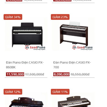
GIẢM 34%
GIẢM 23%
Đàn Piano Điện CASIO PX-
Đàn Piano Điện CASIO PX-
860BK
700
11,590,000
17,500,000đ
8,090,000
10,550,000đ
GIẢM 12%
GIẢM 11%