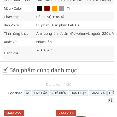
Kích thước - Size
Dài: 140 cm | Cao: 95 cm | Rộng: 40 cm | Nặng: 32
Màu - Color
▢
▢
▢
▢
▢
Chạy nhịp
Có | (2/4) ➤ (6/4)
Bàn Phím
88 phím ( Bàn phím Fell-G)
Tính năng khác
Âm lượng lớn, đa âm (Polyphony), nguồn 220v, Mi
Xuất xứ
Nhật Bản
★★★★☆
Đánh giá
Sản phẩm cùng danh mục
Đang xem 1-20
Lọc theo:
All
CAO CẤP
PHỔ BIẾN
BÁN CHẠY
GIẢM GIÁ
GIÁ
RẺ
GIẢM 25%
GIẢM 20%