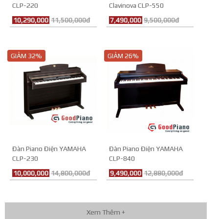
CLP-220
Clavinova CLP-550
10,290,000
11,500,000đ
7,490,000
9,500,000đ
GIẢM 32%
GIẢM 26%
Đàn Piano Điện YAMAHA
Đàn Piano Điện YAMAHA
CLP-230
CLP-840
10,000,000
14,800,000đ
9,490,000
12,880,000đ
Xem Thêm +