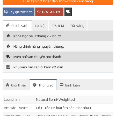
Giao tận nơi hoặc đến showroom xem hàng
Lấy giá tốt hơn
TRẢ GÓP 0%
Chính sách
Hà Nội
TP.HCM
Đà Nẵng
Khóa học hè 3 tháng x 2 người.
Hàng chính hãng nguyên thùng.
Miễn phí vận chuyển nội thành
Phụ kiện cao cấp đi kèm với đàn.
Giới thiệu
Thông số
Bình luận
Loại phím
Natural Semi-Weighted
Âm sắc - Voice
Có | Trên 06 loại âm sắc khác nhau