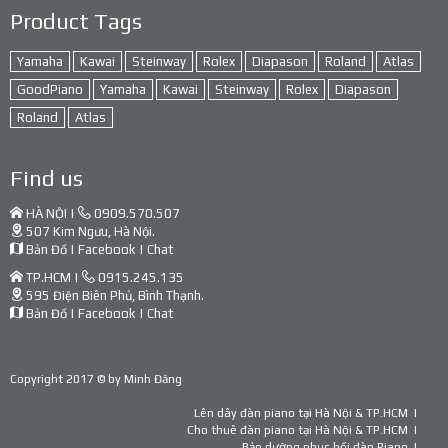
Product Tags
Yamaha
Kawai
Steinway
Rolex
Diapason
Roland
Atlas
GoodPiano
Yamaha
Kawai
Steinway
Rolex
Diapason
Roland
Atlas
Find us
HÀ NỘI |
0909.570.507
507 Kim Ngưu, Hà Nội.
Bản Đồ
|
Facebook
|
Chat
TP.HCM |
0915.245.135
595 Điện Biên Phủ, Bình Thạnh.
Bản Đồ
|
Facebook
|
Chat
Copyright 2017 © by
Minh Đăng
Lên dây đàn piano tại Hà Nội & TP.HCM
Cho thuê đàn piano tại Hà Nội & TP.HCM
Bảo dưỡng phục hồi đàn Piano