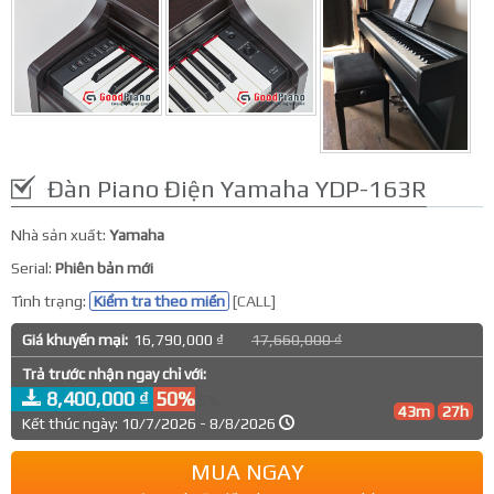
Đàn Piano Điện Yamaha YDP-163R
Nhà sản xuất:
Yamaha
Serial:
Phiên bản mới
Tình trạng:
Kiểm tra theo miền
[CALL]
Giá khuyến mại:
16,790,000 ₫
17,660,000 ₫
Trả trước nhận ngay chỉ với:
8,400,000 ₫
50%
5%
43m
27h
Kết thúc ngày: 10/7/2026 - 8/8/2026
MUA NGAY