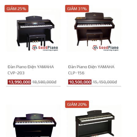
GIẢM 25%
GIẢM 31%
Đàn Piano Điện YAMAHA
Đàn Piano Điện YAMAHA
CVP-203
CLP-156
13,990,000
18,580,000đ
10,500,000
15,150,000đ
GIẢM 20%