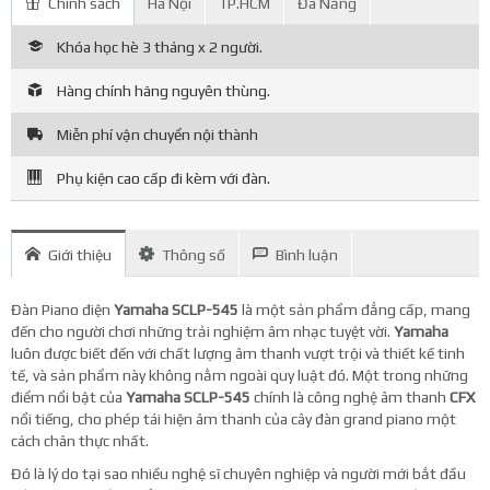
Chính sách
Hà Nội
TP.HCM
Đà Nẵng
Khóa học hè 3 tháng x 2 người.
Hàng chính hãng nguyên thùng.
Miễn phí vận chuyển nội thành
Phụ kiện cao cấp đi kèm với đàn.
Giới thiệu
Thông số
Bình luận
Đàn Piano điện
Yamaha SCLP-545
là một sản phẩm đẳng cấp, mang
đến cho người chơi những trải nghiệm âm nhạc tuyệt vời.
Yamaha
luôn được biết đến với chất lượng âm thanh vượt trội và thiết kế tinh
tế, và sản phẩm này không nằm ngoài quy luật đó. Một trong những
điểm nổi bật của
Yamaha SCLP-545
chính là công nghệ âm thanh
CFX
nổi tiếng, cho phép tái hiện âm thanh của cây đàn grand piano một
cách chân thực nhất.
Đó là lý do tại sao nhiều nghệ sĩ chuyên nghiệp và người mới bắt đầu