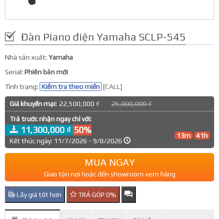
Đàn Piano điện Yamaha SCLP-545
Nhà sản xuất:
Yamaha
Serial:
Phiên bản mới
Tình trạng:
Kiểm tra theo miền
[CALL]
Giá khuyến mại:
22,500,000 ₫
25,000,000 ₫
Trả trước nhận ngay chỉ với:
11,300,000 ₫
50%
10%
13m
41h
Kết thúc ngày: 11/7/2026 - 9/8/2026
MUA NGAY
Giao tận nơi hoặc đến showroom xem hàng
Lấy giá tốt hơn
TRẢ GÓP 0%