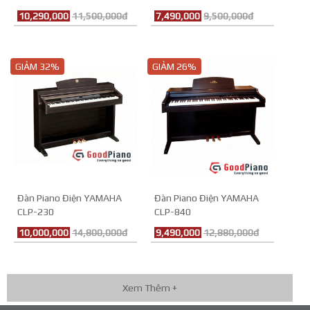
10,290,000
11,500,000đ
7,490,000
9,500,000đ
GIẢM 32%
GIẢM 26%
Đàn Piano Điện YAMAHA
Đàn Piano Điện YAMAHA
CLP-230
CLP-840
10,000,000
14,800,000đ
9,490,000
12,880,000đ
Xem Thêm +