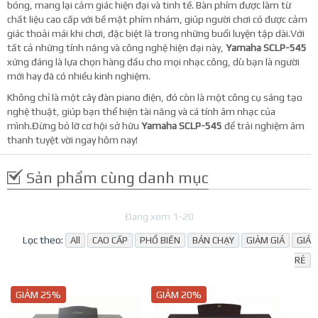
bóng, mang lại cảm giác hiện đại và tinh tế. Bàn phím được làm từ
chất liệu cao cấp với bề mặt phím nhám, giúp người chơi có được cảm
giác thoải mái khi chơi, đặc biệt là trong những buổi luyện tập dài.Với
tất cả những tính năng và công nghệ hiện đại này,
Yamaha SCLP-545
xứng đáng là lựa chọn hàng đầu cho mọi nhạc công, dù bạn là người
mới hay đã có nhiều kinh nghiệm.
Không chỉ là một cây đàn piano điện, đó còn là một công cụ sáng tạo
nghệ thuật, giúp bạn thể hiện tài năng và cá tính âm nhạc của
mình.Đừng bỏ lỡ cơ hội sở hữu
Yamaha SCLP-545
để trải nghiệm âm
thanh tuyệt vời ngay hôm nay!
Sản phẩm cùng danh mục
Đang xem 1-20
Lọc theo:
All
CAO CẤP
PHỔ BIẾN
BÁN CHẠY
GIẢM GIÁ
GIÁ
RẺ
GIẢM 25%
GIẢM 20%