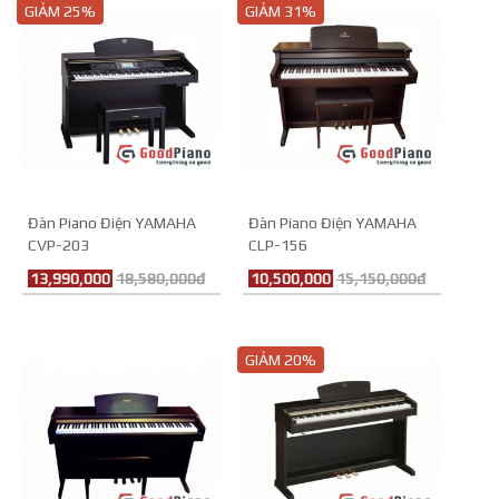
GIẢM 25%
GIẢM 31%
Đàn Piano Điện YAMAHA
Đàn Piano Điện YAMAHA
CVP-203
CLP-156
13,990,000
18,580,000đ
10,500,000
15,150,000đ
GIẢM 20%