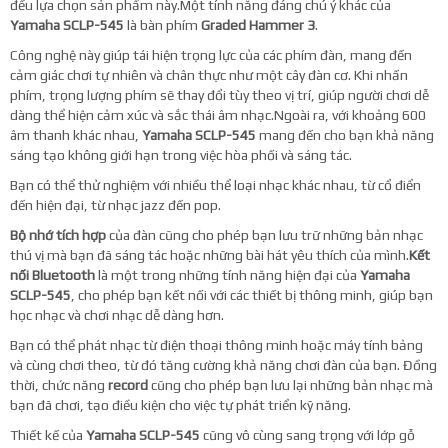
đều lựa chọn sản phẩm này.Một tính năng đáng chú ý khác của
Yamaha SCLP-545
là bàn phím
Graded Hammer 3
.
Công nghệ này giúp tái hiện trọng lực của các phím đàn, mang đến
cảm giác chơi tự nhiên và chân thực như một cây đàn cơ. Khi nhấn
phím, trọng lượng phím sẽ thay đổi tùy theo vị trí, giúp người chơi dễ
dàng thể hiện cảm xúc và sắc thái âm nhạc.Ngoài ra, với khoảng 600
âm thanh khác nhau,
Yamaha SCLP-545
mang đến cho bạn khả năng
sáng tạo không giới hạn trong việc hòa phối và sáng tác.
Bạn có thể thử nghiệm với nhiều thể loại nhạc khác nhau, từ cổ điển
đến hiện đại, từ nhạc jazz đến pop.
Bộ nhớ tích hợp
của đàn cũng cho phép bạn lưu trữ những bản nhạc
thú vị mà bạn đã sáng tác hoặc những bài hát yêu thích của mình.
Kết
nối Bluetooth
là một trong những tính năng hiện đại của
Yamaha
SCLP-545
, cho phép bạn kết nối với các thiết bị thông minh, giúp bạn
học nhạc và chơi nhạc dễ dàng hơn.
Bạn có thể phát nhạc từ điện thoại thông minh hoặc máy tính bảng
và cùng chơi theo, từ đó tăng cường khả năng chơi đàn của bạn. Đồng
thời, chức năng
record
cũng cho phép bạn lưu lại những bản nhạc mà
bạn đã chơi, tạo điều kiện cho việc tự phát triển kỹ năng.
Thiết kế của
Yamaha SCLP-545
cũng vô cùng sang trọng với lớp gỗ