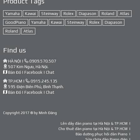
Product Tags
Yamaha
Kawai
Steinway
Rolex
Diapason
Roland
Atlas
GoodPiano
Yamaha
Kawai
Steinway
Rolex
Diapason
Roland
Atlas
Find us
HÀ NỘI |
0909.570.507
507 Kim Ngưu, Hà Nội.
Bản Đồ
|
Facebook
|
Chat
TP.HCM |
0915.245.135
595 Điện Biên Phủ, Bình Thạnh.
Bản Đồ
|
Facebook
|
Chat
Copyright 2017 © by
Minh Đăng
Lên dây đàn piano tại Hà Nội & TP.HCM
Cho thuê đàn piano tại Hà Nội & TP.HCM
Bảo dưỡng phục hồi đàn Piano
Sửa chữa đàn Piano điện