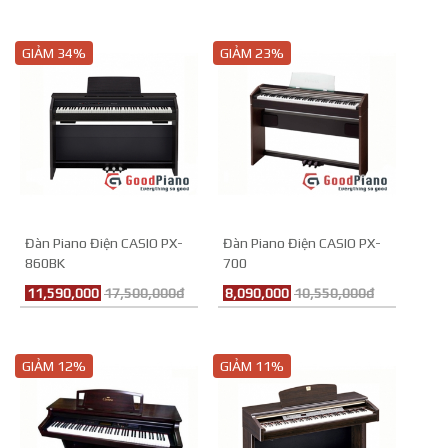
GIẢM 34%
GIẢM 23%
Đàn Piano Điện CASIO PX-
Đàn Piano Điện CASIO PX-
860BK
700
11,590,000
17,500,000đ
8,090,000
10,550,000đ
GIẢM 12%
GIẢM 11%