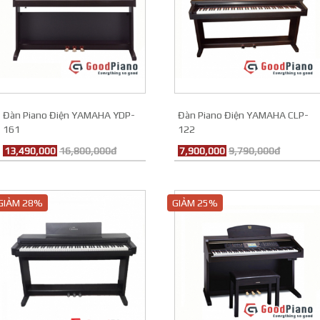
Đàn Piano Điện YAMAHA YDP-
Đàn Piano Điện YAMAHA CLP-
161
122
13,490,000
16,800,000đ
7,900,000
9,790,000đ
GIẢM 28%
GIẢM 25%