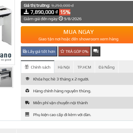
Giá thị trường:
9,250,000 đ
7,890,000 ₫
15%
Giảm giá đến ngày:
9/8/2026
MUA NGAY
Giao tận nơi hoặc đến showroom xem hàng
Lấy giá tốt hơn
TRẢ GÓP 0%
Chính sách
Hà Nội
TP.HCM
Đà Nẵng
Khóa học hè 3 tháng x 2 người.
Hàng chính hãng nguyên thùng.
Miễn phí vận chuyển nội thành
Phụ kiện cao cấp đi kèm với đàn.