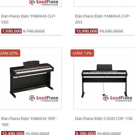
Đàn Piano Điện YAMAHA CLP-
Đàn Piano Điện YAMAHA CVP-
560
203
7,090,000
9,790,000đ
13,990,000
18,580,000đ
GIẢM 20%
GIẢM 13%
Đàn Piano Điện YAMAHA YDP-
Đàn Piano Điện CASIO CDP-130
160
12,490,000
15,600,000đ
9,390,000
10,800,000đ