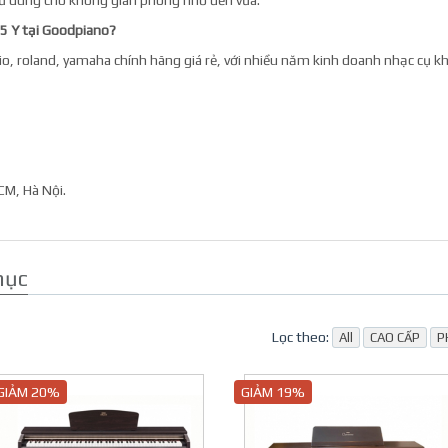
đủ dùng cho không gian phòng nhỏ đến vừa.
5 Y tại Goodpiano?
o, roland, yamaha chính hãng giá rẻ, với nhiều năm kinh doanh nhạc cụ k
CM, Hà Nội.
mục
Lọc theo:
All
CAO CẤP
P
GIẢM 20%
GIẢM 19%