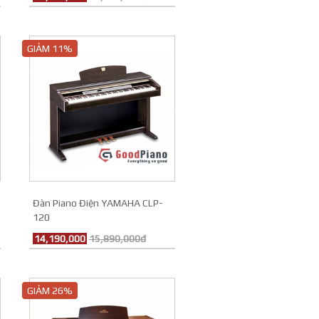
GIẢM 11%
Đàn Piano Điện YAMAHA CLP-
120
14,190,000
15,890,000đ
GIẢM 26%