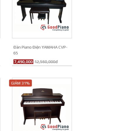
Xuất xứ
Nhật Bản
★★★★
Đánh giá
Đàn Piano Điện YAMAHA CVP-
65
7,490,000
12,560,000đ
GIẢM 31%