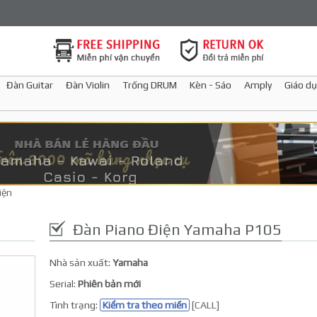
Đàn Guitar
Đàn Violin
Trống DRUM
Kèn - Sáo
Amply
Giáo dụ
iện
Đàn Piano Điện Yamaha P105
Nhà sản xuất:
Yamaha
Serial:
Phiên bản mới
Tình trạng:
Kiểm tra theo miền
[CALL]