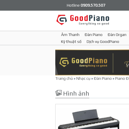
Hotline
0909.570.507
Âm Thanh
Đàn Piano
Đàn Organ
Kỹ thuật số
Dịch vụ GoodPiano
Trang chủ
»
Nhạc cụ
»
Đàn Piano
»
Piano Đ
Hình ảnh