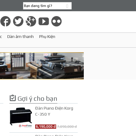
c
Dàn âm thanh
Phụ Kiện
Gợi ý cho bạn
Đàn Piano Điện Korg
C-350 Y
6,190,000 đ
7,090,000 đ