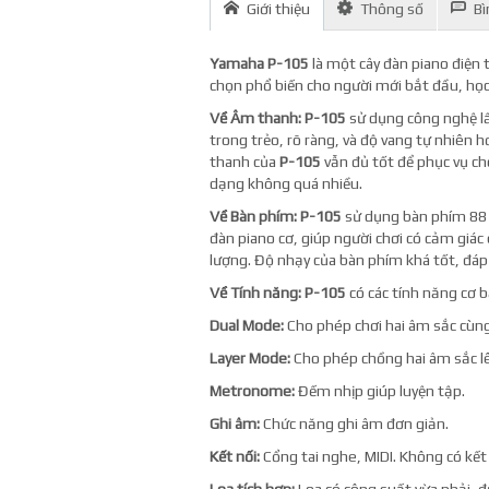
Giới thiệu
Thông số
Bì
Yamaha P-105
là một cây đàn piano điện 
chọn phổ biến cho người mới bắt đầu, họ
Về Âm thanh:
P-105
sử dụng công nghệ l
trong trẻo, rõ ràng, và độ vang tự nhiên h
thanh của
P-105
vẫn đủ tốt để phục vụ ch
dạng không quá nhiều.
Về Bàn phím:
P-105
sử dụng bàn phím 88 
đàn piano cơ, giúp người chơi có cảm giá
lượng. Độ nhạy của bàn phím khá tốt, đáp 
Về Tính năng:
P-105
có các tính năng cơ b
Dual Mode:
Cho phép chơi hai âm sắc cùng
Layer Mode:
Cho phép chồng hai âm sắc l
Metronome:
Đếm nhịp giúp luyện tập.
Ghi âm:
Chức năng ghi âm đơn giản.
Kết nối:
Cổng tai nghe, MIDI. Không có kết