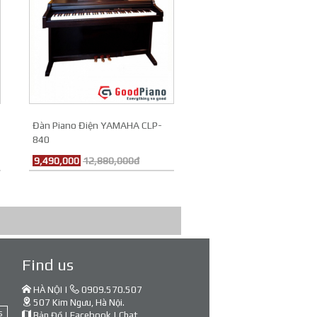
Đàn Piano Điện YAMAHA CLP-
840
9,490,000
12,880,000đ
Find us
HÀ NỘI |
0909.570.507
507 Kim Ngưu, Hà Nội.
s
Bản Đồ
|
Facebook
|
Chat