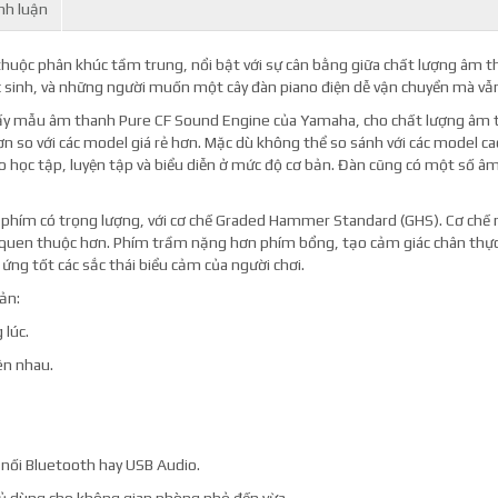
nh luận
thuộc phân khúc tầm trung, nổi bật với sự cân bằng giữa chất lượng âm than
c sinh, và những người muốn một cây đàn piano điện dễ vận chuyển mà v
ấy mẫu âm thanh Pure CF Sound Engine của Yamaha, cho chất lượng âm t
ơn so với các model giá rẻ hơn. Mặc dù không thể so sánh với các model cao
o học tập, luyện tập và biểu diễn ở mức độ cơ bản. Đàn cũng có một số âm
phím có trọng lượng, với cơ chế Graded Hammer Standard (GHS). Cơ chế
c quen thuộc hơn. Phím trầm nặng hơn phím bổng, tạo cảm giác chân thực
ứng tốt các sắc thái biểu cảm của người chơi.
ản:
 lúc.
ên nhau.
 nối Bluetooth hay USB Audio.