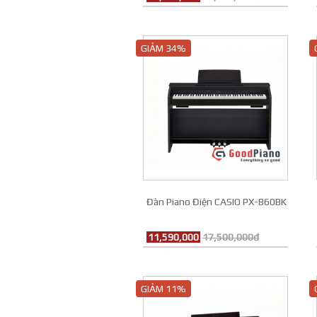
GIẢM 34%
Đàn Piano Điện CASIO PX-860BK
11,590,000
17,500,000đ
GIẢM 11%