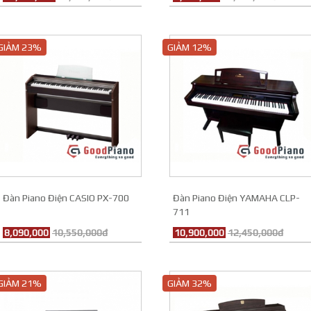
GIẢM 23%
GIẢM 12%
Đàn Piano Điện CASIO PX-700
Đàn Piano Điện YAMAHA CLP-
711
8,090,000
10,550,000đ
10,900,000
12,450,000đ
GIẢM 21%
GIẢM 32%