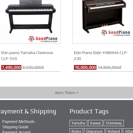
Đàn piano Yamaha Clavinova
Đàn Piano Điện YAMAHA CLP-
CLP-550
230
7,490,000
9,500,000đ
10,000,000
14,800,000đ
Xem Thêm +
Payment & Shipping
Product Tags
Payment Methods
Yamaha
Kawai
Steinway
Shipping Guide
Rolex
Diapason
Roland
Atla
Payment Accept