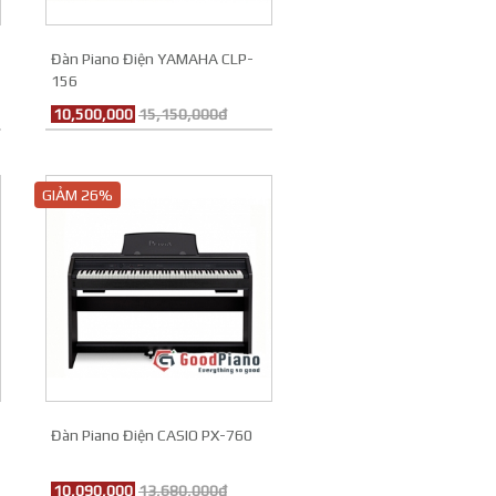
Đàn Piano Điện YAMAHA CLP-
156
10,500,000
15,150,000đ
GIẢM 26%
Đàn Piano Điện CASIO PX-760
10,090,000
13,680,000đ