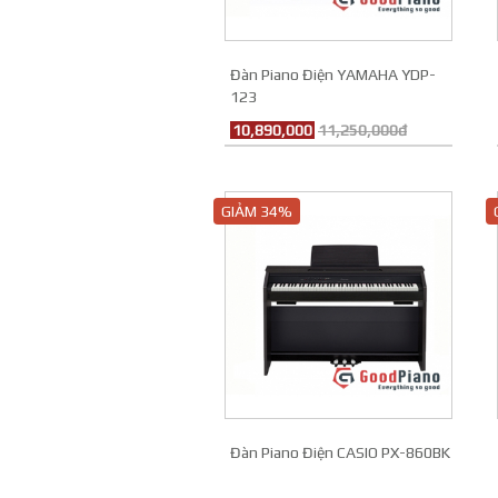
Đàn Piano Điện YAMAHA YDP-
123
10,890,000
11,250,000đ
GIẢM 34%
Đàn Piano Điện CASIO PX-860BK