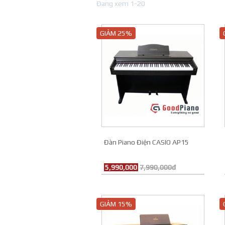
Đang xem 1-20
GIẢM 25%
Đàn Piano Điện CASIO AP15
5,990,000
7,990,000đ
GIẢM 15%