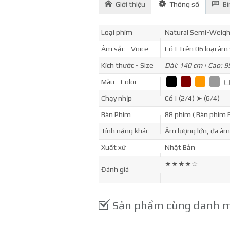
Giới thiệu
Thông số
Bì
Loại phím
Natural Semi-Weig
Âm sắc - Voice
Có | Trên 06 loại âm
Kích thước - Size
Dài: 140 cm | Cao: 9
Màu - Color
▢
▢
▢
▢
Chạy nhịp
Có | (2/4) ➤ (6/4)
Bàn Phím
88 phím ( Bàn phím F
Tính năng khác
Âm lượng lớn, đa âm
Xuất xứ
Nhật Bản
★★★★☆
Đánh giá
Sản phẩm cùng danh 