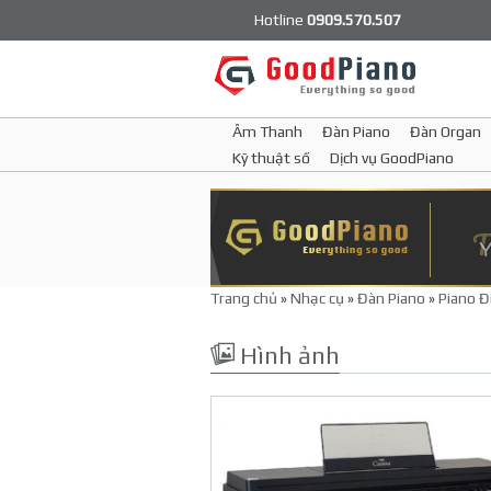
Hotline
0909.570.507
Âm Thanh
Đàn Piano
Đàn Organ
Kỹ thuật số
Dịch vụ GoodPiano
Trang chủ
»
Nhạc cụ
»
Đàn Piano
»
Piano Đ
Hình ảnh