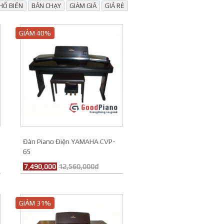
HỔ BIẾN
BÁN CHẠY
GIẢM GIÁ
GIÁ RẺ
GIẢM 40%
Đàn Piano Điện YAMAHA CVP-
65
7,490,000
12,560,000đ
GIẢM 31%