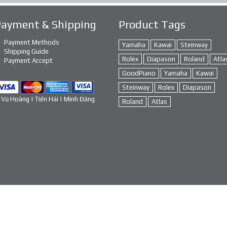
Payment & Shipping
Product Tags
Payment Methods
Yamaha
Kawai
Steinway
Shipping Guide
Rolex
Diapason
Roland
Atla
Payment Accept
GoodPiano
Yamaha
Kawai
Steinway
Rolex
Diapason
 Vũ Hoàng | Tiến Hải | Minh Đăng
Roland
Atlas