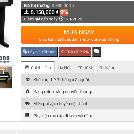
Giá thị trường:
8,990,000 đ
8,150,000 ₫
9%
Giảm giá đến ngày:
9/8/2026
MUA NGAY
Giao tận nơi hoặc đến showroom xem hàng
Lấy giá tốt hơn
TRẢ GÓP 0%
Chính sách
Hà Nội
TP.HCM
Đà Nẵng
Khóa học hè 3 tháng x 2 người.
Hàng chính hãng nguyên thùng.
Miễn phí vận chuyển nội thành
Phụ kiện cao cấp đi kèm với đàn.