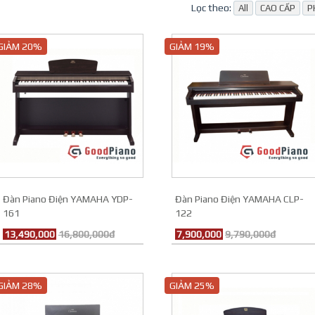
Lọc theo:
All
CAO CẤP
P
GIẢM 20%
GIẢM 19%
Đàn Piano Điện YAMAHA YDP-
Đàn Piano Điện YAMAHA CLP-
161
122
13,490,000
16,800,000đ
7,900,000
9,790,000đ
GIẢM 28%
GIẢM 25%