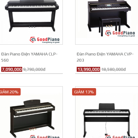
Đàn Piano Điện YAMAHA CLP-
Đàn Piano Điện YAMAHA CVP-
560
203
7,090,000
9,790,000đ
13,990,000
18,580,000đ
GIẢM 20%
GIẢM 13%