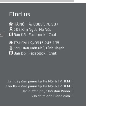
Find us
HÀ NỘI |
0909.570.507
507 Kim Ngưu, Hà Nội.
s
Bản Đồ
|
Facebook
|
Chat
TP.HCM |
0915.245.135
595 Điện Biên Phủ, Bình Thạnh.
Bản Đồ
|
Facebook
|
Chat
Lên dây đàn piano tại Hà Nội & TP.HCM
Cho thuê đàn piano tại Hà Nội & TP.HCM
Bảo dưỡng phục hồi đàn Piano
Sửa chữa đàn Piano điện