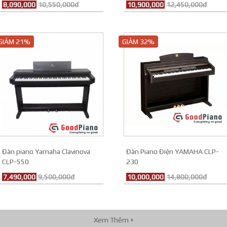
8,090,000
10,550,000đ
10,900,000
12,450,000đ
GIẢM 21%
GIẢM 32%
Đàn piano Yamaha Clavinova
Đàn Piano Điện YAMAHA CLP-
CLP-550
230
7,490,000
9,500,000đ
10,000,000
14,800,000đ
Xem Thêm +