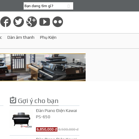
c
Dàn âm thanh
Phụ Kiện
Gợi ý cho bạn
Đàn Piano Điện Kawai
PS-650
6,850,000 đ
8,500,000 đ