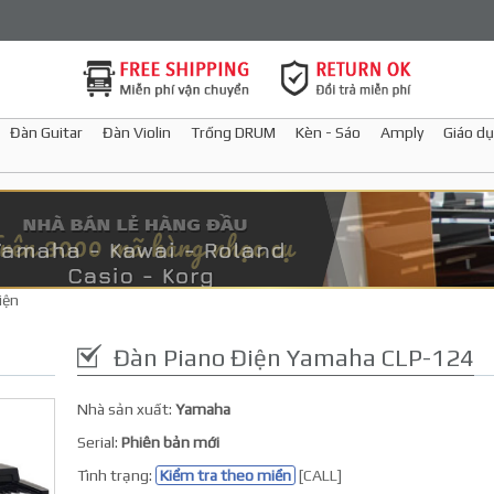
Đàn Guitar
Đàn Violin
Trống DRUM
Kèn - Sáo
Amply
Giáo dụ
iện
Đàn Piano Điện Yamaha CLP-124
Nhà sản xuất:
Yamaha
Serial:
Phiên bản mới
Tình trạng:
Kiểm tra theo miền
[CALL]