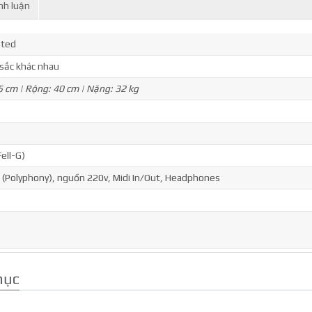
nh luận
hted
 sắc khác nhau
5 cm | Rộng: 40 cm | Nặng: 32 kg
▢
ell-G)
 (Polyphony), nguồn 220v, Midi In/Out, Headphones
mục