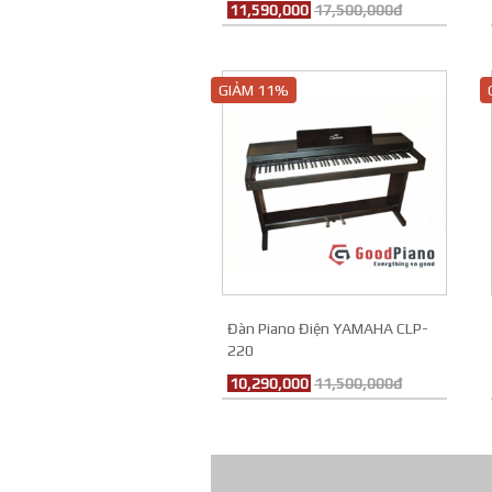
11,590,000
17,500,000đ
GIẢM 11%
Đàn Piano Điện YAMAHA CLP-
220
10,290,000
11,500,000đ