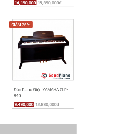
14,190,000
15,890,000đ
GIẢM 26%
Đàn Piano Điện YAMAHA CLP-
840
9,490,000
12,880,000đ