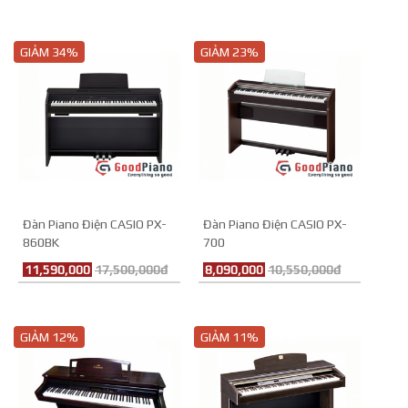
GIẢM 34%
GIẢM 23%
Đàn Piano Điện CASIO PX-
Đàn Piano Điện CASIO PX-
860BK
700
11,590,000
17,500,000đ
8,090,000
10,550,000đ
GIẢM 12%
GIẢM 11%