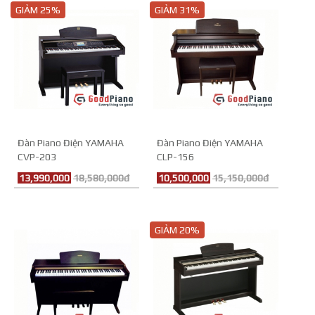
GIẢM 25%
GIẢM 31%
Đàn Piano Điện YAMAHA
Đàn Piano Điện YAMAHA
CVP-203
CLP-156
13,990,000
18,580,000đ
10,500,000
15,150,000đ
GIẢM 20%