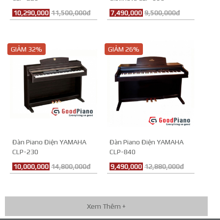
10,290,000
11,500,000đ
7,490,000
9,500,000đ
GIẢM 32%
GIẢM 26%
Đàn Piano Điện YAMAHA
Đàn Piano Điện YAMAHA
CLP-230
CLP-840
10,000,000
14,800,000đ
9,490,000
12,880,000đ
Xem Thêm +