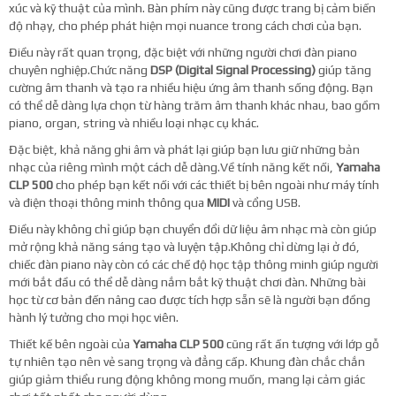
xúc và kỹ thuật của mình. Bàn phím này cũng được trang bị cảm biến
độ nhạy, cho phép phát hiện mọi nuance trong cách chơi của bạn.
Điều này rất quan trọng, đặc biệt với những người chơi đàn piano
chuyên nghiệp.Chức năng
DSP (Digital Signal Processing)
giúp tăng
cường âm thanh và tạo ra nhiều hiệu ứng âm thanh sống động. Bạn
có thể dễ dàng lựa chọn từ hàng trăm âm thanh khác nhau, bao gồm
piano, organ, string và nhiều loại nhạc cụ khác.
Đặc biệt, khả năng ghi âm và phát lại giúp bạn lưu giữ những bản
nhạc của riêng mình một cách dễ dàng.Về tính năng kết nối,
Yamaha
CLP 500
cho phép bạn kết nối với các thiết bị bên ngoài như máy tính
và điện thoại thông minh thông qua
MIDI
và cổng USB.
Điều này không chỉ giúp bạn chuyển đổi dữ liệu âm nhạc mà còn giúp
mở rộng khả năng sáng tạo và luyện tập.Không chỉ dừng lại ở đó,
chiếc đàn piano này còn có các chế độ học tập thông minh giúp người
mới bắt đầu có thể dễ dàng nắm bắt kỹ thuật chơi đàn. Những bài
học từ cơ bản đến nâng cao được tích hợp sẵn sẽ là người bạn đồng
hành lý tưởng cho mọi học viên.
Thiết kế bên ngoài của
Yamaha CLP 500
cũng rất ấn tượng với lớp gỗ
tự nhiên tạo nên vẻ sang trọng và đẳng cấp. Khung đàn chắc chắn
giúp giảm thiểu rung động không mong muốn, mang lại cảm giác