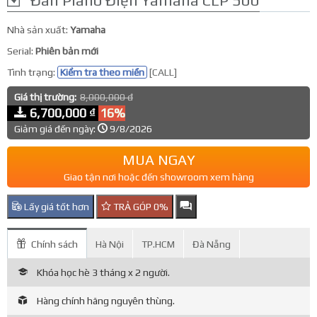
Nhà sản xuất:
Yamaha
Serial:
Phiên bản mới
Tình trạng:
Kiểm tra theo miền
[CALL]
Giá thị trường:
8,000,000 đ
6,700,000 ₫
16%
Giảm giá đến ngày:
9/8/2026
MUA NGAY
Giao tận nơi hoặc đến showroom xem hàng
Lấy giá tốt hơn
TRẢ GÓP 0%
Chính sách
Hà Nội
TP.HCM
Đà Nẵng
Khóa học hè 3 tháng x 2 người.
Hàng chính hãng nguyên thùng.