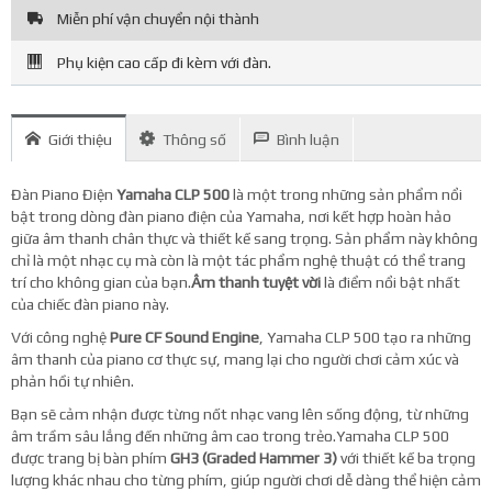
Miễn phí vận chuyển nội thành
Phụ kiện cao cấp đi kèm với đàn.
Giới thiệu
Thông số
Bình luận
Đàn Piano Điện
Yamaha CLP 500
là một trong những sản phẩm nổi
bật trong dòng đàn piano điện của Yamaha, nơi kết hợp hoàn hảo
giữa âm thanh chân thực và thiết kế sang trọng. Sản phẩm này không
chỉ là một nhạc cụ mà còn là một tác phẩm nghệ thuật có thể trang
trí cho không gian của bạn.
Âm thanh tuyệt vời
là điểm nổi bật nhất
của chiếc đàn piano này.
Với công nghệ
Pure CF Sound Engine
, Yamaha CLP 500 tạo ra những
âm thanh của piano cơ thực sự, mang lại cho người chơi cảm xúc và
phản hồi tự nhiên.
Bạn sẽ cảm nhận được từng nốt nhạc vang lên sống động, từ những
âm trầm sâu lắng đến những âm cao trong trẻo.Yamaha CLP 500
được trang bị bàn phím
GH3 (Graded Hammer 3)
với thiết kế ba trọng
lượng khác nhau cho từng phím, giúp người chơi dễ dàng thể hiện cảm