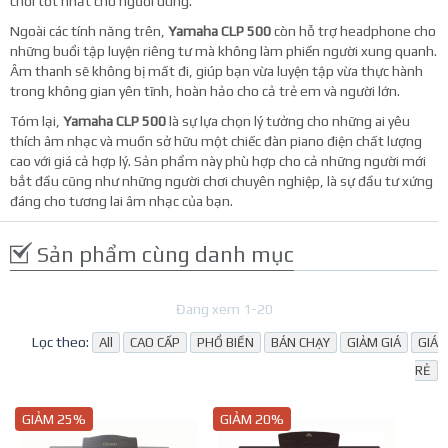
chơi tốt nhất cho người dùng.
Ngoài các tính năng trên,
Yamaha CLP 500
còn hỗ trợ headphone cho
những buổi tập luyện riêng tư mà không làm phiền người xung quanh.
Âm thanh sẽ không bị mất đi, giúp bạn vừa luyện tập vừa thực hành
trong không gian yên tĩnh, hoàn hảo cho cả trẻ em và người lớn.
Tóm lại,
Yamaha CLP 500
là sự lựa chọn lý tưởng cho những ai yêu
thích âm nhạc và muốn sở hữu một chiếc đàn piano điện chất lượng
cao với giá cả hợp lý. Sản phẩm này phù hợp cho cả những người mới
bắt đầu cũng như những người chơi chuyên nghiệp, là sự đầu tư xứng
đáng cho tương lai âm nhạc của bạn.
T
Sản phẩm cùng danh mục
L
B
Đang xem 1-20
C
Lọc theo:
All
CAO CẤP
PHỔ BIẾN
BÁN CHẠY
GIẢM GIÁ
GIÁ
C
RẺ
S
GIẢM 25%
GIẢM 20%
S