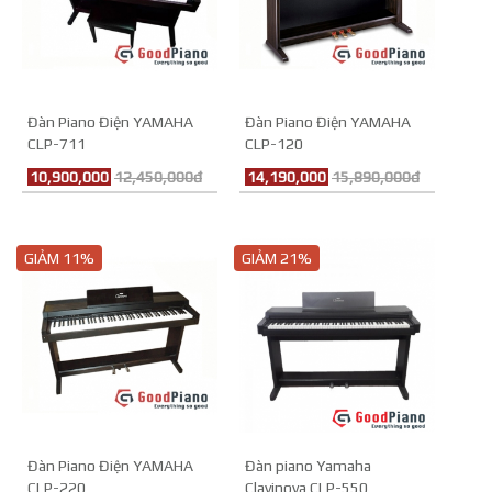
Đàn Piano Điện YAMAHA
Đàn Piano Điện YAMAHA
CLP-711
CLP-120
10,900,000
12,450,000đ
14,190,000
15,890,000đ
GIẢM 11%
GIẢM 21%
Đàn Piano Điện YAMAHA
Đàn piano Yamaha
CLP-220
Clavinova CLP-550