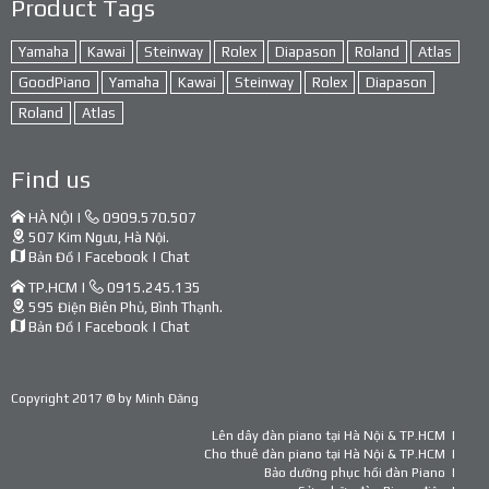
Product Tags
Yamaha
Kawai
Steinway
Rolex
Diapason
Roland
Atlas
GoodPiano
Yamaha
Kawai
Steinway
Rolex
Diapason
Roland
Atlas
Find us
HÀ NỘI |
0909.570.507
507 Kim Ngưu, Hà Nội.
Bản Đồ
|
Facebook
|
Chat
TP.HCM |
0915.245.135
595 Điện Biên Phủ, Bình Thạnh.
Bản Đồ
|
Facebook
|
Chat
Copyright 2017 © by
Minh Đăng
Lên dây đàn piano tại Hà Nội & TP.HCM
Cho thuê đàn piano tại Hà Nội & TP.HCM
Bảo dưỡng phục hồi đàn Piano