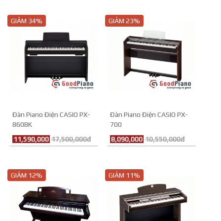
GIẢM 34%
GIẢM 23%
Đàn Piano Điện CASIO PX-
Đàn Piano Điện CASIO PX-
860BK
700
11,590,000
17,500,000đ
8,090,000
10,550,000đ
GIẢM 12%
GIẢM 11%