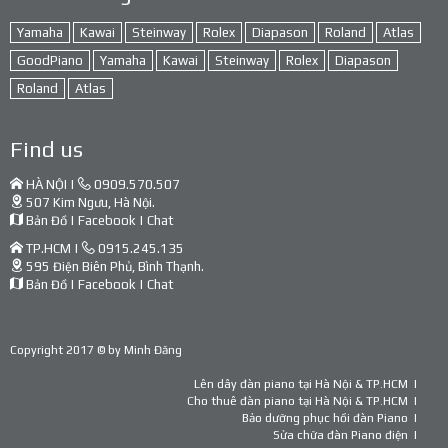
Yamaha
Kawai
Steinway
Rolex
Diapason
Roland
Atlas
GoodPiano
Yamaha
Kawai
Steinway
Rolex
Diapason
Roland
Atlas
Find us
HÀ NỘI |
0909.570.507
507 Kim Ngưu, Hà Nội.
Bản Đồ
|
Facebook
|
Chat
TP.HCM |
0915.245.135
595 Điện Biên Phủ, Bình Thạnh.
Bản Đồ
|
Facebook
|
Chat
Copyright 2017 © by
Minh Đăng
Lên dây đàn piano tại Hà Nội & TP.HCM
Cho thuê đàn piano tại Hà Nội & TP.HCM
Bảo dưỡng phục hồi đàn Piano
Sửa chữa đàn Piano điện