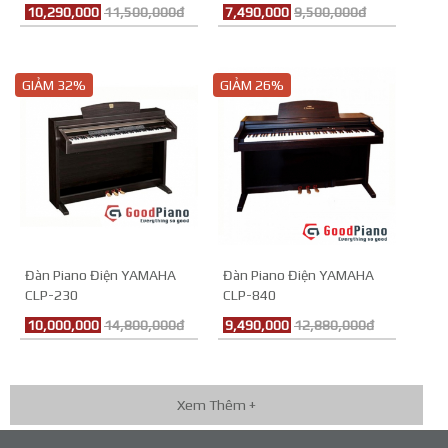
10,290,000
11,500,000đ
7,490,000
9,500,000đ
GIẢM 32%
GIẢM 26%
Đàn Piano Điện YAMAHA
Đàn Piano Điện YAMAHA
CLP-230
CLP-840
10,000,000
14,800,000đ
9,490,000
12,880,000đ
Xem Thêm +