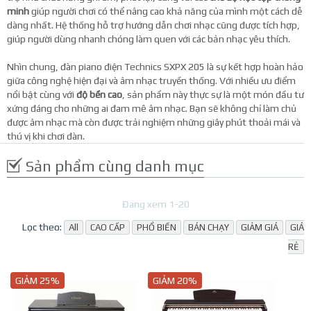
minh
giúp người chơi có thể nâng cao khả năng của mình một cách dễ
dàng nhất. Hệ thống hỗ trợ hướng dẫn chơi nhạc cũng được tích hợp,
giúp người dùng nhanh chóng làm quen với các bản nhạc yêu thích.
Nhìn chung, đàn piano điện Technics SXPX 205 là sự kết hợp hoàn hảo
giữa công nghệ hiện đại và âm nhạc truyền thống. Với nhiều ưu điểm
nổi bật cùng với
độ bền cao
, sản phẩm này thực sự là một món đầu tư
xứng đáng cho những ai đam mê âm nhạc. Bạn sẽ không chỉ làm chủ
được âm nhạc mà còn được trải nghiệm những giây phút thoải mái và
thú vị khi chơi đàn.
Sản phẩm cùng danh mục
Đang xem 1-20
Lọc theo:
All
CAO CẤP
PHỔ BIẾN
BÁN CHẠY
GIẢM GIÁ
GIÁ
RẺ
GIẢM 25%
GIẢM 20%