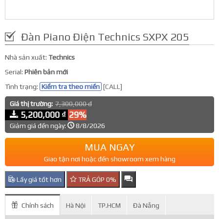
Đàn Piano Điện Technics SXPX 205
Nhà sản xuất:
Technics
Serial:
Phiên bản mới
Tình trạng:
Kiểm tra theo miền
[CALL]
Giá thị trường:
7,300,000 đ
5,200,000 ₫
29%
Giảm giá đến ngày:
8/8/2026
MUA NGAY
Giao tận nơi hoặc đến showroom xem hàng
Lấy giá tốt hơn
TRẢ GÓP 0%
Chính sách
Hà Nội
TP.HCM
Đà Nẵng