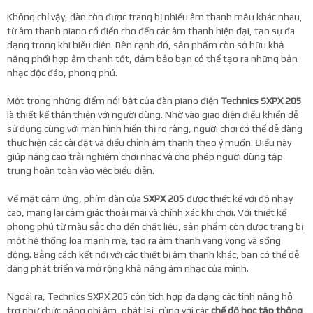
Không chỉ vậy, đàn còn được trang bị nhiều âm thanh mẫu khác nhau,
từ âm thanh piano cổ điển cho đến các âm thanh hiện đại, tạo sự đa
dạng trong khi biểu diễn. Bên cạnh đó, sản phẩm còn sở hữu khả
năng phối hợp âm thanh tốt, đảm bảo bạn có thể tạo ra những bản
nhạc độc đáo, phong phú.
Một trong những điểm nổi bật của đàn piano điện
Technics SXPX 205
là thiết kế thân thiện với người dùng. Nhờ vào giao diện điều khiển dễ
sử dụng cùng với màn hình hiển thị rõ ràng, người chơi có thể dễ dàng
thực hiện các cài đặt và điều chỉnh âm thanh theo ý muốn. Điều này
giúp nâng cao trải nghiệm chơi nhạc và cho phép người dùng tập
trung hoàn toàn vào việc biểu diễn.
Về mặt cảm ứng, phím đàn của
SXPX 205
được thiết kế với độ nhạy
cao, mang lại cảm giác thoải mái và chính xác khi chơi. Với thiết kế
phong phú từ màu sắc cho đến chất liệu, sản phẩm còn được trang bị
một hệ thống loa mạnh mẽ, tạo ra âm thanh vang vọng và sống
động. Bằng cách kết nối với các thiết bị âm thanh khác, bạn có thể dễ
dàng phát triển và mở rộng khả năng âm nhạc của mình.
Ngoài ra, Technics SXPX 205 còn tích hợp đa dạng các tính năng hỗ
trợ như chức năng ghi âm, phát lại, cùng với các
chế độ học tập thông