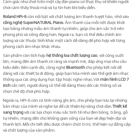
Cảm giác như chơi trên một cây đàn piano cơ thực thụ sẽ khiến người
chơi cảm thấy thoải mái và tự tin hơn khi biểu diễn.
Roland HPi-6
còn nổi bật với chất lượng âm thanh tuyệt hảo, nhờ vào
công nghệ SuperNATURAL Piano
. Âm thanh của mỗi nốt được khởi
tạo bằng những mẫu âm thanh tự nhiên, giúp cho âm sắc trở nên
phong phú và sống động hơn. Ngoài ra, bạn có thể điều chỉnh âm
lượng và các thuộc tính khác một cách dễ dàng để phù hợp với từng
phong cách âm nhạc khác nhau.
Sản phẩm còn tích hợp
hệ thống loa chất lượng cao
, với công suất
lớn, mang đến âm thanh rõ ràng và mạnh mẽ, đáp ứng mọi nhu cầu
biểu diễn. Bên cạnh đó, công nghệ
Bluetooth
cho phép kết nối dễ
dàng với các thiết bị di động, giúp bạn hòa mình vào thế giới âm nhạc
thông qua các ứng dụng học tập hoặc nghe nhạc.Với
màn hình LCD 7
inch
sắc nét, người dùng có thể dễ dàng theo dõi các thông số và
chọn chế độ chơi phù hợp.
Ngoài ra, HPi-6 còn có tính năng ghi âm, cho phép bạn lưu lại những
bản nhạc của mình và nghe lại để cải thiện kỹ năng chơi đàn.
Thiết kế
sang trọng
với các lựa chọn màu sắc tinh tế như đen bóng, trắng, gỗ
tự nhiên, mang đến cho không gian sống của bạn vẻ đẹp hiện đại và
thanh lịch. Mỗi chi tiết đều được chăm chút tỉ mỉ, thể hiện sự đẳng cấp
và chất lượng của sản phẩm.