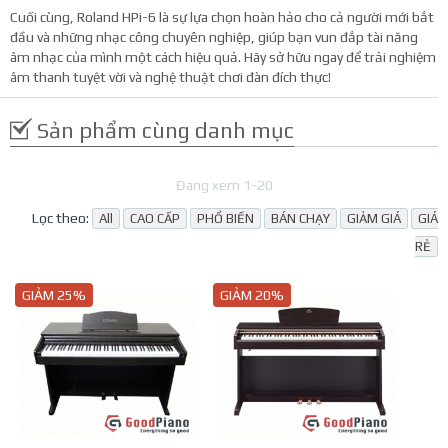
Cuối cùng, Roland HPi-6 là sự lựa chọn hoàn hảo cho cả người mới bắt
đầu và những nhạc công chuyên nghiệp, giúp bạn vun đắp tài năng
âm nhạc của mình một cách hiệu quả. Hãy sở hữu ngay để trải nghiệm
âm thanh tuyệt vời và nghệ thuật chơi đàn đích thực!
Sản phẩm cùng danh mục
Đang xem 1-20
Lọc theo:
All
CAO CẤP
PHỔ BIẾN
BÁN CHẠY
GIẢM GIÁ
GIÁ
RẺ
GIẢM 25%
GIẢM 20%