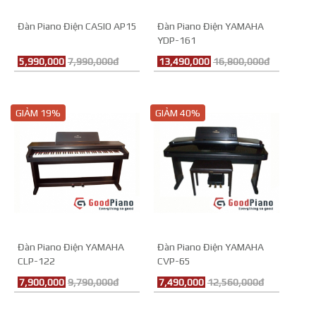
Đàn Piano Điện CASIO AP15
Đàn Piano Điện YAMAHA
YDP-161
5,990,000
7,990,000đ
13,490,000
16,800,000đ
GIẢM 19%
GIẢM 40%
Đàn Piano Điện YAMAHA
Đàn Piano Điện YAMAHA
CLP-122
CVP-65
7,900,000
9,790,000đ
7,490,000
12,560,000đ