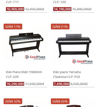
CLP-711
CLP-120
10,900,000
12,450,000đ
14,190,000
15,890,000đ
GIẢM 11%
GIẢM 21%
Đàn Piano Điện YAMAHA
Đàn piano Yamaha
CLP-220
Clavinova CLP-550
10,290,000
11,500,000đ
7,490,000
9,500,000đ
GIẢM 32%
GIẢM 26%