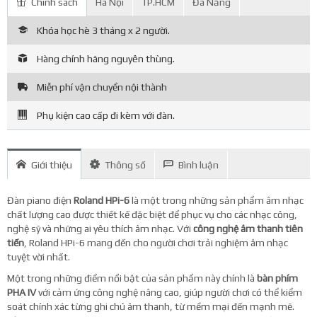
Chính sách
Hà Nội
TP.HCM
Đà Nẵng
Khóa học hè 3 tháng x 2 người.
Hàng chính hãng nguyên thùng.
Miễn phí vận chuyển nội thành
Phụ kiện cao cấp đi kèm với đàn.
Giới thiệu
Thông số
Bình luận
Đàn piano điện
Roland HPi-6
là một trong những sản phẩm âm nhạc
chất lượng cao được thiết kế đặc biệt để phục vụ cho các nhạc công,
nghệ sỹ và những ai yêu thích âm nhạc. Với
công nghệ âm thanh tiên
tiến
, Roland HPi-6 mang đến cho người chơi trải nghiệm âm nhạc
tuyệt vời nhất.
Một trong những điểm nổi bật của sản phẩm này chính là
bàn phím
PHA IV
với cảm ứng công nghệ nâng cao, giúp người chơi có thể kiểm
soát chính xác từng ghi chú âm thanh, từ mềm mại đến mạnh mẽ.