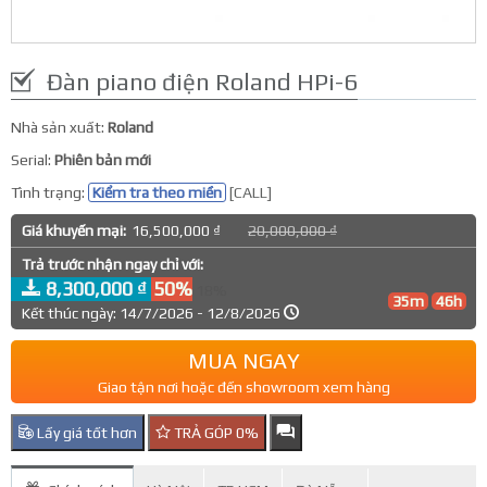
Đàn piano điện Roland HPi-6
Nhà sản xuất:
Roland
Serial:
Phiên bản mới
Tình trạng:
Kiểm tra theo miền
[CALL]
Giá khuyến mại:
16,500,000 ₫
20,000,000 ₫
Trả trước nhận ngay chỉ với:
8,300,000 ₫
50%
18%
35m
46h
Kết thúc ngày: 14/7/2026 - 12/8/2026
MUA NGAY
Giao tận nơi hoặc đến showroom xem hàng
Lấy giá tốt hơn
TRẢ GÓP 0%