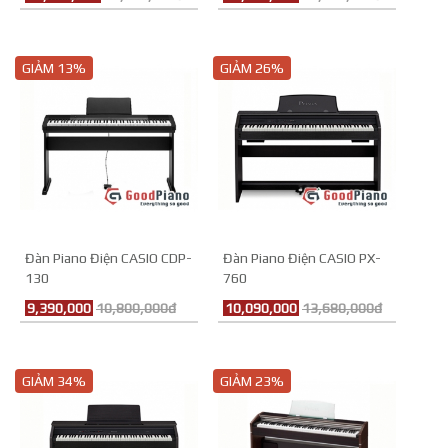
GIẢM 13%
GIẢM 26%
Đàn Piano Điện CASIO CDP-
Đàn Piano Điện CASIO PX-
130
760
9,390,000
10,800,000đ
10,090,000
13,680,000đ
GIẢM 34%
GIẢM 23%