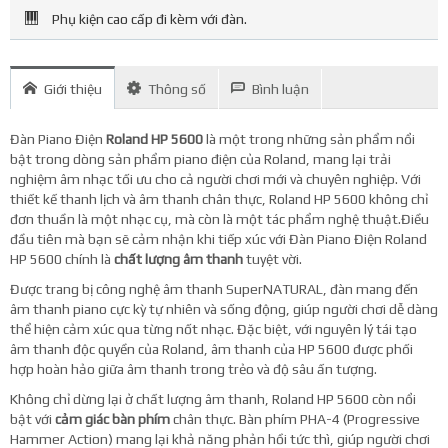
Phụ kiện cao cấp đi kèm với đàn.
Giới thiệu
Thông số
Bình luận
Đàn Piano Điện
Roland HP 5600
là một trong những sản phẩm nổi
bật trong dòng sản phẩm piano điện của Roland, mang lại trải
nghiệm âm nhạc tối ưu cho cả người chơi mới và chuyên nghiệp. Với
thiết kế thanh lịch và âm thanh chân thực, Roland HP 5600 không chỉ
đơn thuần là một nhạc cụ, mà còn là một tác phẩm nghệ thuật.Điều
đầu tiên mà bạn sẽ cảm nhận khi tiếp xúc với Đàn Piano Điện Roland
HP 5600 chính là
chất lượng âm thanh
tuyệt vời.
Được trang bị công nghệ âm thanh SuperNATURAL, đàn mang đến
âm thanh piano cực kỳ tự nhiên và sống động, giúp người chơi dễ dàng
thể hiện cảm xúc qua từng nốt nhạc. Đặc biệt, với nguyên lý tái tạo
âm thanh độc quyền của Roland, âm thanh của HP 5600 được phối
hợp hoàn hảo giữa âm thanh trong trẻo và độ sâu ấn tượng.
Không chỉ dừng lại ở chất lượng âm thanh, Roland HP 5600 còn nổi
bật với
cảm giác bàn phím
chân thực. Bàn phím PHA-4 (Progressive
Hammer Action) mang lại khả năng phản hồi tức thì, giúp người chơi