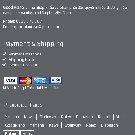
Good Piano
là nhà nhập khẩu và phân phối độc quyền nhiều thương hiệu
đàn piano và nhạc cụ tổng tại Việt Nam.
Phone:
0909.570.507
Email:
goodpiano.vn@gmail.com
Payment & Shipping
Payment Methods
Shipping Guide
Payment Accept
© Vũ Hoàng | Tiến Hải | Minh Đăng
Product Tags
Yamaha
Kawai
Steinway
Rolex
Diapason
Roland
Atlas
GoodPiano
Yamaha
Kawai
Steinway
Rolex
Diapason
Roland
Atlas