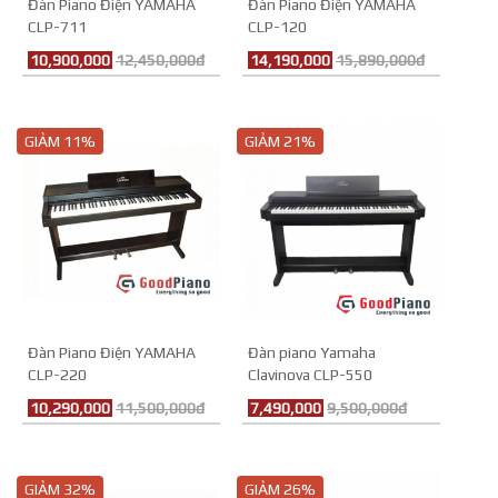
Đàn Piano Điện YAMAHA
Đàn Piano Điện YAMAHA
CLP-711
CLP-120
10,900,000
12,450,000đ
14,190,000
15,890,000đ
GIẢM 11%
GIẢM 21%
Đàn Piano Điện YAMAHA
Đàn piano Yamaha
CLP-220
Clavinova CLP-550
10,290,000
11,500,000đ
7,490,000
9,500,000đ
GIẢM 32%
GIẢM 26%