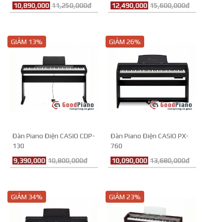
10,890,000
11,250,000đ
12,490,000
15,600,000đ
GIẢM 13%
GIẢM 26%
Đàn Piano Điện CASIO CDP-
Đàn Piano Điện CASIO PX-
130
760
9,390,000
10,800,000đ
10,090,000
13,680,000đ
GIẢM 34%
GIẢM 23%