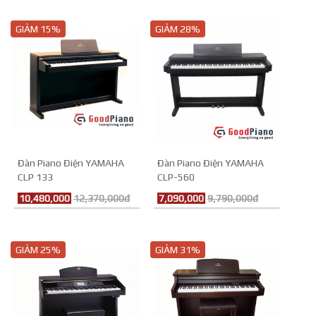
GIẢM 15%
GIẢM 28%
Đàn Piano Điện YAMAHA
Đàn Piano Điện YAMAHA
CLP 133
CLP-560
10,480,000
12,370,000đ
7,090,000
9,790,000đ
GIẢM 25%
GIẢM 31%