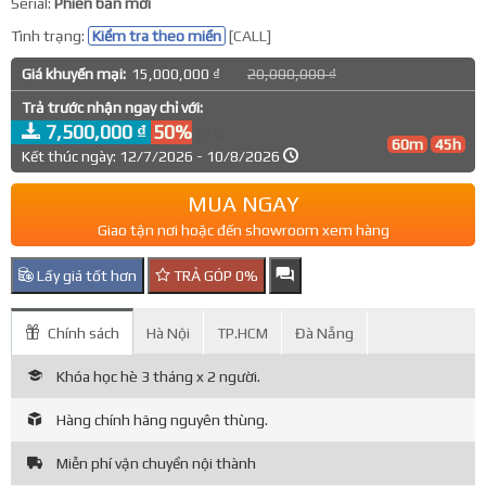
Serial:
Phiên bản mới
Tình trạng:
Kiểm tra theo miền
[CALL]
Giá khuyến mại:
15,000,000 ₫
20,000,000 ₫
Trả trước nhận ngay chỉ với:
7,500,000 ₫
50%
25%
60m
45h
Kết thúc ngày: 12/7/2026 - 10/8/2026
MUA NGAY
Giao tận nơi hoặc đến showroom xem hàng
Lấy giá tốt hơn
TRẢ GÓP 0%
Chính sách
Hà Nội
TP.HCM
Đà Nẵng
Khóa học hè 3 tháng x 2 người.
Hàng chính hãng nguyên thùng.
Miễn phí vận chuyển nội thành