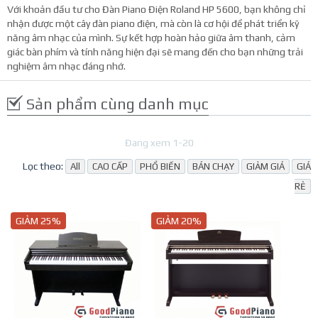
Với khoản đầu tư cho Đàn Piano Điện Roland HP 5600, bạn không chỉ
nhận được một cây đàn piano điện, mà còn là cơ hội để phát triển kỹ
năng âm nhạc của mình. Sự kết hợp hoàn hảo giữa âm thanh, cảm
giác bàn phím và tính năng hiện đại sẽ mang đến cho bạn những trải
nghiệm âm nhạc đáng nhớ.
Sản phẩm cùng danh mục
Đang xem 1-20
Lọc theo:
All
CAO CẤP
PHỔ BIẾN
BÁN CHẠY
GIẢM GIÁ
GIÁ
RẺ
GIẢM 25%
GIẢM 20%