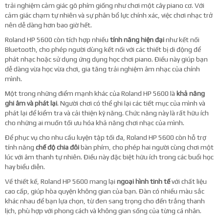
trải nghiệm cảm giác gõ phím giống như chơi một cây piano cơ. Với
cảm giác chạm tự nhiên và sự phân bổ lực chính xác, việc chơi nhạc trở
nên dễ dàng hơn bao giờ hết.
Roland HP 5600 còn tích hợp nhiều
tính năng hiện đại
như kết nối
Bluetooth, cho phép người dùng kết nối với các thiết bị di động để
phát nhạc hoặc sử dụng ứng dụng học chơi piano. Điều này giúp bạn
dễ dàng vừa học vừa chơi, gia tăng trải nghiệm âm nhạc của chính
mình.
Một trong những điểm mạnh khác của Roland HP 5600 là
khả năng
ghi âm và phát lại
. Người chơi có thể ghi lại các tiết mục của mình và
phát lại để kiểm tra và cải thiện kỹ năng. Chức năng này là rất hữu ích
cho những ai muốn tối ưu hóa khả năng chơi nhạc của mình.
Để phục vụ cho nhu cầu luyện tập tối đa, Roland HP 5600 còn hỗ trợ
tính năng
chế độ chia đôi
bàn phím, cho phép hai người cùng chơi một
lúc với âm thanh tự nhiên. Điều này đặc biệt hữu ích trong các buổi học
hay biểu diễn.
Về thiết kế, Roland HP 5600 mang lại
ngoại hình tinh tế
với chất liệu
cao cấp, giúp hòa quyện không gian của bạn. Đàn có nhiều màu sắc
khác nhau để bạn lựa chọn, từ đen sang trọng cho đến trắng thanh
lịch, phù hợp với phong cách và không gian sống của từng cá nhân.