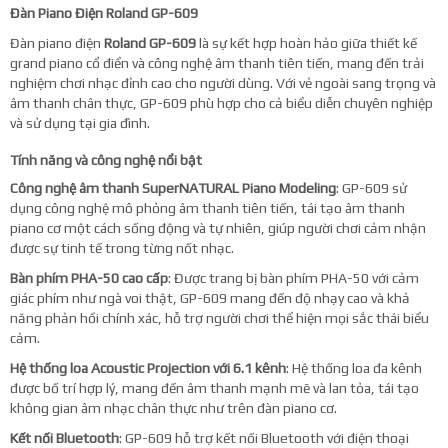
Đàn Piano Điện Roland GP-609
Đàn piano điện
Roland GP-609
là sự kết hợp hoàn hảo giữa thiết kế
grand piano cổ điển và công nghệ âm thanh tiên tiến, mang đến trải
nghiệm chơi nhạc đỉnh cao cho người dùng. Với vẻ ngoài sang trọng và
âm thanh chân thực, GP-609 phù hợp cho cả biểu diễn chuyên nghiệp
và sử dụng tại gia đình.
Tính năng và công nghệ nổi bật
Công nghệ âm thanh SuperNATURAL Piano Modeling
: GP-609 sử
dụng công nghệ mô phỏng âm thanh tiên tiến, tái tạo âm thanh
piano cơ một cách sống động và tự nhiên, giúp người chơi cảm nhận
được sự tinh tế trong từng nốt nhạc.
Bàn phím PHA-50 cao cấp
: Được trang bị bàn phím PHA-50 với cảm
giác phím như ngà voi thật, GP-609 mang đến độ nhạy cao và khả
năng phản hồi chính xác, hỗ trợ người chơi thể hiện mọi sắc thái biểu
cảm.
Hệ thống loa Acoustic Projection với 6.1 kênh
: Hệ thống loa đa kênh
được bố trí hợp lý, mang đến âm thanh mạnh mẽ và lan tỏa, tái tạo
không gian âm nhạc chân thực như trên đàn piano cơ.
Kết nối Bluetooth
: GP-609 hỗ trợ kết nối Bluetooth với điện thoại