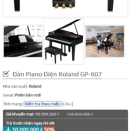
Đàn Piano Điện Roland GP-607
Nhà sản xuất:
Roland
Serial:
Phiên bản mới
Tình trạng:
Kiểm tra theo miền
[CALL]
Giá khuyến mại:
99,999,000 ₫
134,650,000 ₫
Trả trước nhận ngay chỉ với:
50,000,000 ₫
50%
26%