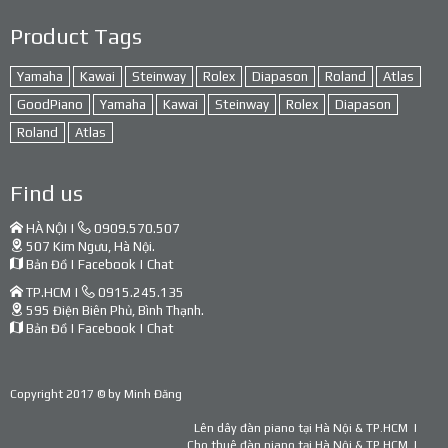
Product Tags
Yamaha
Kawai
Steinway
Rolex
Diapason
Roland
Atlas
GoodPiano
Yamaha
Kawai
Steinway
Rolex
Diapason
Roland
Atlas
Find us
HÀ NỘI |
0909.570.507
507 Kim Ngưu, Hà Nội.
Bản Đồ
|
Facebook
|
Chat
TP.HCM |
0915.245.135
595 Điện Biên Phủ, Bình Thạnh.
Bản Đồ
|
Facebook
|
Chat
Copyright 2017 © by
Minh Đăng
Lên dây đàn piano tại Hà Nội & TP.HCM
Cho thuê đàn piano tại Hà Nội & TP.HCM