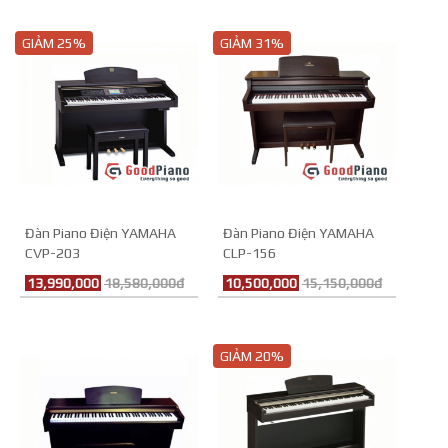
GIẢM 25%
GIẢM 31%
Đàn Piano Điện YAMAHA
Đàn Piano Điện YAMAHA
CVP-203
CLP-156
13,990,000
18,580,000đ
10,500,000
15,150,000đ
GIẢM 20%