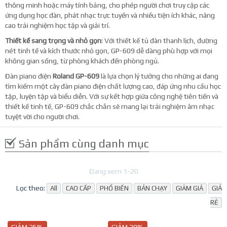
thông minh hoặc máy tính bảng, cho phép người chơi truy cập các
ứng dụng học đàn, phát nhạc trực tuyến và nhiều tiện ích khác, nâng
cao trải nghiệm học tập và giải trí.
Thiết kế sang trọng và nhỏ gọn
: Với thiết kế tủ đàn thanh lịch, đường
nét tinh tế và kích thước nhỏ gọn, GP-609 dễ dàng phù hợp với mọi
không gian sống, từ phòng khách đến phòng ngủ.
Đàn piano điện
Roland GP-609
là lựa chọn lý tưởng cho những ai đang
tìm kiếm một cây đàn piano điện chất lượng cao, đáp ứng nhu cầu học
tập, luyện tập và biểu diễn. Với sự kết hợp giữa công nghệ tiên tiến và
thiết kế tinh tế, GP-609 chắc chắn sẽ mang lại trải nghiệm âm nhạc
tuyệt vời cho người chơi.
Sản phẩm cùng danh mục
Đang xem 1-20
Lọc theo:
All
CAO CẤP
PHỔ BIẾN
BÁN CHẠY
GIẢM GIÁ
GIÁ
RẺ