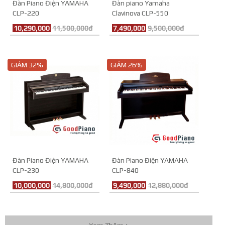
Đàn Piano Điện YAMAHA
Đàn piano Yamaha
CLP-220
Clavinova CLP-550
10,290,000
11,500,000đ
7,490,000
9,500,000đ
GIẢM 32%
GIẢM 26%
Đàn Piano Điện YAMAHA
Đàn Piano Điện YAMAHA
CLP-230
CLP-840
10,000,000
14,800,000đ
9,490,000
12,880,000đ