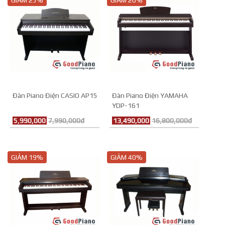
GIẢM 25%
GIẢM 20%
Đàn Piano Điện CASIO AP15
Đàn Piano Điện YAMAHA
YDP-161
5,990,000
7,990,000đ
13,490,000
16,800,000đ
GIẢM 19%
GIẢM 40%