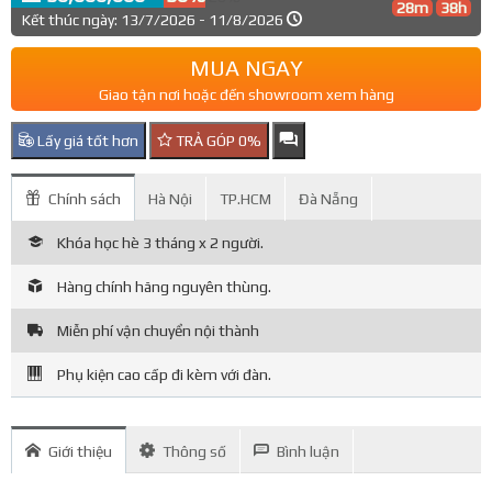
28m
38h
Kết thúc ngày: 13/7/2026 - 11/8/2026
MUA NGAY
Giao tận nơi hoặc đến showroom xem hàng
Lấy giá tốt hơn
TRẢ GÓP 0%
Chính sách
Hà Nội
TP.HCM
Đà Nẵng
Khóa học hè 3 tháng x 2 người.
Hàng chính hãng nguyên thùng.
Miễn phí vận chuyển nội thành
Phụ kiện cao cấp đi kèm với đàn.
Giới thiệu
Thông số
Bình luận