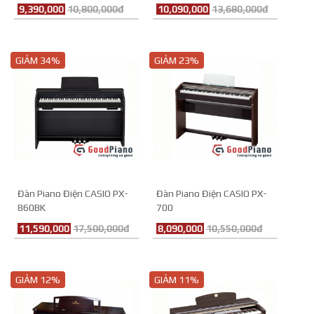
9,390,000
10,800,000đ
10,090,000
13,680,000đ
GIẢM 34%
GIẢM 23%
Đàn Piano Điện CASIO PX-
Đàn Piano Điện CASIO PX-
860BK
700
11,590,000
17,500,000đ
8,090,000
10,550,000đ
GIẢM 12%
GIẢM 11%