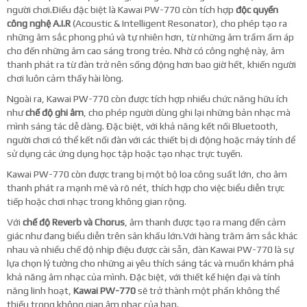
người chơi.Điều đặc biệt là Kawai PW-770 còn tích hợp
độc quyền
công nghệ A.I.R
(Acoustic & Intelligent Resonator), cho phép tạo ra
những âm sắc phong phú và tự nhiên hơn, từ những âm trầm ấm áp
cho đến những âm cao sáng trong trẻo. Nhờ có công nghệ này, âm
thanh phát ra từ đàn trở nên sống động hơn bao giờ hết, khiến người
chơi luôn cảm thấy hài lòng.
Ngoài ra, Kawai PW-770 còn được tích hợp nhiều chức năng hữu ích
như
chế độ ghi âm
, cho phép người dùng ghi lại những bản nhạc mà
mình sáng tác dễ dàng. Đặc biệt, với khả năng kết nối Bluetooth,
người chơi có thể kết nối đàn với các thiết bị di động hoặc máy tính để
sử dụng các ứng dụng học tập hoặc tạo nhạc trực tuyến.
Kawai PW-770 còn được trang bị một bộ loa công suất lớn, cho âm
thanh phát ra mạnh mẽ và rõ nét, thích hợp cho việc biểu diễn trực
tiếp hoặc chơi nhạc trong không gian rộng.
Với
chế độ Reverb và Chorus
, âm thanh được tạo ra mang đến cảm
giác như đang biểu diễn trên sân khấu lớn.Với hàng trăm âm sắc khác
nhau và nhiều chế độ nhịp điệu được cài sẵn, đàn Kawai PW-770 là sự
lựa chọn lý tưởng cho những ai yêu thích sáng tác và muốn khám phá
khả năng âm nhạc của mình. Đặc biệt, với thiết kế hiện đại và tính
năng linh hoạt,
Kawai PW-770
sẽ trở thành một phần không thể
thiếu trong không gian âm nhạc của bạn.