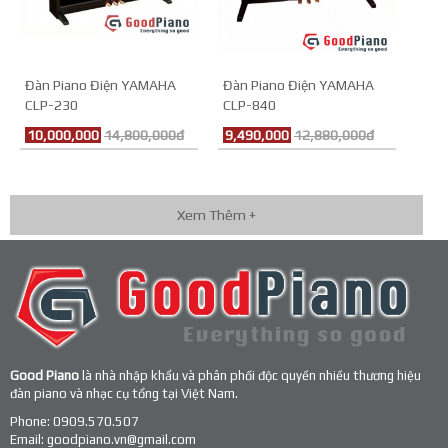
Đàn Piano Điện YAMAHA
Đàn Piano Điện YAMAHA
CLP-230
CLP-840
10,000,000
14,800,000đ
9,490,000
12,880,000đ
Xem Thêm +
Good Piano
là nhà nhập khẩu và phân phối độc quyền nhiều thương hiệu
đàn piano và nhạc cụ tổng tại Việt Nam.
Phone:
0909.570.507
Email:
goodpiano.vn@gmail.com