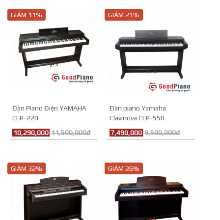
GIẢM 11%
GIẢM 21%
Đàn Piano Điện YAMAHA
Đàn piano Yamaha
CLP-220
Clavinova CLP-550
10,290,000
11,500,000đ
7,490,000
9,500,000đ
GIẢM 32%
GIẢM 26%