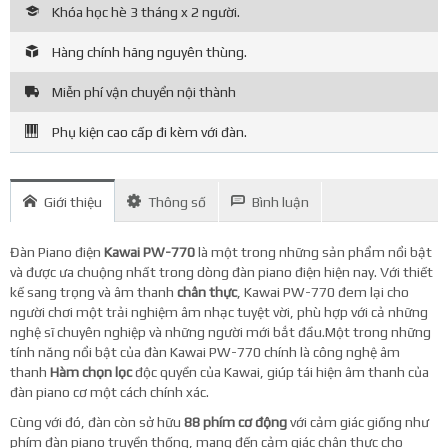
Khóa học hè 3 tháng x 2 người.
Hàng chính hãng nguyên thùng.
Miễn phí vận chuyển nội thành
Phụ kiện cao cấp đi kèm với đàn.
Giới thiệu
Thông số
Bình luận
Đàn Piano điện
Kawai PW-770
là một trong những sản phẩm nổi bật
và được ưa chuộng nhất trong dòng đàn piano điện hiện nay. Với thiết
kế sang trọng và âm thanh
chân thực
, Kawai PW-770 đem lại cho
người chơi một trải nghiệm âm nhạc tuyệt vời, phù hợp với cả những
nghệ sĩ chuyên nghiệp và những người mới bắt đầu.Một trong những
tính năng nổi bật của đàn Kawai PW-770 chính là công nghệ âm
thanh
Hàm chọn lọc
độc quyền của Kawai, giúp tái hiện âm thanh của
đàn piano cơ một cách chính xác.
Cùng với đó, đàn còn sở hữu
88 phím cơ động
với cảm giác giống như
phím đàn piano truyền thống, mang đến cảm giác chân thực cho