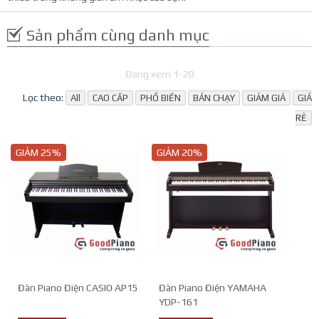
T
Sản phẩm cùng danh mục
L
Â
Đang xem 1-20
P
Lọc theo:
All
CAO CẤP
PHỔ BIẾN
BÁN CHẠY
GIẢM GIÁ
GIÁ
C
RẺ
C
GIẢM 25%
GIẢM 20%
C
C
C
C
K
C
P
Đàn Piano Điện CASIO AP15
Đàn Piano Điện YAMAHA
YDP-161
T