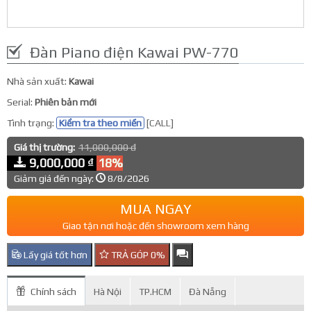
Đàn Piano điện Kawai PW-770
Nhà sản xuất:
Kawai
Serial:
Phiên bản mới
Tình trạng:
Kiểm tra theo miền
[CALL]
Giá thị trường:
11,000,000 đ
9,000,000 ₫
18%
Giảm giá đến ngày:
8/8/2026
MUA NGAY
Giao tận nơi hoặc đến showroom xem hàng
Lấy giá tốt hơn
TRẢ GÓP 0%
Chính sách
Hà Nội
TP.HCM
Đà Nẵng