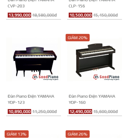
CVP-203
CLP-156
13,990,000
18,580,000đ
10,500,000
15,150,000đ
GIẢM 20%
Đàn Piano Điện YAMAHA
Đàn Piano Điện YAMAHA
YDP-123
YDP-160
10,890,000
11,250,000đ
12,490,000
15,600,000đ
GIẢM 13%
GIẢM 26%