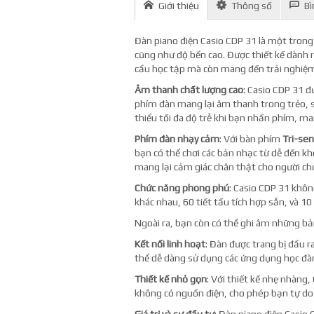
Giới thiệu
Thông số
Bì
Đàn piano điện Casio CDP 31 là một trong
cũng như độ bền cao. Được thiết kế dành
cầu học tập mà còn mang đến trải nghiệm 
Âm thanh chất lượng cao
: Casio CDP 31 
phím đàn mang lại âm thanh trong trẻo, 
thiểu tối đa độ trễ khi bạn nhấn phím, ma
Phím đàn nhạy cảm
: Với bàn phím
Tri-sen
bạn có thể chơi các bản nhạc từ dễ đến k
mang lại cảm giác chân thật cho người chơ
Chức năng phong phú
: Casio CDP 31 khôn
khác nhau, 60 tiết tấu tích hợp sẵn, và 10
Ngoài ra, bạn còn có thể ghi âm những bản
Kết nối linh hoạt
: Đàn được trang bị đầu r
thể dễ dàng sử dụng các ứng dụng học đàn 
Thiết kế nhỏ gọn
: Với thiết kế nhẹ nhàng
không có nguồn điện, cho phép bạn tự do c