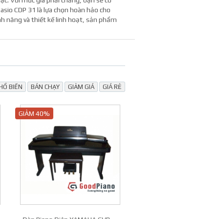
c. Với mức giá phải chăng, bạn sẽ có
asio CDP 31 là lựa chọn hoàn hảo cho
h năng và thiết kế linh hoạt, sản phẩm
Tên sản phẩm
Model
Công nghệ âm thanh
HỔ BIẾN
BÁN CHẠY
GIẢM GIÁ
GIÁ RẺ
Bàn phím
Số âm thanh
GIẢM 40%
Số tiết tấu
Màn hình hiển thị
Kết nối USB
Cổng đầu ra âm thanh
Tính năng ghi âm
Pin
Trọng lượng