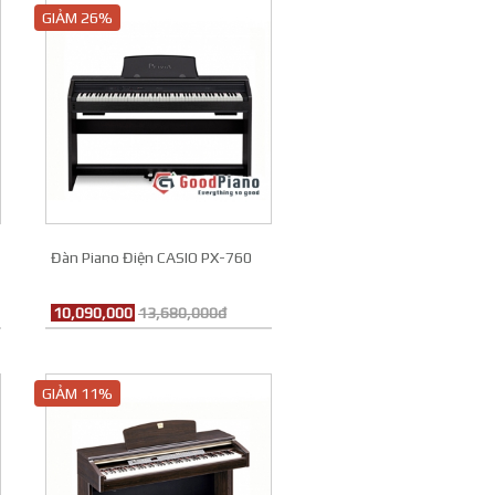
GIẢM 26%
Đàn Piano Điện CASIO PX-760
10,090,000
13,680,000đ
GIẢM 11%