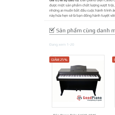
Giá trị và sự đầu tư
: Đàn piano điện Casio
được một sản phẩm chất lượng vượt trội, 
những ai muốn bắt đầu cuộc hành trình â
này hứa hẹn sẽ là bạn đồng hành tuyệt vờ
Sản phẩm cùng danh 
Đang xem 1-20
GIẢM 25%