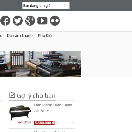
c
Dàn âm thanh
Phụ Kiện
Gợi ý cho bạn
Đàn Piano Điện Casio
AP-50 Y
5,580,000 đ
6,090,000 đ