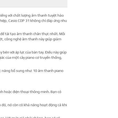
tiếng với chất lượng âm thanh tuyệt hảo
hiệp, Casio CDP 31 không chỉ đáp ứng nhu
 để tái tạo âm thanh chân thực nhất. Mỗi
ệt, công nghệ âm thanh này giúp giảm
 bén với áp lực của bàn tay. Điều này giúp
iác của một cây piano cơ truyền thống,
hức năng bổ sung như: 10 âm thanh piano
ính hoặc điện thoại thông minh. Bạn có
o đó, nó còn có khả năng hoạt động cả khi