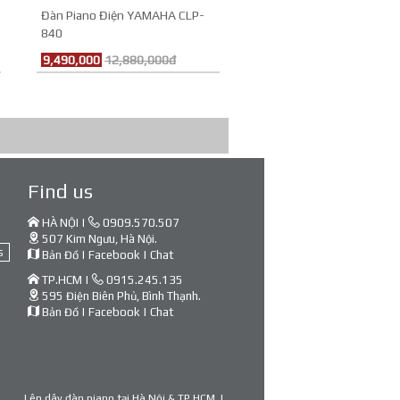
Đàn Piano Điện YAMAHA CLP-
840
9,490,000
12,880,000đ
Find us
HÀ NỘI |
0909.570.507
507 Kim Ngưu, Hà Nội.
s
Bản Đồ
|
Facebook
|
Chat
TP.HCM |
0915.245.135
595 Điện Biên Phủ, Bình Thạnh.
Bản Đồ
|
Facebook
|
Chat
Lên dây đàn piano tại Hà Nội & TP.HCM