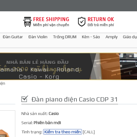
Đàn Guitar
Đàn Violin
Trống DRUM
Kèn - Sáo
Amply
Giáo dụ
iện
Đàn piano điện Casio CDP 31
Nhà sản xuất:
Casio
Serial:
Phiên bản mới
Tình trạng:
Kiểm tra theo miền
[CALL]