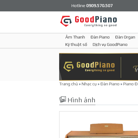
Hotline
0909.570.507
Âm Thanh
Đàn Piano
Đàn Organ
Kỹ thuật số
Dịch vụ GoodPiano
Trang chủ
»
Nhạc cụ
»
Đàn Piano
»
Piano Đ
Hình ảnh