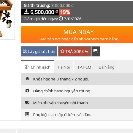
Giá thị trường:
8,000,000 đ
6,500,000 ₫
19%
Giảm giá đến ngày:
7/8/2026
MUA NGAY
Giao tận nơi hoặc đến showroom xem hàng
Lấy giá tốt hơn
TRẢ GÓP 0%
Chính sách
Hà Nội
TP.HCM
Đà Nẵng
Khóa học hè 3 tháng x 2 người.
Hàng chính hãng nguyên thùng.
Miễn phí vận chuyển nội thành
Phụ kiện cao cấp đi kèm với đàn.