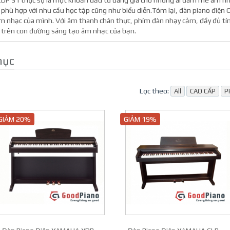
 CDP 31 thực sự là một khoản đầu tư đáng giá cho những ai đam mê âm nhạ
phù hợp với nhu cầu học tập cũng như biểu diễn.Tóm lại, đàn piano điện C
m nhạc của mình. Với âm thanh chân thực, phím đàn nhạy cảm, đầy đủ tín
i trên con đường sáng tạo âm nhạc của bạn.
mục
Lọc theo:
All
CAO CẤP
P
GIẢM 20%
GIẢM 19%