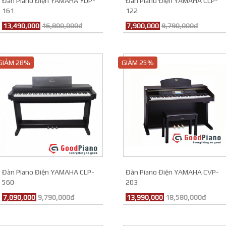
Đàn Piano Điện YAMAHA YDP-
Đàn Piano Điện YAMAHA CLP-
161
122
13,490,000
16,800,000đ
7,900,000
9,790,000đ
GIẢM 28%
GIẢM 25%
Đàn Piano Điện YAMAHA CLP-
Đàn Piano Điện YAMAHA CVP-
560
203
7,090,000
9,790,000đ
13,990,000
18,580,000đ