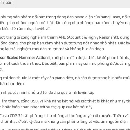
nh luận
 những sản phẩm nổi bật trong dòng đàn piano điện của hãng Casio, nổi 
 riêng cho những người mới bắt đầu cũng như những nhạc công chuyên ng
biểu diễn âm nhạc tuyệt vời.
được trang bị công nghệ âm thanh AHL (Acoustic & Highly Resonant), dùng
sống động, cho phép bạn cảm nhận được từng nốt nhạc nhỏ nhất. Đặc bi
ng lại trải nghiệm chơi đàn mượt mà và không bị gián đoạn.
sor Scaled Hammer Action II
, mỗi phím đàn được thiết kế để phản hồi nhạy
hó một cách thuần thục. Đặc biệt, bàn phím này còn mô phỏng được cảm g
i.
g chỉ đơn thuần là một cây đàn piano điện, nó còn được trang bị nhiều c
 bài nhạc đệm.
 nhạc của mình, hỗ trợ tối đa cho quá trình luyện tập.
a âm thanh, cổng USB, và khả năng kết nối với các thiết bị khác như máy t
hoặc biên soạn nhạc với sự trợ giúp của kết nối này.
, Casio CDP 31 rất phù hợp cho những ai thường xuyên di chuyển. Thêm và
hơi nhạc ở bất kỳ đâu mà không cần phải lo lắng về việc tìm nguồn điện.