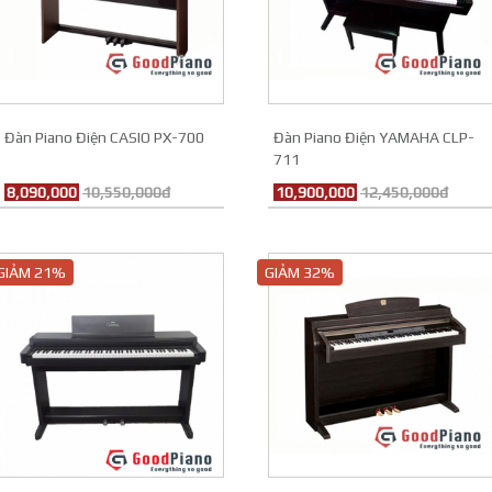
Đàn Piano Điện CASIO PX-700
Đàn Piano Điện YAMAHA CLP-
711
8,090,000
10,550,000đ
10,900,000
12,450,000đ
GIẢM 21%
GIẢM 32%