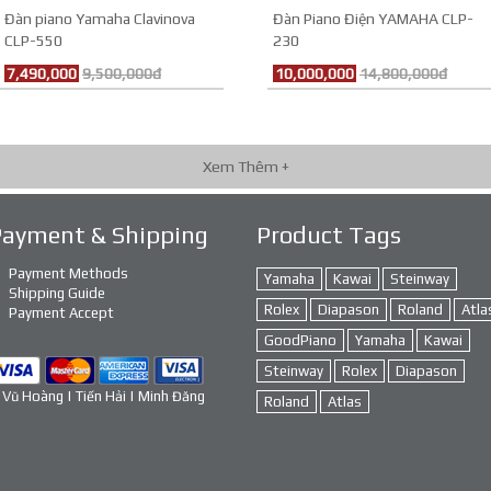
Đàn piano Yamaha Clavinova
Đàn Piano Điện YAMAHA CLP-
CLP-550
230
7,490,000
9,500,000đ
10,000,000
14,800,000đ
Xem Thêm +
Payment & Shipping
Product Tags
Payment Methods
Yamaha
Kawai
Steinway
Shipping Guide
Rolex
Diapason
Roland
Atla
Payment Accept
GoodPiano
Yamaha
Kawai
Steinway
Rolex
Diapason
 Vũ Hoàng | Tiến Hải | Minh Đăng
Roland
Atlas