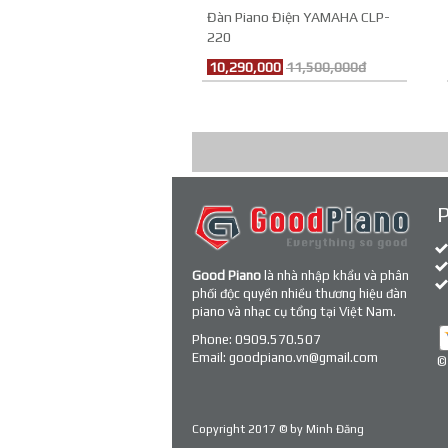
Đàn Piano Điện YAMAHA CLP-
220
10,290,000
11,500,000đ
Good Piano
là nhà nhập khẩu và phân
phối độc quyền nhiều thương hiệu đàn
piano và nhạc cụ tổng tại Việt Nam.
Phone:
0909.570.507
Email:
goodpiano.vn@gmail.com
©
Copyright 2017 © by
Minh Đăng