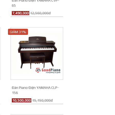
Đàn Piano Điện YAMAHA CVP-
Kích thước
65
Công suất tiêu thụ điện
7,490,000
12,560,000đ
Màu sắc
Loa tích hợp
GIẢM 31%
Chế độ âm nhạc
Phụ kiện đi kèm
Bảo hành
Xuất xứ
Đàn Piano Điện YAMAHA CLP-
156
10,500,000
15,150,000đ