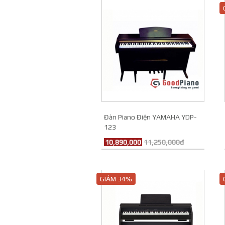
Đàn Piano Điện YAMAHA YDP-
123
10,890,000
11,250,000đ
GIẢM 34%