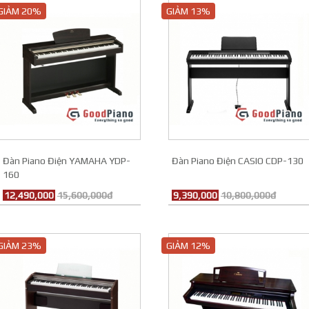
GIẢM 20%
GIẢM 13%
Đàn Piano Điện YAMAHA YDP-
Đàn Piano Điện CASIO CDP-130
160
12,490,000
15,600,000đ
9,390,000
10,800,000đ
GIẢM 23%
GIẢM 12%