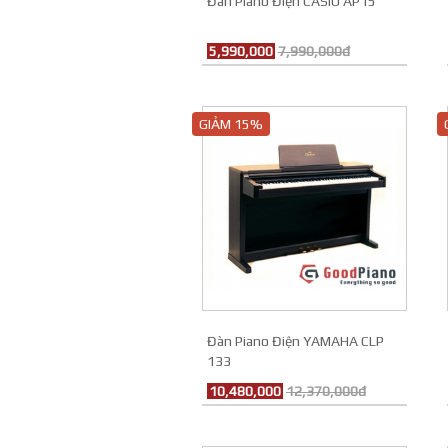
Đàn Piano Điện CASIO AP15
5,990,000
7,990,000đ
GIẢM 15%
Đàn Piano Điện YAMAHA CLP
133
10,480,000
12,370,000đ