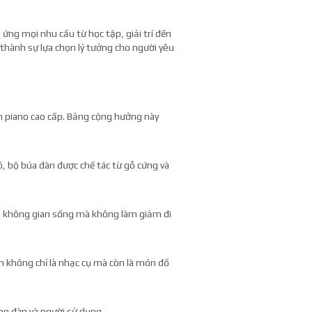
 ứng mọi nhu cầu từ học tập, giải trí đến
 thành sự lựa chọn lý tưởng cho người yêu
n piano cao cấp. Bảng cộng hưởng này
, bộ búa đàn được chế tác từ gỗ cứng và
ều không gian sống mà không làm giảm đi
n không chỉ là nhạc cụ mà còn là món đồ
ho đàn và người sử dụng.