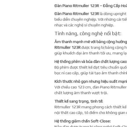
Đàn Piano Ritmuller 123R – Đẳng Cấp Ho
Đàn Piano Ritmuller 123R
là dòng upright 
biểu diễn chuyên nghiệp. Với những cải ti
nhạc và các nghệ sĩ chuyên nghiệp.
Tính năng, công nghệ nổi bật:
Âm thanh mạnh mẽ với bảng cộng hưởng 
Ritmuller 123R
được trang bị bảng cộng h
giúp khuếch đại âm thanh tối ưu, mang lạ
Hệ thống phím và búa đàn chất lượng cao:
Bộ phím được thiết kế đạt tiêu chuẩn quố
bọc nỉ cao cấp, giúp tái tạo âm thanh chín
Kích thước nhỏ gọn nhưng hiệu suất mạn
Với chiều cao 123 cm, đàn Piano Ritmulle
chất lượng âm thanh vượt trội.
Thiết kế sang trọng, tinh tế:
Ritmuller 123R mang phong cách thiết kế 
nội thất cao cấp, tô điểm cho không gian 
Hệ thống giảm chấn Soft-Close:
Nắp đàn được trang bị công nghệ Soft-Clo