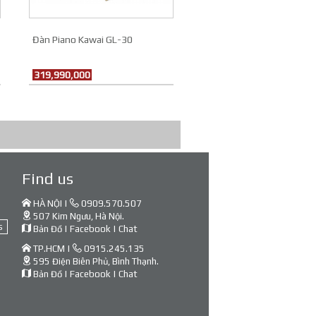
Đàn Piano Kawai GL-30
319,990,000
Find us
HÀ NỘI |
0909.570.507
507 Kim Ngưu, Hà Nội.
s
Bản Đồ
|
Facebook
|
Chat
TP.HCM |
0915.245.135
595 Điện Biên Phủ, Bình Thạnh.
Bản Đồ
|
Facebook
|
Chat