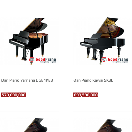
Đàn Piano Yamaha DGB1KE3
Đàn Piano Kawai SK3L
570,090,000
893,590,000