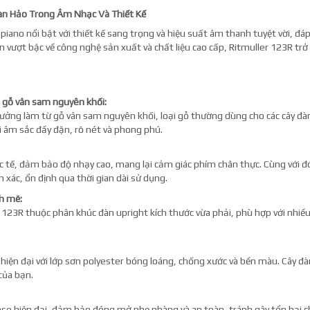
àn Hảo Trong Âm Nhạc Và Thiết Kế
piano nổi bật với thiết kế sang trọng và hiệu suất âm thanh tuyệt vời, đáp
ến vượt bậc về công nghệ sản xuất và chất liệu cao cấp, Ritmuller 123R trở
gỗ vân sam nguyên khối:
ưởng làm từ gỗ vân sam nguyên khối, loại gỗ thường dùng cho các cây đà
i âm sắc đầy đặn, rõ nét và phong phú.
c tế, đảm bảo độ nhạy cao, mang lại cảm giác phím chân thực. Cùng với đó
h xác, ổn định qua thời gian dài sử dụng.
h mẽ:
r 123R thuộc phân khúc đàn upright kích thước vừa phải, phù hợp với nhi
hiện đại với lớp sơn polyester bóng loáng, chống xước và bền màu. Cây đà
của bạn.
se hiện đại, đảm bảo đóng mở nhẹ nhàng và an toàn, tránh gây tổn hại c