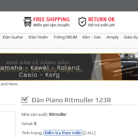
Đàn Guitar
Đàn Violin
Trống DRUM
Kèn - Sáo
Amply
Giáo dụ
Brand New
Đàn Piano Ritmuller 123R
Nhà sản xuất:
Ritmuller
Serial:
0
Tình trạng:
Kiểm tra theo miền
[CALL]