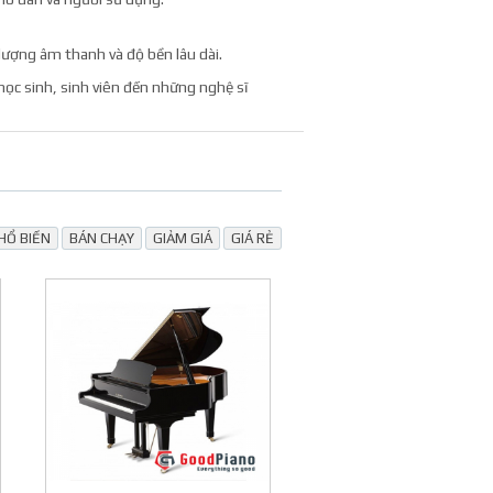
ượng âm thanh và độ bền lâu dài.
học sinh, sinh viên đến những nghệ sĩ
Thông số
Kích thước (C x R x S)
HỔ BIẾN
BÁN CHẠY
GIẢM GIÁ
GIÁ RẺ
Trọng lượng
Bảng cộng hưởng
Hệ thống giảm chấn
Lớp phủ
Xuất xứ