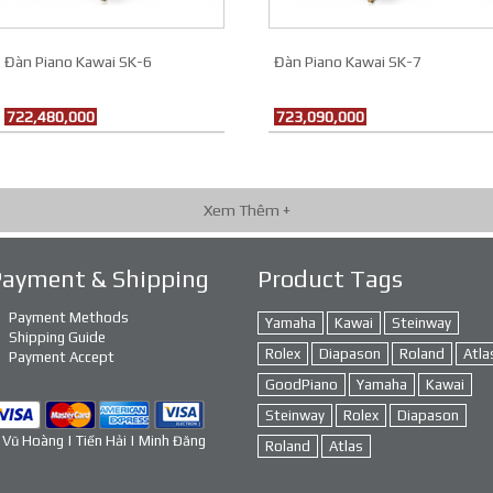
Đàn Piano Kawai SK-6
Đàn Piano Kawai SK-7
722,480,000
723,090,000
Xem Thêm +
Payment & Shipping
Product Tags
Payment Methods
Yamaha
Kawai
Steinway
Shipping Guide
Rolex
Diapason
Roland
Atla
Payment Accept
GoodPiano
Yamaha
Kawai
Steinway
Rolex
Diapason
 Vũ Hoàng | Tiến Hải | Minh Đăng
Roland
Atlas