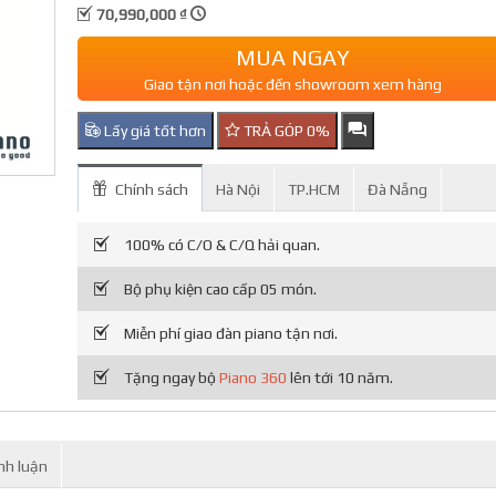
70,990,000 ₫
MUA NGAY
Giao tận nơi hoặc đến showroom xem hàng
Lấy giá tốt hơn
TRẢ GÓP 0%
Chính sách
Hà Nội
TP.HCM
Đà Nẵng
100% có C/O & C/Q hải quan.
Bộ phụ kiện cao cấp 05 món.
Miễn phí giao đàn piano tận nơi.
Tặng ngay bộ
Piano 360
lên tới 10 năm.
nh luận