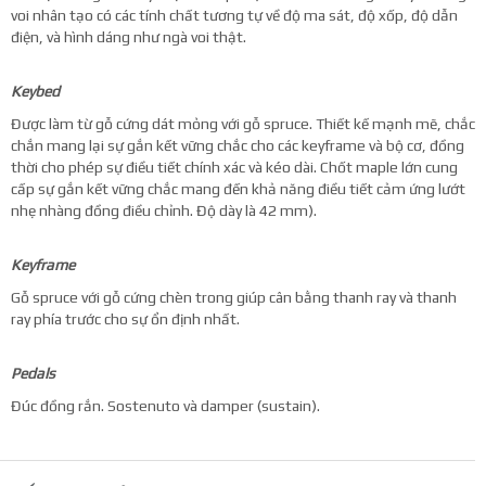
voi nhân tạo có các tính chất tương tự về độ ma sát, độ xốp, độ dẫn
điện, và hình dáng như ngà voi thật.
Keybed
Được làm từ gỗ cứng dát mỏng với gỗ spruce. Thiết kế mạnh mẽ, chắc
chắn mang lại sự gắn kết vững chắc cho các keyframe và bộ cơ, đồng
thời cho phép sự điều tiết chính xác và kéo dài. Chốt maple lớn cung
cấp sự gắn kết vững chắc mang đến khả năng điều tiết cảm ứng lướt
nhẹ nhàng đồng điều chỉnh. Độ dày là 42 mm).
Keyframe
Gỗ spruce với gỗ cứng chèn trong giúp cân bằng thanh ray và thanh
ray phía trước cho sự ổn định nhất.
Pedals
Đúc đồng rắn. Sostenuto và damper (sustain).