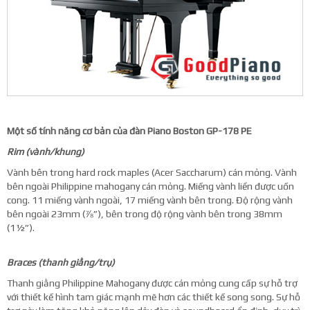
Một số tính năng cơ bản của đàn Piano Boston GP-178 PE
Rim (vành/khung)
Vành bên trong hard rock maples (Acer Saccharum) cán mỏng. Vành
bên ngoài Philippine mahogany cán mỏng. Miếng vành liền được uốn
cong. 11 miếng vành ngoài, 17 miếng vành bên trong. Độ rộng vành
bên ngoài 23mm (⅞”), bên trong độ rộng vành bên trong 38mm
(1½”).
Braces (thanh giằng/trụ)
Thanh giằng Philippine Mahogany được cán mỏng cung cấp sự hỗ trợ
với thiết kế hình tam giác mạnh mẽ hơn các thiết kế song song. Sự hỗ