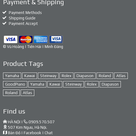
Payment & Shipping
Payment Methods
Shipping Guide
Payment Accept
© Vũ Hoàng | Tiến Hải | Minh Đăng
Product Tags
Yamaha
Kawai
Steinway
Rolex
Diapason
Roland
Atlas
GoodPiano
Yamaha
Kawai
Steinway
Rolex
Diapason
Roland
Atlas
Find us
HÀ NỘI |
0909.570.507
507 Kim Ngưu, Hà Nội.
Bản Đồ
|
Facebook
|
Chat