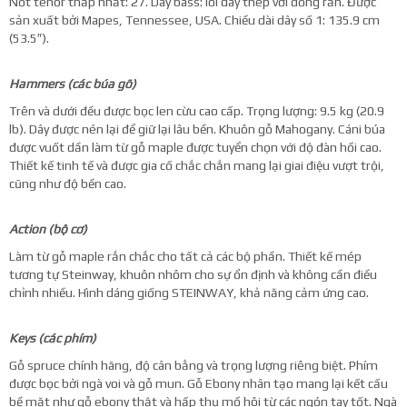
Nốt tenor thấp nhất: 27. Dây bass: lõi dây thép với đồng rắn. Được
sản xuất bởi Mapes, Tennessee, USA. Chiều dài dây số 1: 135.9 cm
(53.5″).
Hammers (các búa gõ)
Trên và dưới đều được bọc len cừu cao cấp. Trọng lượng: 9.5 kg (20.9
lb). Dây được nén lại để giữ lại lâu bền. Khuôn gỗ Mahogany. Cáni búa
được vuốt dần làm từ gỗ maple được tuyển chọn với độ đàn hồi cao.
Thiết kế tinh tế và được gia cố chắc chắn mang lại giai điệu vượt trội,
cũng như độ bền cao.
Action (bộ cơ)
Làm từ gỗ maple rắn chắc cho tất cả các bộ phần. Thiết kế mép
tương tự Steinway, khuôn nhôm cho sự ổn định và không cần điều
chỉnh nhiều. Hình dáng giống STEINWAY, khả năng cảm ứng cao.
Keys (các phím)
Gỗ spruce chính hãng, độ cân bằng và trọng lượng riêng biệt. Phím
được bọc bởi ngà voi và gỗ mun. Gỗ Ebony nhân tạo mang lại kết cấu
bề mặt như gỗ ebony thật và hấp thụ mồ hôi từ các ngón tay tốt. Ngà