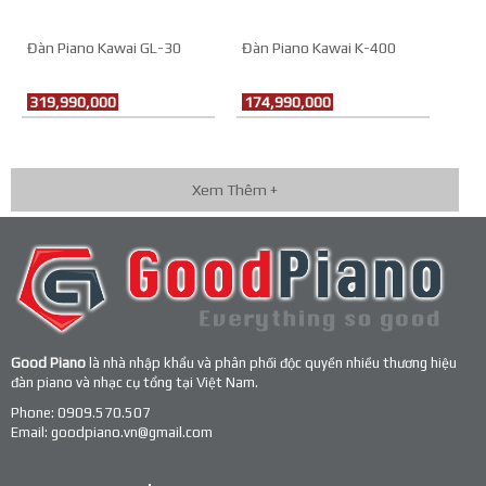
Đàn Piano Kawai GL-30
Đàn Piano Kawai K-400
319,990,000
174,990,000
Xem Thêm +
Good Piano
là nhà nhập khẩu và phân phối độc quyền nhiều thương hiệu
đàn piano và nhạc cụ tổng tại Việt Nam.
Phone:
0909.570.507
Email:
goodpiano.vn@gmail.com