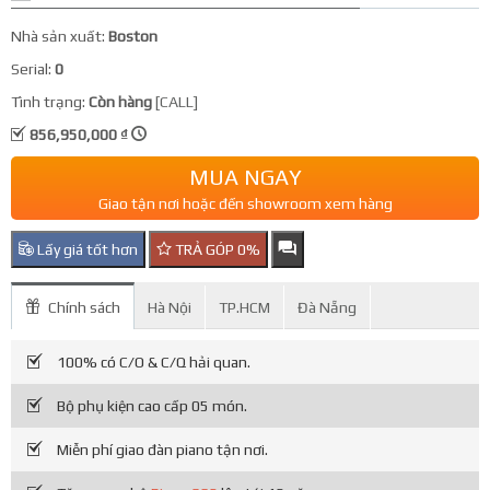
Nhà sản xuất:
Boston
Serial:
0
Tình trạng:
Còn hàng
[CALL]
856,950,000 ₫
MUA NGAY
Giao tận nơi hoặc đến showroom xem hàng
Lấy giá tốt hơn
TRẢ GÓP 0%
Chính sách
Hà Nội
TP.HCM
Đà Nẵng
100% có C/O & C/Q hải quan.
Bộ phụ kiện cao cấp 05 món.
Miễn phí giao đàn piano tận nơi.