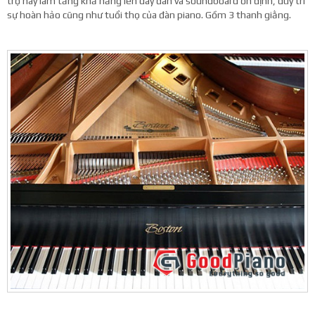
trợ này làm tăng khả năng lên dây đàn và soundboard ổn định, duy trì
sự hoàn hảo cũng như tuổi thọ của đàn piano. Gồm 3 thanh giằng.