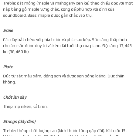
Treble: dát mỏng (maple và mahogany xen kẽ) theo chiều dọc với một
nắp bằng gỗ maple vững chắc, cong để phù hợp với đỉnh của
soundboard. Bass: maple được gắn chắc vào trụ.
Scale
Các dây bắt chéo: với phía trước và phía sau kép. Sức căng thấp hơn
cho âm sắc được duy trì và kéo dài tuổi thọ của piano. Độ căng 17,445
kg (38,460 lb)
Plate
Đúc từ sắt màu xám, đồng sơn và được sơn bóng loáng. Đúc chân
không.
Chốt lên dây
Thép mạ niken, cắt ren.
Strings (dây đàn)
Treble: théop chất lượng cao (kích thước tăng gấp đôi). Kích cỡ: 15.