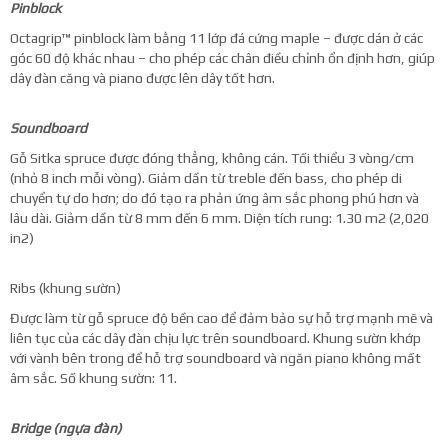
Pinblock
Octagrip™ pinblock làm bằng 11 lớp đá cứng maple – được dán ở các
góc 60 độ khác nhau – cho phép các chân điều chỉnh ổn định hơn, giúp
dây đàn căng và piano được lên dây tốt hơn.
Soundboard
Gỗ Sitka spruce được đóng thẳng, không cán. Tối thiểu 3 vòng/cm
(nhỏ 8 inch mỗi vòng). Giảm dần từ treble đến bass, cho phép di
chuyển tự do hơn; do đó tạo ra phản ứng âm sắc phong phú hơn và
lâu dài. Giảm dần từ 8 mm đến 6 mm. Diện tích rung: 1.30 m2 (2,020
in2)
Ribs (khung sườn)
Được làm từ gỗ spruce độ bền cao để đảm bảo sự hỗ trợ mạnh mẽ và
liên tục của các dây đàn chịu lực trên soundboard. Khung sườn khớp
với vành bên trong để hỗ trợ soundboard và ngăn piano không mất
âm sắc. Số khung sườn: 11.
Bridge (ngựa đàn)