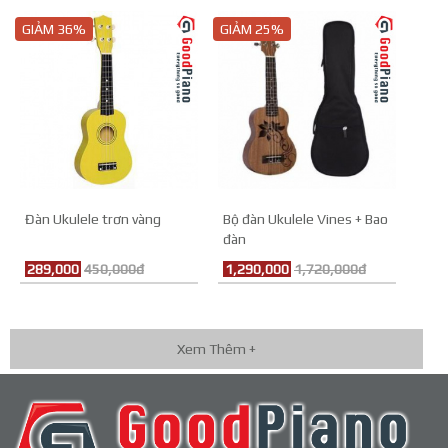
GIẢM 36%
GIẢM 25%
Đàn Ukulele trơn vàng
Bộ đàn Ukulele Vines + Bao
đàn
289,000
450,000đ
1,290,000
1,720,000đ
Xem Thêm +