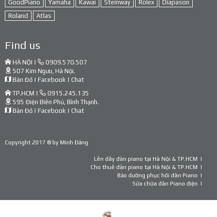
GoodPiano
Yamaha
Kawai
Steinway
Rolex
Diapason
Roland
Atlas
Find us
HÀ NỘI |
0909.570.507
507 Kim Ngưu, Hà Nội.
Bản Đồ
|
Facebook
|
Chat
TP.HCM |
0915.245.135
595 Điện Biên Phủ, Bình Thạnh.
Bản Đồ
|
Facebook
|
Chat
Copyright 2017 © by
Minh Đăng
Lên dây đàn piano tại Hà Nội & TP.HCM
Cho thuê đàn piano tại Hà Nội & TP.HCM
Bảo dưỡng phục hồi đàn Piano
Sửa chữa đàn Piano điện