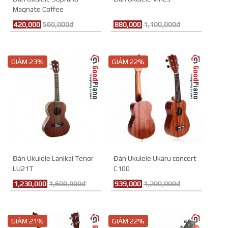
Magnate Coffee
420,000
560,000đ
880,000
1,100,000đ
GIẢM 23%
GIẢM 22%
Đàn Ukulele Lanikai Tenor
Đàn Ukulele Ukaru concert
LU21T
C100
1,230,000
1,600,000đ
939,000
1,200,000đ
GIẢM 21%
GIẢM 22%