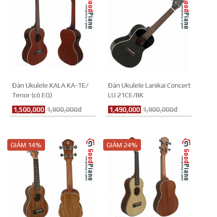
Đàn Ukulele KALA KA-TE/
Đàn Ukulele Lanikai Concert
Tenor (có EQ)
LU 21CE/BK
1,500,000
1,900,000đ
1,490,000
1,900,000đ
GIẢM 14%
GIẢM 24%