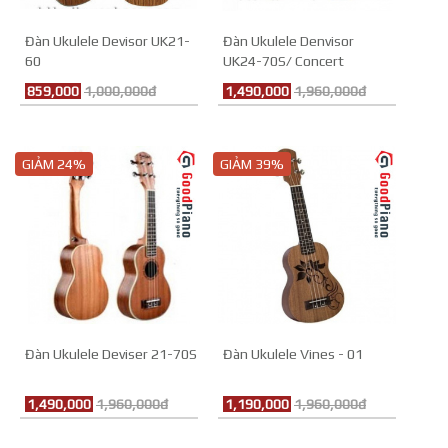
Đàn Ukulele Devisor UK21-
Đàn Ukulele Denvisor
60
UK24-70S/ Concert
859,000
1,000,000đ
1,490,000
1,960,000đ
GIẢM 24%
GIẢM 39%
Đàn Ukulele Deviser 21-70S
Đàn Ukulele Vines - 01
1,490,000
1,960,000đ
1,190,000
1,960,000đ