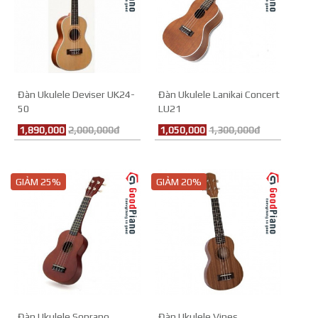
Đàn Ukulele Deviser UK24-
Đàn Ukulele Lanikai Concert
50
LU21
1,890,000
2,000,000đ
1,050,000
1,300,000đ
GIẢM 25%
GIẢM 20%
Đàn Ukulele Soprano
Đàn Ukulele Vines