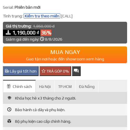
Serial:
Phiên bản mới
Tình trạng:
Kiểm tra theo miền
[CALL]
Giá thị trường:
1,860,000 đ
1,190,000 ₫
36%
Giảm giá đến ngày:
8/8/2026
MUA NGAY
Giao tận nơi hoặc đến showroom xem hàng
Lấy giá tốt hơn
TRẢ GÓP 0%
Chính sách
Hà Nội
TP.HCM
Đà Nẵng
Khóa học hè x3 tháng cho 2 người.
Bảo hành cả dây và phụ kiện.
Bộ phụ kiện cao cấp chính hãng.