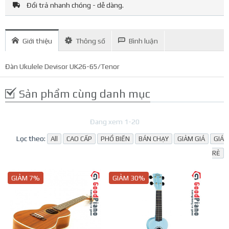
Đổi trả nhanh chóng - dễ dàng.
Giới thiệu
Thông số
Bình luận
Đàn Ukulele Devisor UK26-65/Tenor
Sản phẩm cùng danh mục
Đang xem 1-20
Lọc theo:
All
CAO CẤP
PHỔ BIẾN
BÁN CHẠY
GIẢM GIÁ
GIÁ
RẺ
GIẢM 7%
GIẢM 30%