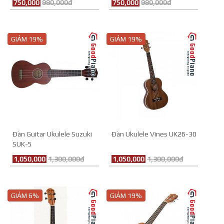
750,000
980,000đ
750,000
980,000đ
GIẢM 19%
GIẢM 19%
Đàn Guitar Ukulele Suzuki
Đàn Ukulele Vines UK26-30
SUK-5
1,050,000
1,300,000đ
1,050,000
1,300,000đ
GIẢM 6%
GIẢM 19%