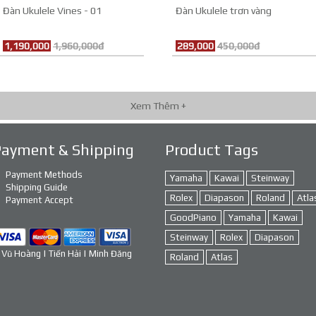
Đàn Ukulele Vines - 01
Đàn Ukulele trơn vàng
1,190,000
1,960,000đ
289,000
450,000đ
Xem Thêm +
Payment & Shipping
Product Tags
Payment Methods
Yamaha
Kawai
Steinway
Shipping Guide
Rolex
Diapason
Roland
Atla
Payment Accept
GoodPiano
Yamaha
Kawai
Steinway
Rolex
Diapason
 Vũ Hoàng | Tiến Hải | Minh Đăng
Roland
Atlas