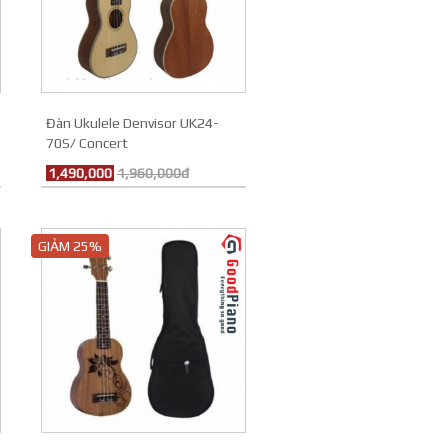
Đàn Ukulele Denvisor UK24-
70S/ Concert
1,490,000
1,960,000đ
GIẢM 25%