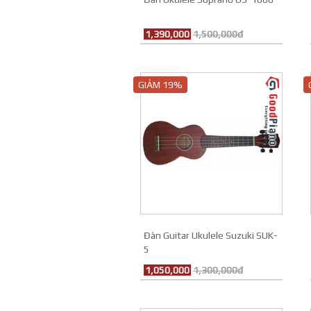
1,390,000
1,500,000đ
GIẢM 19%
Đàn Guitar Ukulele Suzuki SUK-
5
1,050,000
1,300,000đ