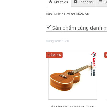
Giới thiệu
Thông số
Bì
Đàn Ukulele Deviser UK24-50
Sản phẩm cùng danh 
Đang xem 1-20
GIẢM 7%
Đàn Ukulele Soprano US-1000