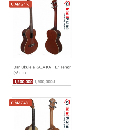
GIẢM 21%
Đàn Ukulele KALA KA-TE/ Tenor
(có EQ)
1,500,000
1,900,000đ
GIẢM 24%