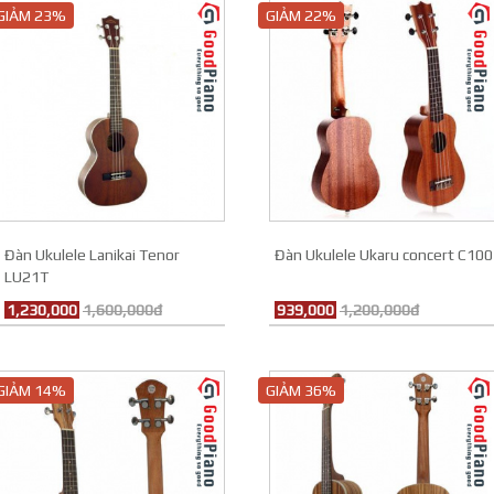
GIẢM 23%
GIẢM 22%
Đàn Ukulele Lanikai Tenor
Đàn Ukulele Ukaru concert C100
LU21T
1,230,000
1,600,000đ
939,000
1,200,000đ
GIẢM 14%
GIẢM 36%