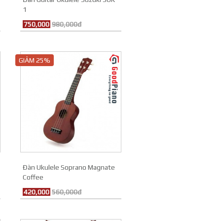
1
750,000
980,000đ
GIẢM 25%
Đàn Ukulele Soprano Magnate
Coffee
420,000
560,000đ