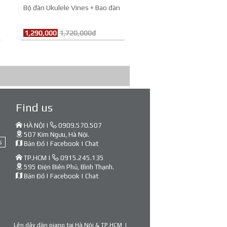
Bộ đàn Ukulele Vines + Bao đàn
1,290,000
1,720,000đ
Find us
HÀ NỘI |
0909.570.507
507 Kim Ngưu, Hà Nội.
s
Bản Đồ
|
Facebook
|
Chat
TP.HCM |
0915.245.135
595 Điện Biên Phủ, Bình Thạnh.
Bản Đồ
|
Facebook
|
Chat
Lên dây đàn piano tại Hà Nội & TP.HCM