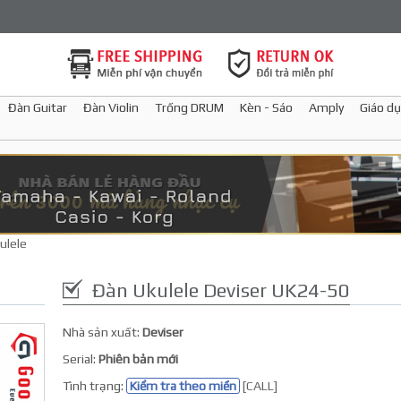
Đàn Guitar
Đàn Violin
Trống DRUM
Kèn - Sáo
Amply
Giáo dụ
ulele
Đàn Ukulele Deviser UK24-50
Nhà sản xuất:
Deviser
Serial:
Phiên bản mới
Tình trạng:
Kiểm tra theo miền
[CALL]