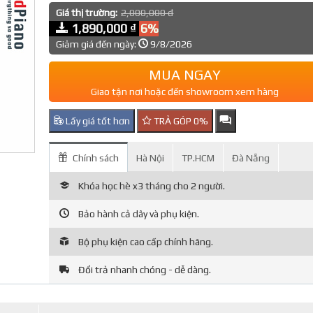
Giá thị trường:
2,000,000 đ
1,890,000 ₫
6%
Giảm giá đến ngày:
9/8/2026
MUA NGAY
Giao tận nơi hoặc đến showroom xem hàng
Lấy giá tốt hơn
TRẢ GÓP 0%
Chính sách
Hà Nội
TP.HCM
Đà Nẵng
Khóa học hè x3 tháng cho 2 người.
Bảo hành cả dây và phụ kiện.
Bộ phụ kiện cao cấp chính hãng.
Đổi trả nhanh chóng - dễ dàng.