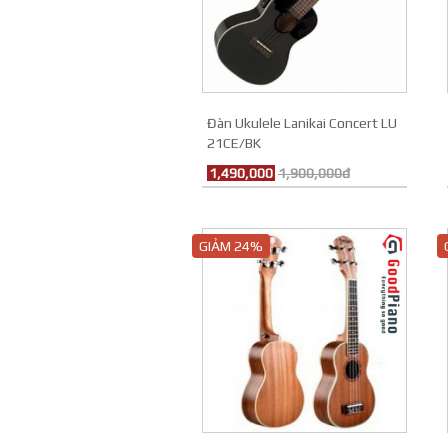
Đàn Ukulele Lanikai Concert LU
21CE/BK
1,490,000
1,900,000đ
GIẢM 24%