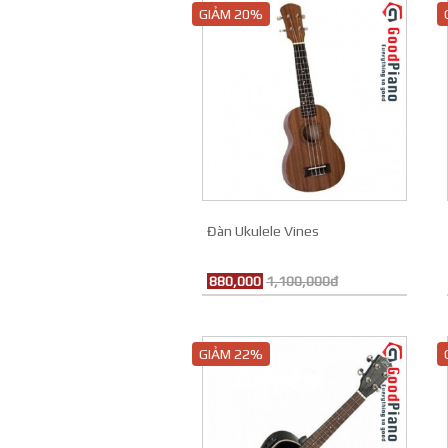
GIẢM 20%
Đàn Ukulele Vines
880,000
1,100,000đ
GIẢM 22%