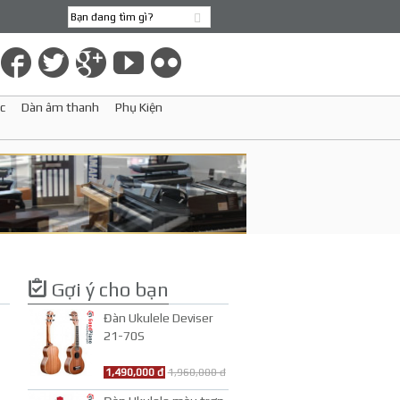
c
Dàn âm thanh
Phụ Kiện
Gợi ý cho bạn
Đàn Ukulele Deviser
21-70S
1,490,000 đ
1,960,000 đ