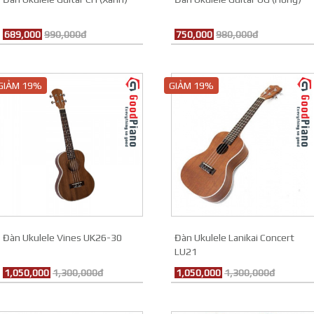
689,000
990,000đ
750,000
980,000đ
GIẢM 19%
GIẢM 19%
Đàn Ukulele Vines UK26-30
Đàn Ukulele Lanikai Concert
LU21
1,050,000
1,300,000đ
1,050,000
1,300,000đ