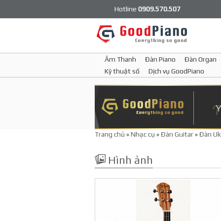
Hotline
0909.570.507
Âm Thanh
Đàn Piano
Đàn Organ
Kỹ thuật số
Dịch vụ GoodPiano
Trang chủ
»
Nhạc cụ
»
Đàn Guitar
»
Đàn Uk
Hình ảnh