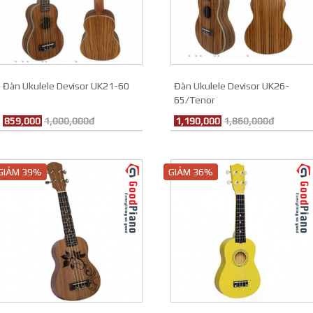
Đàn Ukulele Devisor UK21-60
Đàn Ukulele Devisor UK26-
65/Tenor
859,000
1,000,000đ
1,190,000
1,860,000đ
GIẢM 39%
GIẢM 36%