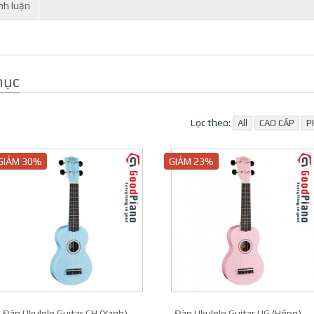
nh luận
mục
Lọc theo:
All
CAO CẤP
P
GIẢM 30%
GIẢM 23%
Đàn Ukulele Guitar CH (Xanh)
Đàn Ukulele Guitar UG (Hồng)