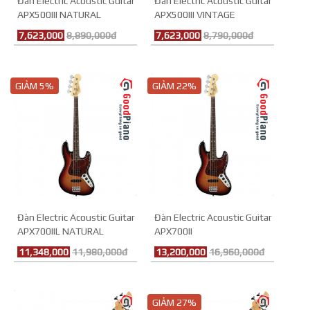
Đàn Electric Acoustic Guitar
Đàn Electric Acoustic Guitar
APX500III NATURAL
APX500III VINTAGE
SUNBURST
7,623,000
8,890,000đ
7,623,000
8,790,000đ
GIẢM 5%
GIẢM 22%
Đàn Electric Acoustic Guitar
Đàn Electric Acoustic Guitar
APX700IIL NATURAL
APX700II
11,348,000
11,980,000đ
13,200,000
16,960,000đ
GIẢM 27%