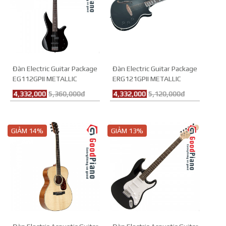
Đàn Electric Guitar Package
Đàn Electric Guitar Package
EG112GPII METALLIC
ERG121GPII METALLIC
4,332,000
5,360,000đ
4,332,000
5,120,000đ
GIẢM 14%
GIẢM 13%