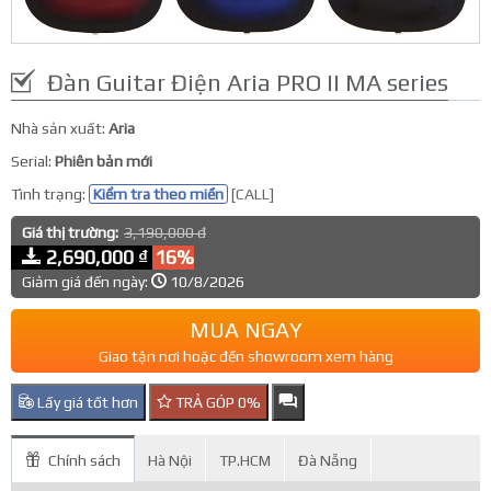
Đàn Guitar Điện Aria PRO II MA series
Nhà sản xuất:
Aria
Serial:
Phiên bản mới
Tình trạng:
Kiểm tra theo miền
[CALL]
Giá thị trường:
3,190,000 đ
2,690,000 ₫
16%
Giảm giá đến ngày:
10/8/2026
MUA NGAY
Giao tận nơi hoặc đến showroom xem hàng
Lấy giá tốt hơn
TRẢ GÓP 0%
Chính sách
Hà Nội
TP.HCM
Đà Nẵng