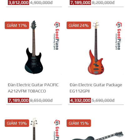
3,812,000
4,900,000đ
7,189,000
8,200,000đ
GIẢM 17%
GIẢM 24%
Đàn Electric Guitar PACIFIC
Đàn Electric Guitar Package
A212VFM TOBACCO
EG112GPII
BROWN SUNBURST
7,189,000
8,650,000đ
4,332,000
5,690,000đ
GIẢM 19%
GIẢM 15%