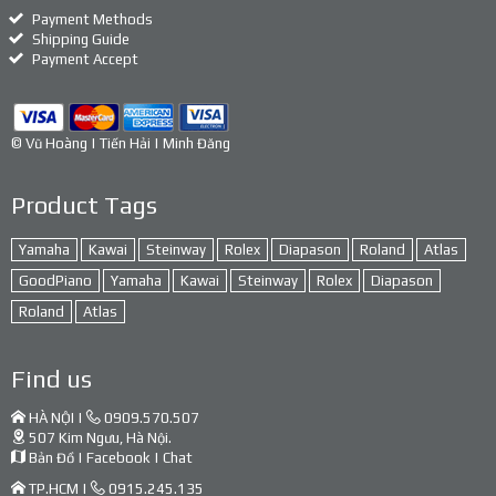
Payment Methods
Shipping Guide
Payment Accept
© Vũ Hoàng | Tiến Hải | Minh Đăng
Product Tags
Yamaha
Kawai
Steinway
Rolex
Diapason
Roland
Atlas
GoodPiano
Yamaha
Kawai
Steinway
Rolex
Diapason
Roland
Atlas
Find us
HÀ NỘI |
0909.570.507
507 Kim Ngưu, Hà Nội.
Bản Đồ
|
Facebook
|
Chat
TP.HCM |
0915.245.135