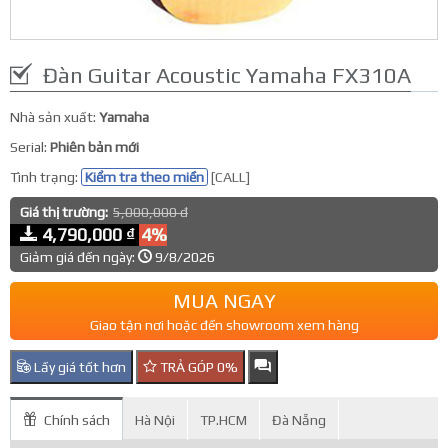
Đàn Guitar Acoustic Yamaha FX310A
Nhà sản xuất:
Yamaha
Serial:
Phiên bản mới
Tình trạng:
Kiểm tra theo miền
[CALL]
Giá thị trường:
5,000,000 đ
4,790,000 ₫
4%
Giảm giá đến ngày:
9/8/2026
MUA NGAY
Giao tận nơi hoặc đến showroom xem hàng
Lấy giá tốt hơn
TRẢ GÓP 0%
Chính sách
Hà Nội
TP.HCM
Đà Nẵng