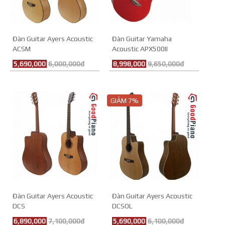
Đàn Guitar Ayers Acoustic
Đàn Guitar Yamaha
ACSM
Acoustic APX500II
5,690,000
6,000,000đ
8,998,000
9,650,000đ
GIẢM 7%
Đàn Guitar Ayers Acoustic
Đàn Guitar Ayers Acoustic
DCS
DCSOL
6,890,000
7,100,000đ
5,690,000
6,100,000đ