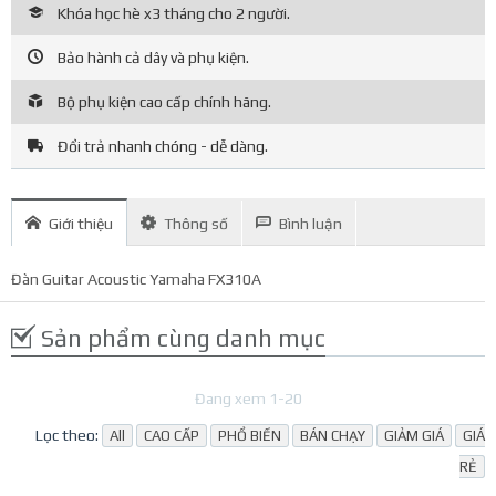
Khóa học hè x3 tháng cho 2 người.
Bảo hành cả dây và phụ kiện.
Bộ phụ kiện cao cấp chính hãng.
Đổi trả nhanh chóng - dễ dàng.
Giới thiệu
Thông số
Bình luận
Đàn Guitar Acoustic Yamaha FX310A
Sản phẩm cùng danh mục
Đang xem 1-20
Lọc theo:
All
CAO CẤP
PHỔ BIẾN
BÁN CHẠY
GIẢM GIÁ
GIÁ
RẺ