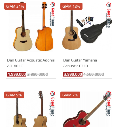
GIẢM 31%
GIẢM 12%
Đàn Guitar Acoustic Adonis
Đàn Guitar Yamaha
AD-601C
Acoustic F310
1,999,000
2,890,000đ
3,999,000
4,560,000đ
GIẢM 5%
GIẢM 7%