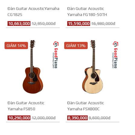
Đàn Guitar AcousticYamaha
Đàn Gutiar Acoustic
CG182S
Yamaha FG180-50TH
10,663,000
12,950,000đ
15,590,000
16,980,000đ
GIẢM 14%
GIẢM 13%
Đàn Guitar Acoustic
Đàn Gutiar Acoustic
Yamaha FS850
Yamaha FSX800C
10,290,000
12,000,000đ
8,390,000
9,600,000đ