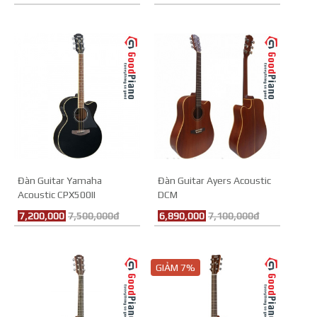
Đàn Guitar Yamaha
Đàn Guitar Ayers Acoustic
Acoustic CPX500II
DCM
7,200,000
7,500,000đ
6,890,000
7,100,000đ
GIẢM 7%