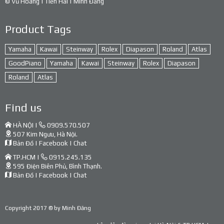
© Vũ Hoàng | Tiến Hải | Minh Đăng
Product Tags
Yamaha
Kawai
Steinway
Rolex
Diapason
Roland
Atlas
GoodPiano
Yamaha
Kawai
Steinway
Rolex
Diapason
Roland
Atlas
Find us
HÀ NỘI |
0909.570.507
507 Kim Ngưu, Hà Nội.
Bản Đồ
|
Facebook
|
Chat
TP.HCM |
0915.245.135
595 Điện Biên Phủ, Bình Thạnh.
Bản Đồ
|
Facebook
|
Chat
Copyright 2017 © by
Minh Đăng