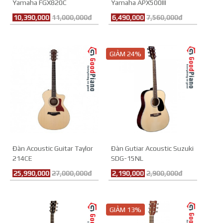
Yamaha FGX820C
Yamaha APX500III
10,390,000
11,000,000đ
6,490,000
7,560,000đ
GIẢM 24%
Đàn Acoustic Guitar Taylor
Đàn Gutiar Acoustic Suzuki
214CE
SDG-15NL
25,990,000
27,000,000đ
2,190,000
2,900,000đ
GIẢM 13%