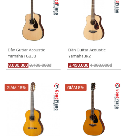
Đàn Gutiar Acoustic
Đàn Guitar Acoustic
Yamaha FG830
Yamaha JR2
8,690,000
9,100,000đ
3,490,000
4,000,000đ
GIẢM 18%
GIẢM 8%