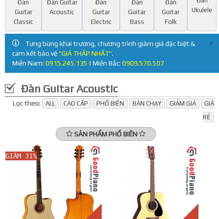
Đàn
Đàn
Đàn Guitar
Đàn
Đàn
Đàn
Ukulele
Guitar
Acoustic
Guitar
Guitar
Guitar
Classic
Electric
Bass
Folk
×
Tưng bừng khai trương, chương trình giảm giá đặc biệt &
cam kết bảo vệ
"GIÁ THẤP NHẤT"
.
Miền Nam:
0915.245.135
| Miền Bắc:
0909.570.507
Đàn Guitar Acoustic
Lọc theo:
ALL
CAO CẤP
PHỔ BIẾN
BÁN CHẠY
GIẢM GIÁ
GIÁ
RẺ
SẢN PHẨM PHỔ BIẾN
GIẢM 31%