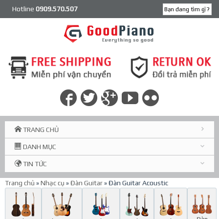
Hotline
0909.570.507
TRANG CHỦ
DANH MỤC
TIN TỨC
Trang chủ
»
Nhạc cụ
»
Đàn Guitar
» Đàn Guitar Acoustic