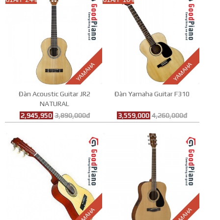
YAMAHA
YAMAHA
Đàn Acoustic Guitar JR2
Đàn Yamaha Guitar F310
NATURAL
2,945,950
3,890,000đ
3,559,000
4,260,000đ
YAMAHA
YAMAHA