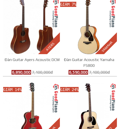
GIẢM 7%
YAMAHA
AYERS
Đàn Guitar Ayers Acoustic DCM
Đàn Guitar Acoustic Yamaha
FS800
6,890,000
7,100,000đ
6,590,000
7,100,000đ
GIẢM 14%
GIẢM 24%