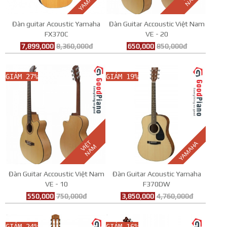
YAMAHA
M
Đàn guitar Acoustic Yamaha
Đàn Guitar Accoustic Việt Nam
FX370C
VE - 20
7,899,000
8,360,000đ
650,000
850,000đ
GIẢM 27%
GIẢM 19%
V
I
Ệ
T
N
A
YAMAHA
M
Đàn Guitar Accoustic Việt Nam
Đàn Guitar Acoustic Yamaha
VE - 10
F370DW
550,000
750,000đ
3,850,000
4,760,000đ
GIẢM 24%
GIẢM 16%