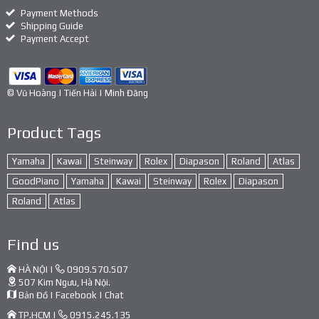
Payment Methods
Shipping Guide
Payment Accept
© Vũ Hoàng | Tiến Hải | Minh Đăng
Product Tags
Yamaha
Kawai
Steinway
Rolex
Diapason
Roland
Atlas
GoodPiano
Yamaha
Kawai
Steinway
Rolex
Diapason
Roland
Atlas
Find us
HÀ NỘI |
0909.570.507
507 Kim Ngưu, Hà Nội.
Bản Đồ
|
Facebook
|
Chat
TP.HCM |
0915.245.135