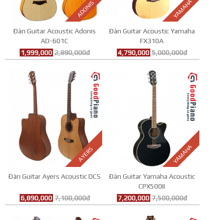
YAMAHA
ADONIS
Đàn Guitar Acoustic Adonis
Đàn Guitar Acoustic Yamaha
AD-601C
FX310A
1,999,000
2,890,000đ
4,790,000
5,000,000đ
YAMAHA
AYERS
Đàn Guitar Ayers Acoustic DCS
Đàn Guitar Yamaha Acoustic
CPX500II
6,890,000
7,100,000đ
7,200,000
7,500,000đ