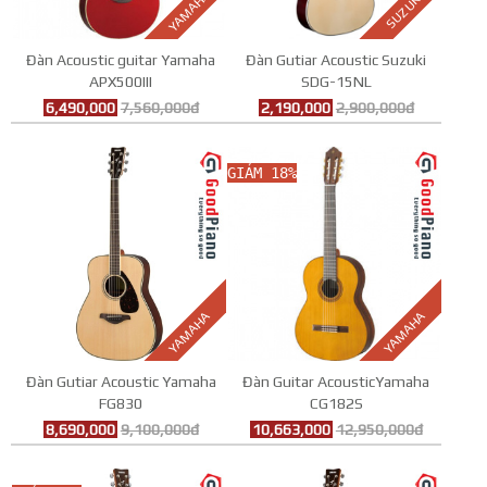
YAMAHA
SUZUKI
Đàn Acoustic guitar Yamaha
Đàn Gutiar Acoustic Suzuki
APX500III
SDG-15NL
6,490,000
7,560,000đ
2,190,000
2,900,000đ
GIẢM 18%
YAMAHA
YAMAHA
Đàn Gutiar Acoustic Yamaha
Đàn Guitar AcousticYamaha
FG830
CG182S
8,690,000
9,100,000đ
10,663,000
12,950,000đ