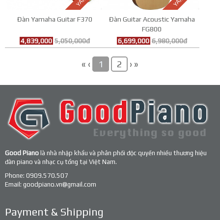
Đàn Yamaha Guitar F370
Đàn Guitar Acoustic Yamaha
FG800
4,839,000
5,050,000đ
6,699,000
6,980,000đ
«
‹
›
»
1
2
Good Piano
là nhà nhập khẩu và phân phối độc quyền nhiều thương hiệu
đàn piano và nhạc cụ tổng tại Việt Nam.
Phone:
0909.570.507
Email:
goodpiano.vn@gmail.com
Payment & Shipping