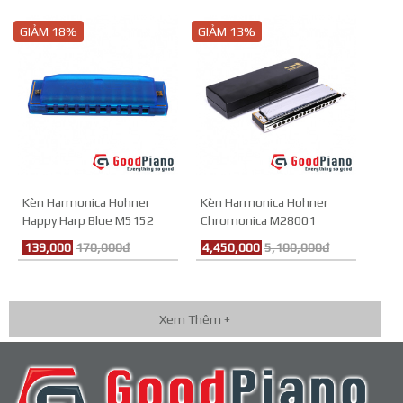
GIẢM 18%
GIẢM 13%
Kèn Harmonica Hohner
Kèn Harmonica Hohner
Happy Harp Blue M5152
Chromonica M28001
139,000
170,000đ
4,450,000
5,100,000đ
Xem Thêm +