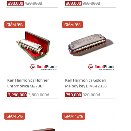
M109007
290,000
420,000đ
209,000
360,000đ
GIẢM 9%
GIẢM 9%
Kèn Harmonica Hohner
Kèn Harmonica Golden
Chromonica M27001
Melody key D M542036
3,290,000
3,600,000đ
750,000
820,000đ
GIẢM 6%
GIẢM 12%