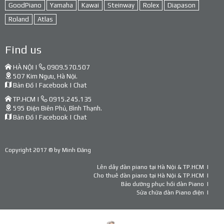
GoodPiano
Yamaha
Kawai
Steinway
Rolex
Diapason
Roland
Atlas
Find us
HÀ NỘI |
0909.570.507
507 Kim Ngưu, Hà Nội.
Bản Đồ
|
Facebook
|
Chat
TP.HCM |
0915.245.135
595 Điện Biên Phủ, Bình Thạnh.
Bản Đồ
|
Facebook
|
Chat
Copyright 2017 © by
Minh Đăng
Lên dây đàn piano tại Hà Nội & TP.HCM
Cho thuê đàn piano tại Hà Nội & TP.HCM
Bảo dưỡng phục hồi đàn Piano
Sửa chữa đàn Piano điện