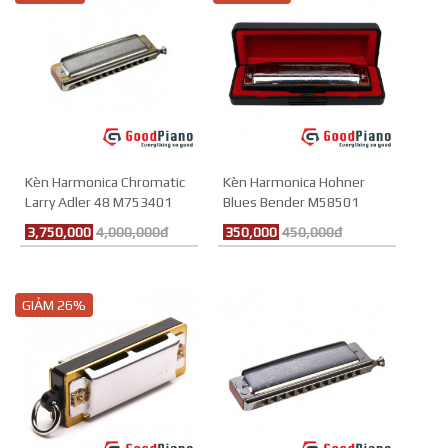
Kèn Harmonica Chromatic
Kèn Harmonica Hohner
Larry Adler 48 M753401
Blues Bender M58501
3,750,000
4,000,000đ
350,000
450,000đ
GIẢM 26%