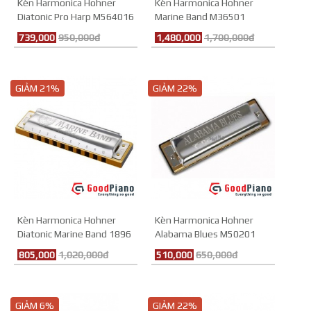
Kèn Harmonica Hohner
Kèn Harmonica Hohner
Diatonic Pro Harp M564016
Marine Band M36501
(Key C)
739,000
950,000đ
1,480,000
1,700,000đ
GIẢM 21%
GIẢM 22%
Kèn Harmonica Hohner
Kèn Harmonica Hohner
Diatonic Marine Band 1896
Alabama Blues M50201
Classic
805,000
1,020,000đ
510,000
650,000đ
GIẢM 6%
GIẢM 22%