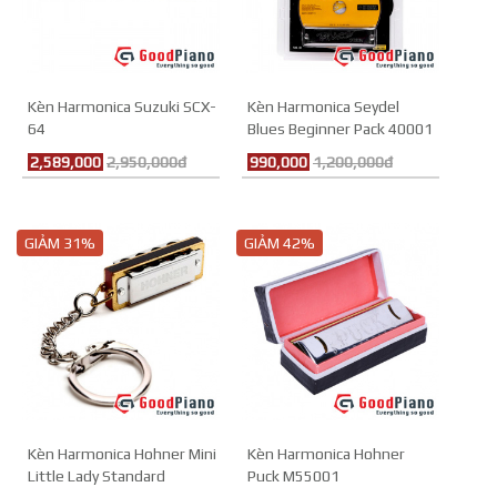
Kèn Harmonica Suzuki SCX-
Kèn Harmonica Seydel
64
Blues Beginner Pack 40001
2,589,000
2,950,000đ
990,000
1,200,000đ
GIẢM 31%
GIẢM 42%
Kèn Harmonica Hohner Mini
Kèn Harmonica Hohner
Little Lady Standard
Puck M55001