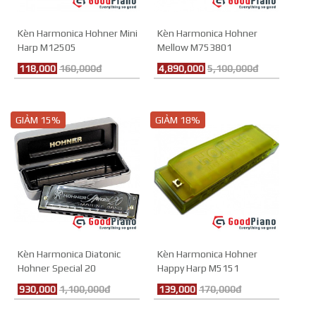
Kèn Harmonica Hohner Mini
Kèn Harmonica Hohner
Harp M12505
Mellow M753801
118,000
160,000đ
4,890,000
5,100,000đ
GIẢM 15%
GIẢM 18%
Kèn Harmonica Diatonic
Kèn Harmonica Hohner
Hohner Special 20
Happy Harp M5151
M560016
930,000
1,100,000đ
139,000
170,000đ