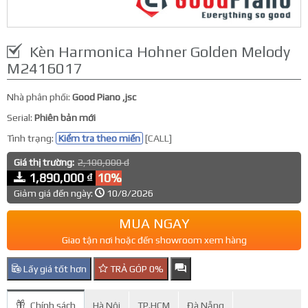
Kèn Harmonica Hohner Golden Melody
M2416017
Nhà phân phối:
Good Piano ,jsc
Serial:
Phiên bản mới
Tình trạng:
Kiểm tra theo miền
[CALL]
Giá thị trường:
2,100,000 đ
1,890,000 ₫
10%
Giảm giá đến ngày:
10/8/2026
MUA NGAY
Giao tận nơi hoặc đến showroom xem hàng
Lấy giá tốt hơn
TRẢ GÓP 0%
Chính sách
Hà Nội
TP.HCM
Đà Nẵng