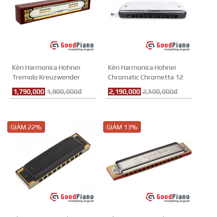
Kèn Harmonica Hohner
Kèn Harmonica Hohner
Tremolo Kreuzwender
Chromatic Chrometta 12
Replacement Harp
M25501
1,790,000
1,900,000đ
2,190,000
2,500,000đ
GIẢM 22%
GIẢM 13%