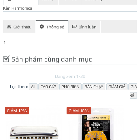
Kèn Harmonica
Giới thiệu
Thông số
Bình luận
1
Sản phẩm cùng danh mục
Đang xem 1-20
Lọc theo:
All
CAO CẤP
PHỔ BIẾN
BÁN CHẠY
GIẢM GIÁ
GIÁ
RẺ
GIẢM 12%
GIẢM 18%