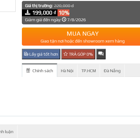
Giá thị trường:
220,000 đ
199,000 ₫
10%
Giảm giá đến ngày:
7/8/2026
MUA NGAY
Giao tận nơi hoặc đến showroom xem hàng
Lấy giá tốt hơn
TRẢ GÓP 0%
Chính sách
Hà Nội
TP.HCM
Đà Nẵng
nh luận