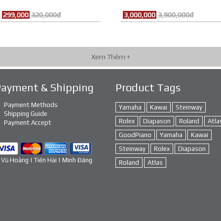
299,000
320,000đ
3,000,000
3,900,000đ
Xem Thêm +
Payment & Shipping
Product Tags
Payment Methods
Yamaha
Kawai
Steinway
Shipping Guide
Rolex
Diapason
Roland
Atla
Payment Accept
GoodPiano
Yamaha
Kawai
Steinway
Rolex
Diapason
 Vũ Hoàng | Tiến Hải | Minh Đăng
Roland
Atlas