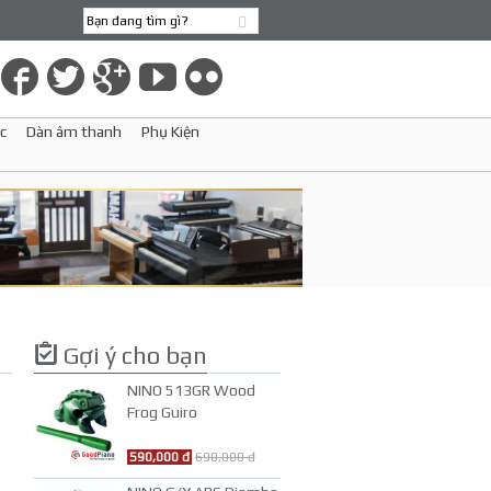
c
Dàn âm thanh
Phụ Kiện
Gợi ý cho bạn
NINO 513GR Wood
Frog Guiro
590,000 đ
690,000 đ