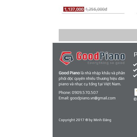
1,137,000
1,256,000đ
Good Piano
là nhà nhập khẩu và phân
phối độc quyền nhiều thương hiệu đàn
piano và nhạc cụ tổng tại Việt Nam.
Phone:
0909.570.507
Email:
goodpiano.vn@gmail.com
©
Copyright 2017 © by
Minh Đăng