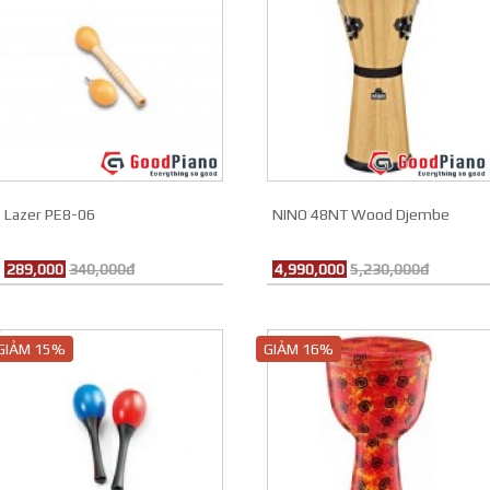
Lazer PE8-06
NINO 48NT Wood Djembe
289,000
340,000đ
4,990,000
5,230,000đ
GIẢM 15%
GIẢM 16%