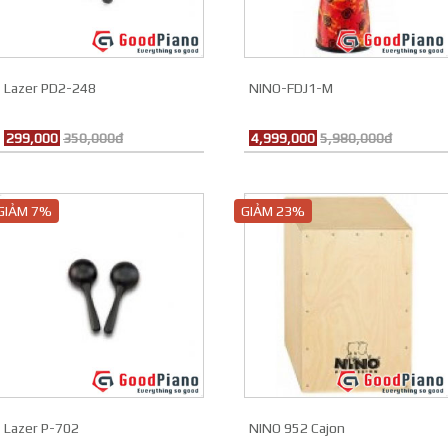
Lazer PD2-248
NINO-FDJ1-M
299,000
350,000đ
4,999,000
5,980,000đ
GIẢM 7%
GIẢM 23%
Lazer P-702
NINO 952 Cajon