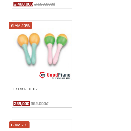
2,488,000
2,693,000đ
GIẢM 20%
Lazer PE8-07
289,000
362,000đ
GIẢM 7%