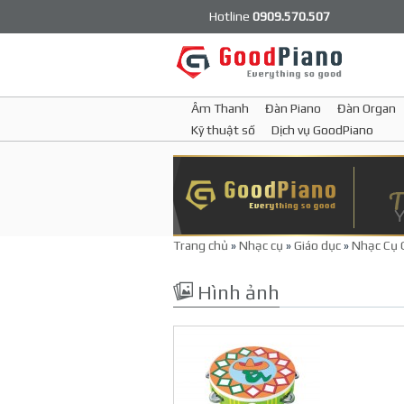
Hotline
0909.570.507
Âm Thanh
Đàn Piano
Đàn Organ
Kỹ thuật số
Dịch vụ GoodPiano
Trang chủ
»
Nhạc cụ
»
Giáo dục
»
Nhạc Cụ 
Hình ảnh