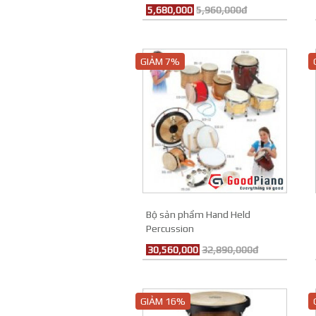
5,680,000
5,960,000đ
GIẢM 7%
Bộ sản phẩm Hand Held
Percussion
30,560,000
32,890,000đ
GIẢM 16%