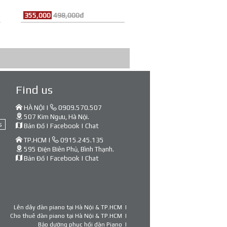
355,000
498,000đ
Find us
HÀ NỘI |
0909.570.507
507 Kim Ngưu, Hà Nội.
s
Bản Đồ
|
Facebook
|
Chat
TP.HCM |
0915.245.135
595 Điện Biên Phủ, Bình Thạnh.
Bản Đồ
|
Facebook
|
Chat
Lên dây đàn piano tại Hà Nội & TP.HCM
Cho thuê đàn piano tại Hà Nội & TP.HCM
Bảo dưỡng phục hồi đàn Piano