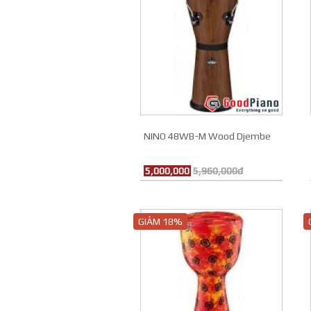
NINO 48WB-M Wood Djembe
5,000,000
5,960,000đ
GIẢM 18%