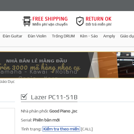
Đàn Guitar
Đàn Violin
Trống DRUM
Kèn - Sáo
Amply
Giáo dụ
Giáo Dục
Lazer PC11-51B
Nhà phân phối:
Good Piano ,jsc
Serial:
Phiên bản mới
Tình trạng:
Kiểm tra theo miền
[CALL]