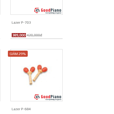
Lazer P-703
389,000
420,000đ
GIẢM 29%
Lazer P-684