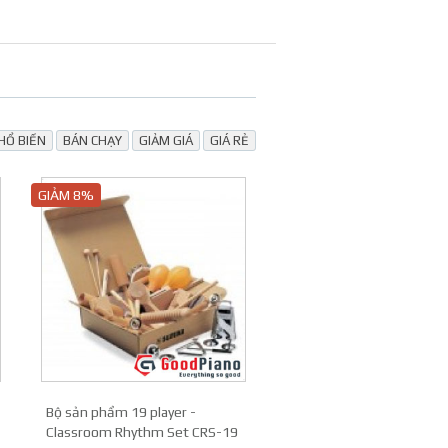
HỔ BIẾN
BÁN CHẠY
GIẢM GIÁ
GIÁ RẺ
GIẢM 8%
Bộ sản phẩm 19 player -
Classroom Rhythm Set CRS-19