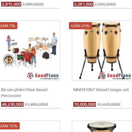
2,815,000
3,989,000đ
2,261,000
2,560,000đ
GIẢM 7%
GIẢM 20%
Bộ sản phẩm Floor Based
NINO910NT Wood Congos set
Percussion
48,230,000
51,890,000đ
10,000,000
12,430,000đ
GIẢM 15%