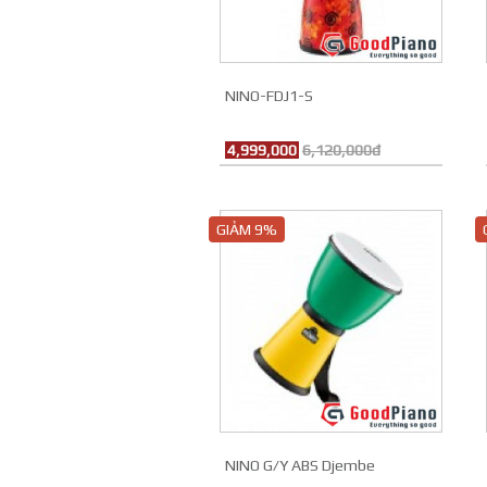
NINO-FDJ1-S
4,999,000
6,120,000đ
GIẢM 9%
NINO G/Y ABS Djembe