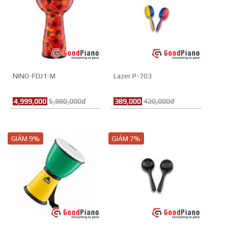
NINO-FDJ1-M
Lazer P-703
4,999,000
5,980,000đ
389,000
420,000đ
GIẢM 9%
GIẢM 7%