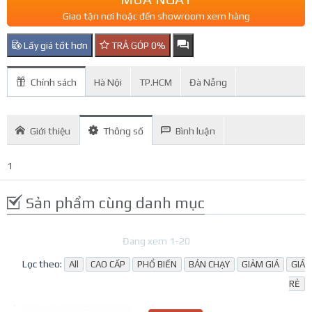
Giao tận nơi hoặc đến showroom xem hàng
Lấy giá tốt hơn
TRẢ GÓP 0%
Chính sách
Hà Nội
TP.HCM
Đà Nẵng
Giới thiệu
Thông số
Bình luận
1
Sản phẩm cùng danh mục
Đang xem 1-20
Lọc theo:
All
CAO CẤP
PHỔ BIẾN
BÁN CHẠY
GIẢM GIÁ
GIÁ
RẺ