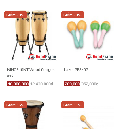
GIẢM 20%
GIẢM 20%
NINO910NT Wood Congos
Lazer PE8-07
set
10,000,000
12,430,000đ
289,000
362,000đ
GIẢM 16%
GIẢM 15%