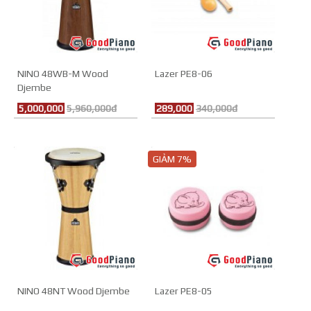
NINO 48WB-M Wood
Lazer PE8-06
Djembe
5,000,000
5,960,000đ
289,000
340,000đ
GIẢM 7%
NINO 48NT Wood Djembe
Lazer PE8-05