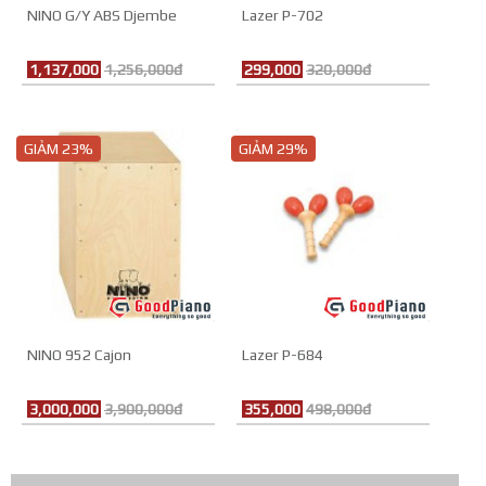
NINO G/Y ABS Djembe
Lazer P-702
1,137,000
1,256,000đ
299,000
320,000đ
GIẢM 23%
GIẢM 29%
NINO 952 Cajon
Lazer P-684
3,000,000
3,900,000đ
355,000
498,000đ