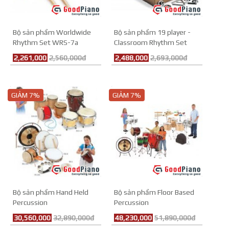
Bộ sản phẩm Worldwide
Bộ sản phẩm 19 player -
Rhythm Set WRS-7a
Classroom Rhythm Set
CRS-19
2,261,000
2,560,000đ
2,488,000
2,693,000đ
GIẢM 7%
GIẢM 7%
Bộ sản phẩm Hand Held
Bộ sản phẩm Floor Based
Percussion
Percussion
30,560,000
32,890,000đ
48,230,000
51,890,000đ