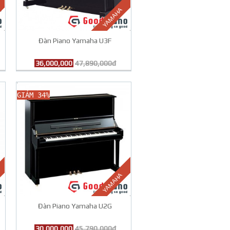
YAMAHA
Đàn Piano Yamaha U3F
36,000,000
47,890,000đ
GIẢM 34%
YAMAHA
Đàn Piano Yamaha U2G
30,000,000
45,790,000đ