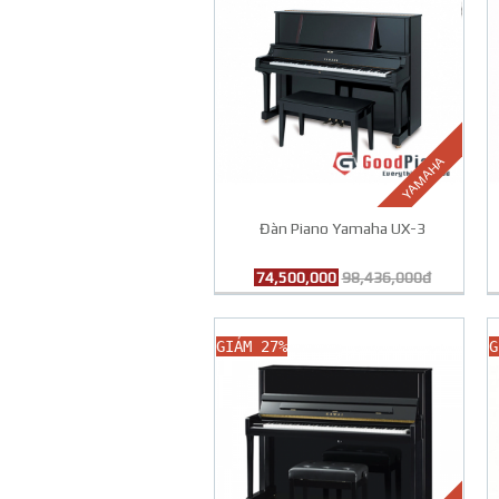
YAMAHA
Đàn Piano Yamaha UX-3
74,500,000
98,436,000đ
GIẢM 27%
G