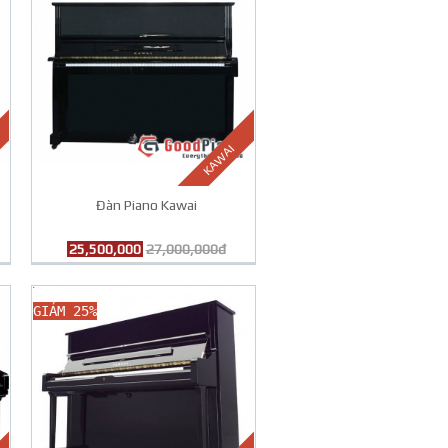
KAWAI
Đàn Piano Kawai
25,500,000
27,000,000đ
GIẢM 25%