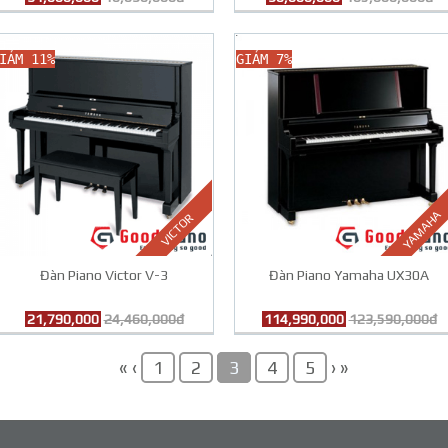
IẢM 11%
GIẢM 7%
YAMAHA
VICTOR
Đàn Piano Victor V-3
Đàn Piano Yamaha UX30A
21,790,000
24,460,000đ
114,990,000
123,590,000đ
«
‹
›
»
1
2
3
4
5