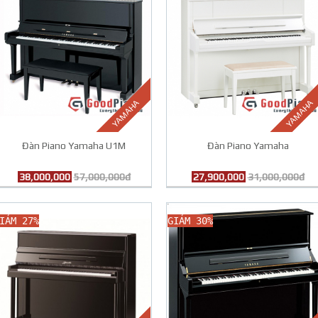
YAMAHA
YAMAHA
Đàn Piano Yamaha U1M
Đàn Piano Yamaha
38,000,000
57,000,000đ
27,900,000
31,000,000đ
IẢM 27%
GIẢM 30%