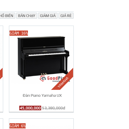
HỔ BIẾN
BÁN CHẠY
GIẢM GIÁ
GIÁ RẺ
GIẢM 16%
N
YAMAHA
Đàn Piano Yamaha UX
45,000,000
53,380,000đ
GIẢM 6%