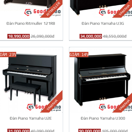
RITMULLER
YAMAHA
Đàn Piano Ritmuller 121RB
Đàn Piano Yamaha U3G
18,990,000
26,090,000đ
34,000,000
48,550,000đ
IẢM 23%
GIẢM 14%
YAMAHA
YAMAHA
Đàn Piano Yamaha U2E
Đàn Piano Yamaha U300
31,000,000
40,090,000đ
90,000,000
105,000,000đ