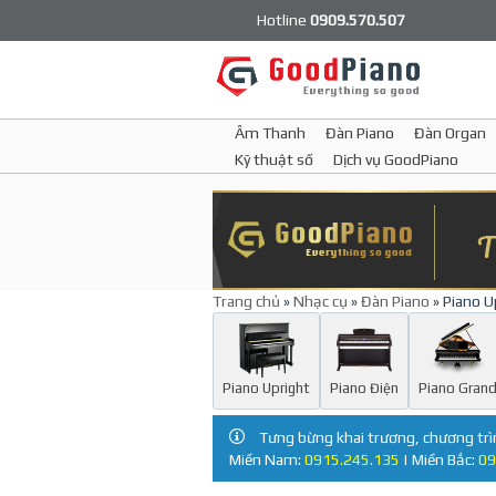
Hotline
0909.570.507
Âm Thanh
Đàn Piano
Đàn Organ
Kỹ thuật số
Dịch vụ GoodPiano
Trang chủ
»
Nhạc cụ
»
Đàn Piano
» Piano U
Piano Upright
Piano Điện
Piano Gran
Tưng bừng khai trương, chương trì
Miền Nam:
0915.245.135
| Miền Bắc:
09