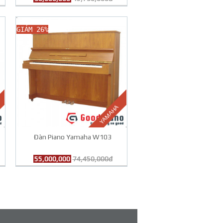
GIẢM 26%
YAMAHA
Đàn Piano Yamaha W103
55,000,000
74,450,000đ