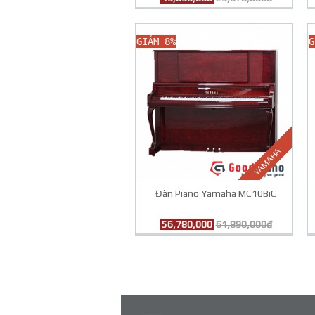
GIẢM 8%
G
YAMAHA
Đàn Piano Yamaha MC10BiC
56,780,000
61,890,000đ