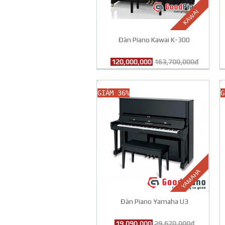
KAWAI
Đàn Piano Kawai K-300
120,000,000
163,700,000đ
GIẢM 36%
G
YAMAHA
Đàn Piano Yamaha U3
19,090,000
29,670,000đ