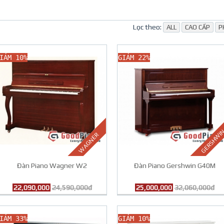
Lọc theo:
ALL
CAO CẤP
P
IẢM 10%
GIẢM 22%
GERSHWI
WAGNER
Đàn Piano Wagner W2
Đàn Piano Gershwin G40M
22,090,000
24,590,000đ
25,000,000
32,060,000đ
IẢM 33%
GIẢM 10%