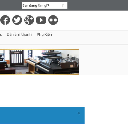
c
Dàn âm thanh
Phụ Kiện
×