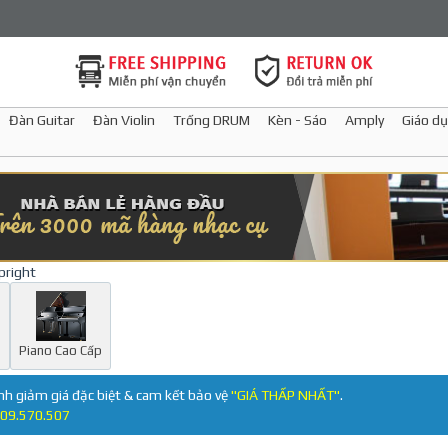
Đàn Guitar
Đàn Violin
Trống DRUM
Kèn - Sáo
Amply
Giáo dụ
pright
d
Piano Cao Cấp
nh giảm giá đặc biệt & cam kết bảo vệ
"GIÁ THẤP NHẤT"
.
09.570.507