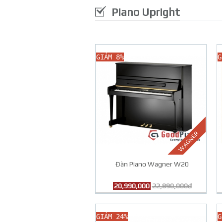
Piano Upright
GIẢM 8%
G
WAGNER
Đàn Piano Wagner W20
20,990,000
22,890,000đ
GIẢM 24%
G