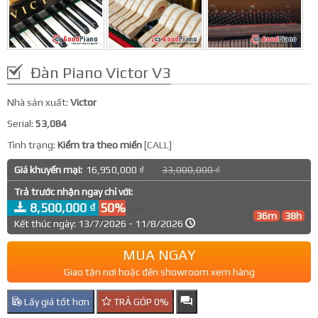
Đàn Piano Victor V3
Nhà sản xuất:
Victor
Serial:
53,084
Tình trạng:
Kiểm tra theo miền
[CALL]
Giá khuyến mại:
16,950,000 ₫
33,000,000 ₫
Trả trước nhận ngay chỉ với:
8,500,000 ₫
50%
49%
36m
38h
Kết thúc ngày: 13/7/2026 - 11/8/2026
MUA NGAY
Giao tận nơi hoặc đến showroom xem hàng
Lấy giá tốt hơn
TRẢ GÓP 0%