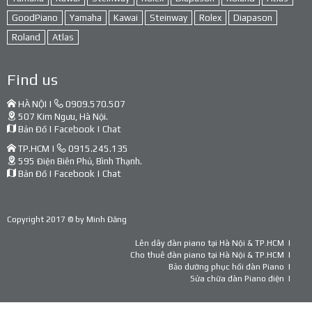
GoodPiano
Yamaha
Kawai
Steinway
Rolex
Diapason
Roland
Atlas
Find us
HÀ NỘI |
0909.570.507
507 Kim Ngưu, Hà Nội.
Bản Đồ
|
Facebook
|
Chat
TP.HCM |
0915.245.135
595 Điện Biên Phủ, Bình Thạnh.
Bản Đồ
|
Facebook
|
Chat
Copyright 2017 © by
Minh Đăng
Lên dây đàn piano tại Hà Nội & TP.HCM
Cho thuê đàn piano tại Hà Nội & TP.HCM
Bảo dưỡng phục hồi đàn Piano
Sửa chữa đàn Piano điện