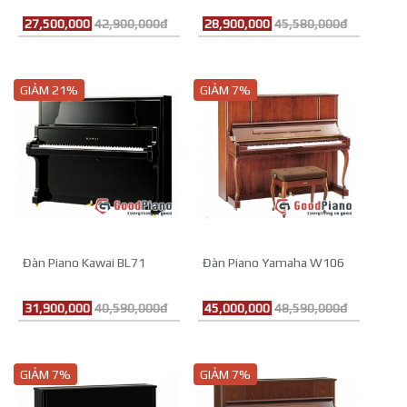
27,500,000
42,900,000đ
28,900,000
45,580,000đ
GIẢM 21%
GIẢM 7%
Đàn Piano Kawai BL71
Đàn Piano Yamaha W106
31,900,000
40,590,000đ
45,000,000
48,590,000đ
GIẢM 7%
GIẢM 7%