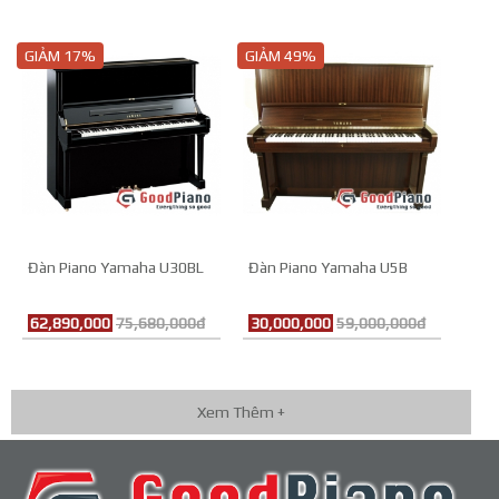
GIẢM 17%
GIẢM 49%
Đàn Piano Yamaha U30BL
Đàn Piano Yamaha U5B
62,890,000
75,680,000đ
30,000,000
59,000,000đ
Xem Thêm +