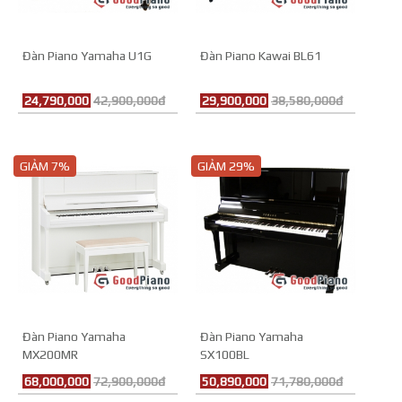
Đàn Piano Yamaha U1G
Đàn Piano Kawai BL61
24,790,000
42,900,000đ
29,900,000
38,580,000đ
GIẢM 7%
GIẢM 29%
Đàn Piano Yamaha
Đàn Piano Yamaha
MX200MR
SX100BL
68,000,000
72,900,000đ
50,890,000
71,780,000đ