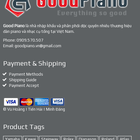
Good Piano
là nhà nhập khẩu và phân phối độc quyền nhiều thương hiệu
đàn piano và nhạc cụ tổng tại Việt Nam.
Phone:
0909.570.507
Email:
goodpiano.vn@gmail.com
Payment & Shipping
Payment Methods
Shipping Guide
Payment Accept
© Vũ Hoàng | Tiến Hải | Minh Đăng
Product Tags
Yamaha
Kawai
Steinway
Rolex
Diapason
Roland
Atlas