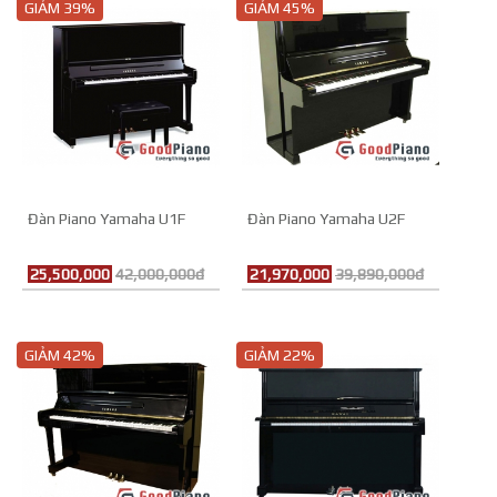
GIẢM 39%
GIẢM 45%
Đàn Piano Yamaha U1F
Đàn Piano Yamaha U2F
25,500,000
42,000,000đ
21,970,000
39,890,000đ
GIẢM 42%
GIẢM 22%