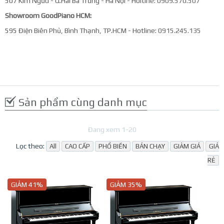
507 Kim Ngưu - Q.Hai Bà Trưng - Hà Nội - Holtine:
0909.570.507
Showroom GoodPiano HCM:
595 Điện Biên Phủ, Bình Thạnh, TP.HCM - Hotline:
0915.245.135
Sản phẩm cùng danh mục
Đang xem 1-20
Lọc theo:
All
CAO CẤP
PHỔ BIẾN
BÁN CHẠY
GIẢM GIÁ
GIÁ
RẺ
GIẢM 41%
GIẢM 35%