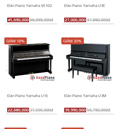
Đàn Piano Yamaha W102
Đàn Piano Yamaha U3E
45,690,000
68,699,000đ
27,000,000
47,890,000đ
GIẢM 18%
GIẢM 30%
Đàn Piano Yamaha U1E
Đàn Piano Yamaha U3M
22,680,000
27,500,000đ
39,990,000
56,790,000đ