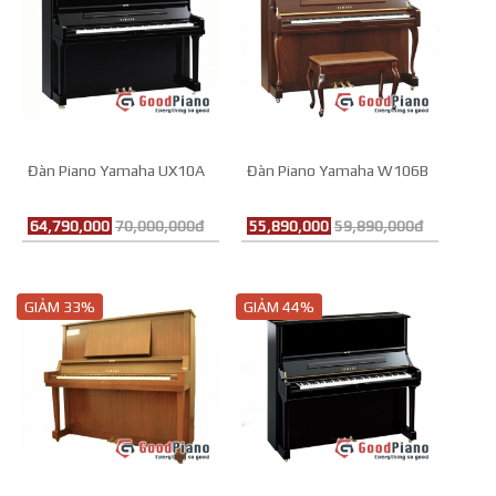
Đàn Piano Yamaha UX10A
Đàn Piano Yamaha W106B
64,790,000
70,000,000đ
55,890,000
59,890,000đ
GIẢM 33%
GIẢM 44%