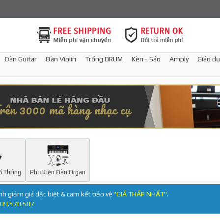
Đàn Guitar
Đàn Violin
Trống DRUM
Kèn - Sáo
Amply
Giáo dụ
ổ Thông
Phụ Kiện Đàn Organ
nh giảm giá đặc biệt & cam kết bảo vệ
"GIÁ THẤP NHẤT"
.
09.570.507