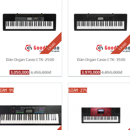
CASIO
CASIO
Đàn Organ Casio CTK-2500
Đàn Organ Casio CTK-3500
3,050,000
3,350,000đ
3,970,000
4,850,000đ
IẢM 9%
GIẢM 27%