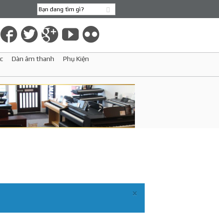
c
Dàn âm thanh
Phụ Kiện
×