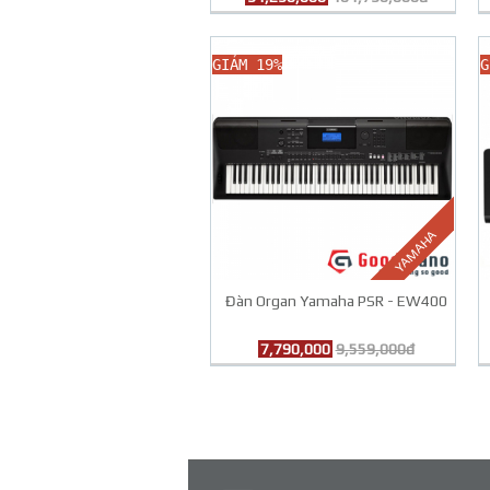
GIẢM 19%
G
YAMAHA
Đàn Organ Yamaha PSR - EW400
7,790,000
9,559,000đ