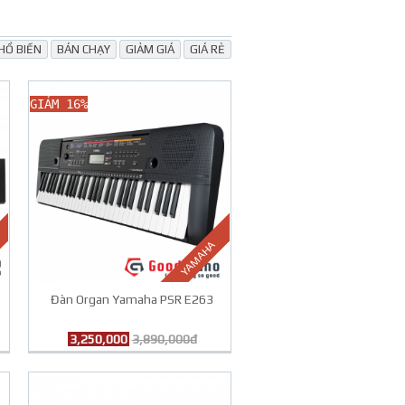
HỔ BIẾN
BÁN CHẠY
GIẢM GIÁ
GIÁ RẺ
GIẢM 16%
YAMAHA
Đàn Organ Yamaha PSR E263
3,250,000
3,890,000đ