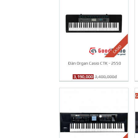
CASIO
Đàn Organ Casio CTK - 2550
3,190,000
3,400,000đ
G