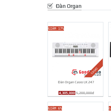
Đàn Organ
GIẢM 17%
CASIO
Đàn Organ Casio LK 247
4,305,000
5,200,000đ
GIẢM 6%
G