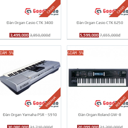
CASIO
CASIO
Đàn Organ Casio CTK 3400
Đàn Organ Casio CTK 6250
3,499,000
3,850,000đ
5,599,000
7,655,000đ
IẢM 5%
GIẢM 5%
YAMAHA
ROLAND
Đàn Organ Yamaha PSR - S910
Đàn Organ Roland GW-8
30,080,000
31,710,000đ
20,099,000
21,200,000đ