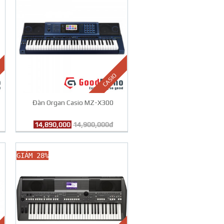
CASIO
Đàn Organ Casio MZ-X300
14,890,000
14,900,000đ
GIẢM 28%