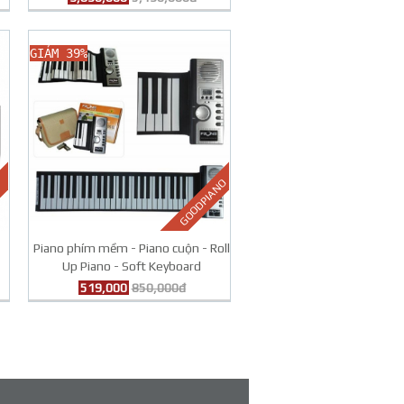
GIẢM 39%
GOODPIANO
Piano phím mềm - Piano cuộn - Roll
Up Piano - Soft Keyboard
519,000
850,000đ