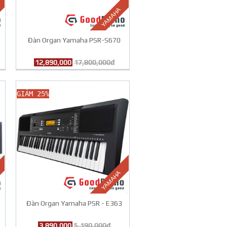
YAMAHA
Đàn Organ Yamaha PSR-S670
12,890,000
17,800,000đ
GIẢM 25%
YAMAHA
Đàn Organ Yamaha PSR - E363
3,890,000
5,190,000đ