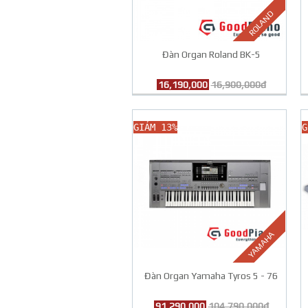
ROLAND
Đàn Organ Roland BK-5
16,190,000
16,900,000đ
GIẢM 13%
G
YAMAHA
Đàn Organ Yamaha Tyros 5 - 76
91,290,000
104,790,000đ