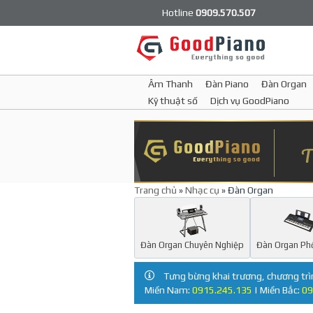
Hotline
0909.570.507
Âm Thanh
Đàn Piano
Đàn Organ
Kỹ thuật số
Dịch vụ GoodPiano
Trang chủ
»
Nhạc cụ
» Đàn Organ
Đàn Organ Chuyên Nghiệp
Đàn Organ Ph
Tưng bừng khai trương, chương trì
Miền Nam:
0915.245.135
| Miền Bắc:
09