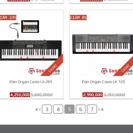
IẢM 24%
GIẢM 8%
CASIO
CASIO
Đàn Organ Casio Lk 265
Đàn Organ Casio LK 125
4,250,000
5,600,000đ
2,990,000
3,250,000đ
«
‹
›
»
3
4
5
6
7