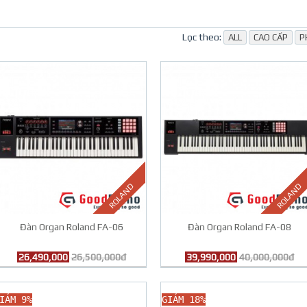
Lọc theo:
ALL
CAO CẤP
P
ROLAND
ROLAND
Đàn Organ Roland FA-06
Đàn Organ Roland FA-08
26,490,000
26,500,000đ
39,990,000
40,000,000đ
IẢM 9%
GIẢM 18%