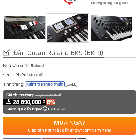
Đàn Organ Roland BK9 (BK-9)
Nhà sản xuất:
Roland
Serial:
Phiên bản mới
Tình trạng:
Kiểm tra theo miền
[CALL]
Giá thị trường:
31,450,000 đ
28,890,000 ₫
8%
Giảm giá đến ngày:
8/8/2026
MUA NGAY
Giao tận nơi hoặc đến showroom xem hàng