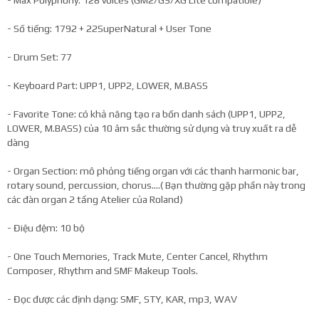
- Số tiếng: 1792 + 22SuperNatural + User Tone
- Drum Set: 77
- Keyboard Part: UPP1, UPP2, LOWER, M.BASS
- Favorite Tone: có khả năng tạo ra bốn danh sách (UPP1, UPP2,
LOWER, M.BASS) của 10 âm sắc thường sử dụng và truy xuất ra dễ
dàng
- Organ Section: mô phỏng tiếng organ với các thanh harmonic bar,
rotary sound, percussion, chorus….( Bạn thường gặp phần này trong
các đàn organ 2 tầng Atelier của Roland)
- Điệu đệm: 10 bộ
- One Touch Memories, Track Mute, Center Cancel, Rhythm
Composer, Rhythm and SMF Makeup Tools.
- Đọc được các định dạng: SMF, STY, KAR, mp3, WAV