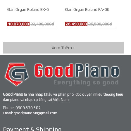
Đàn Organ Roland BK-5
Đàn Organ Roland FA-06
18,070,000
22,100,000đ
26,490,000
26,500,000đ
Xem Thêm +
Good Piano
là nhà nhập khẩu và phân phối độc quyền nhiều thương hiệu
đàn piano và nhạc cụ tổng tại Việt Nam.
Phone:
0909.570.507
Email:
goodpiano.vn@gmail.com
Payment & Shipping