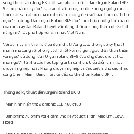
sung thêm vào dòng BK một sản phẩm mới là đàn Organ Roland BK-
9, sản phẩm này được sản xuất với mong muốn không ngừng cải
thiện các sản phẩm của mình nhằm mang đến sự hoàn hảo nhất cho
người sử dụng. Đàn organ Roland Bk9 được tích hợp những thế mạnh
của một cây đàn Roland tuyệt vời, đồng thời bổ sung thêm nhiều tính
năng mới rất phù hợp với âm nhạc Việt Nam.
Với bộ máy âm thanh, điệu đệm chất lượng cao, thông số kỷ thuật
mạnh mẽ cùng với phong cách thiết kế nhỏ gọn, giao diện thân thiện
với người sử dụng, đàn Organ roland Bk-9 đáp ứng được cho tất cả
mọi người, từ nhu cầu học tập, giải trí cá nhân, biểu diễn âm nhạc
chuyên nghiệp hoặc không chuyên nghiệp và đặc biệt là cho các nhạc
công One – Man – Band... tất cả đều có thể chọn Roland BK-9
Thông số kỹ thuật đàn Organ Roland BK-9
- Màn hình hiển thị: 2 graphic LCD 160x160
- Bàn phím: 76 phím với 4 cảm ứng key touch: High, Medium, Low,
Fixed
- Max Polyphony: 128 voices (GM2/GS/XG Lite compatible)