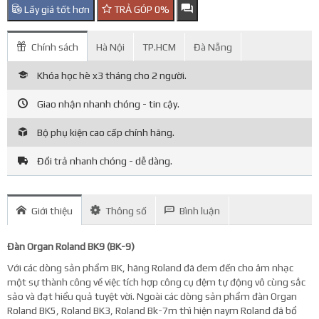
Lấy giá tốt hơn
TRẢ GÓP 0%
Chính sách
Hà Nội
TP.HCM
Đà Nẵng
Khóa học hè x3 tháng cho 2 người.
Giao nhận nhanh chóng - tin cậy.
Bộ phụ kiện cao cấp chính hãng.
Đổi trả nhanh chóng - dễ dàng.
Giới thiệu
Thông số
Bình luận
Đàn Organ Roland BK9 (BK-9)
Với các dòng sản phẩm BK, hãng Roland đã đem đến cho âm nhạc
một sự thành công về việc tích hợp công cụ đệm tự động vô cùng sắc
sảo và đạt hiểu quả tuyệt vời. Ngoài các dòng sản phẩm đàn Organ
Roland BK5, Roland BK3, Roland Bk-7m thì hiện naym Roland đã bổ