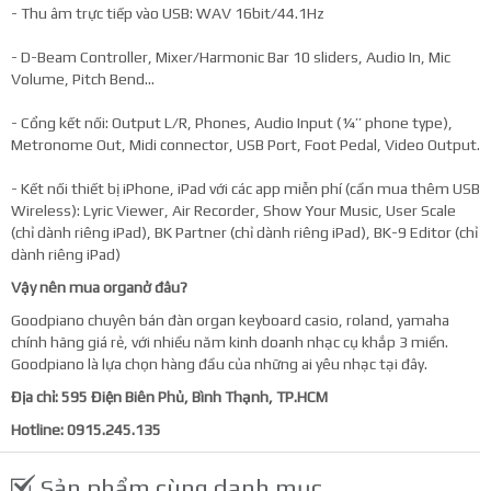
- Thu âm trực tiếp vào USB: WAV 16bit/44.1Hz
- D-Beam Controller, Mixer/Harmonic Bar 10 sliders, Audio In, Mic
Volume, Pitch Bend…
- Cổng kết nối: Output L/R, Phones, Audio Input (¼’’ phone type),
Metronome Out, Midi connector, USB Port, Foot Pedal, Video Output.
- Kết nối thiết bị iPhone, iPad với các app miễn phí (cần mua thêm USB
Wireless): Lyric Viewer, Air Recorder, Show Your Music, User Scale
(chỉ dành riêng iPad), BK Partner (chỉ dành riêng iPad), BK-9 Editor (chỉ
dành riêng iPad)
Vậy nên mua organở đâu?
Goodpiano chuyên bán đàn organ keyboard casio, roland, yamaha
chính hãng giá rẻ, với nhiều năm kinh doanh nhạc cụ khắp 3 miền.
Goodpiano là lựa chọn hàng đầu của những ai yêu nhạc tại đây.
Địa chỉ: 595 Điện Biên Phủ, Bình Thạnh, TP.HCM
Hotline: 0915.245.135
Sản phẩm cùng danh mục