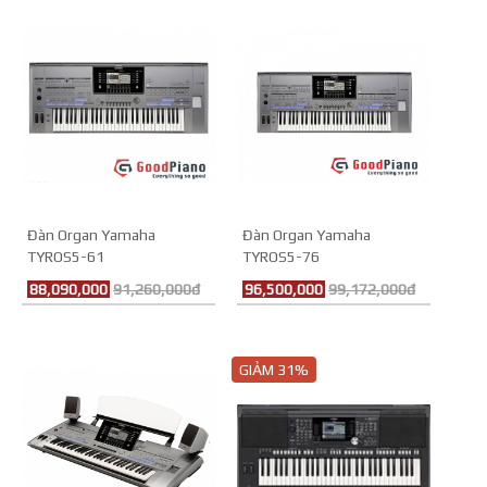
Đàn Organ Yamaha
Đàn Organ Yamaha
TYROS5-61
TYROS5-76
88,090,000
91,260,000đ
96,500,000
99,172,000đ
GIẢM 31%