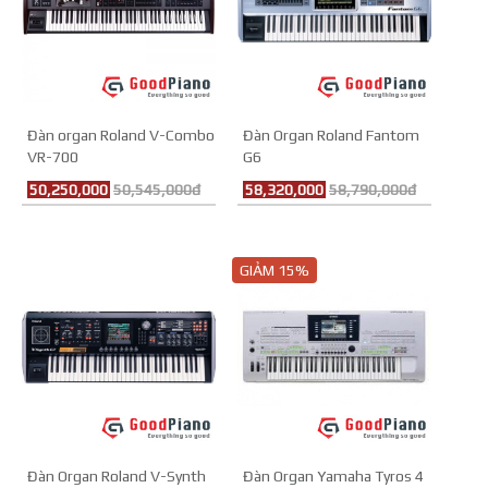
Đàn organ Roland V-Combo
Đàn Organ Roland Fantom
VR-700
G6
50,250,000
50,545,000đ
58,320,000
58,790,000đ
GIẢM 15%
Đàn Organ Roland V-Synth
Đàn Organ Yamaha Tyros 4