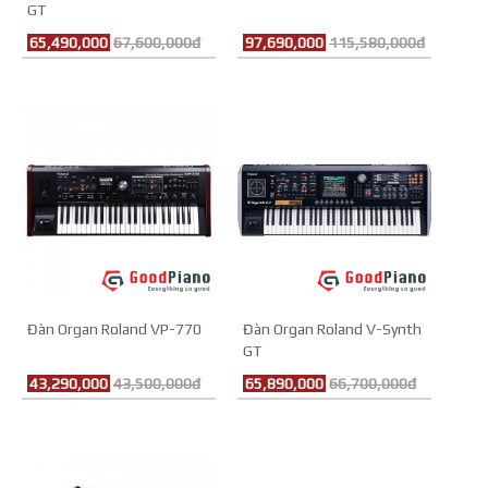
GT
65,490,000
67,600,000đ
97,690,000
115,580,000đ
Đàn Organ Roland VP-770
Đàn Organ Roland V-Synth
GT
43,290,000
43,500,000đ
65,890,000
66,700,000đ