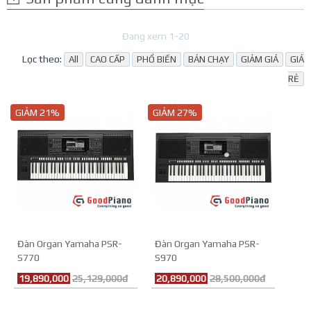
Đang xem 1-20
Lọc theo:
All
CAO CẤP
PHỔ BIẾN
BÁN CHẠY
GIẢM GIÁ
GIÁ
RẺ
GIẢM 21%
GIẢM 27%
Đàn Organ Yamaha PSR-
Đàn Organ Yamaha PSR-
S770
S970
19,890,000
25,129,000đ
20,890,000
28,500,000đ