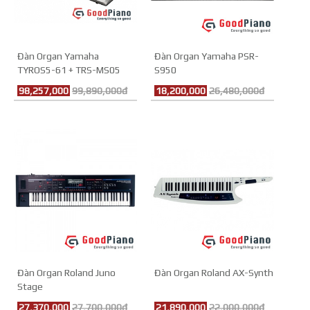
Đàn Organ Yamaha
Đàn Organ Yamaha PSR-
TYROS5-61 + TRS-MS05
S950
98,257,000
99,890,000đ
18,200,000
26,480,000đ
Đàn Organ Roland Juno
Đàn Organ Roland AX-Synth
Stage
27,370,000
27,700,000đ
21,890,000
22,000,000đ