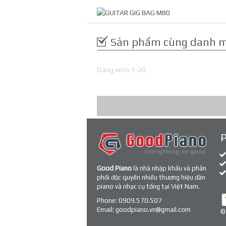
Sản phẩm cùng danh 
Đang xem 1-20
Good Piano
là nhà nhập khẩu và phân
phối độc quyền nhiều thương hiệu đàn
piano và nhạc cụ tổng tại Việt Nam.
Phone:
0909.570.507
Email:
goodpiano.vn@gmail.com
©