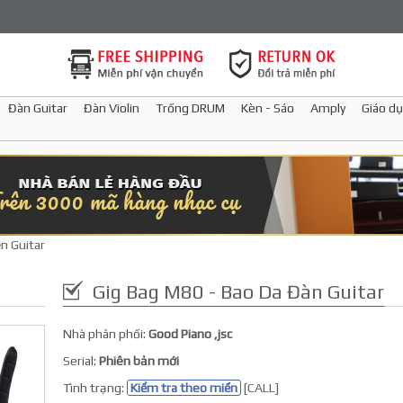
Đàn Guitar
Đàn Violin
Trống DRUM
Kèn - Sáo
Amply
Giáo dụ
n Guitar
Gig Bag M80 - Bao Da Đàn Guitar
Nhà phân phối:
Good Piano ,jsc
Serial:
Phiên bản mới
Tình trạng:
Kiểm tra theo miền
[CALL]