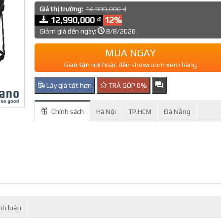
Giá thị trường:
14,800,000 đ
12,990,000 ₫
12%
Giảm giá đến ngày:
8/8/2026
MUA NGAY
Giao tận nơi hoặc đến showroom xem hàng
Lấy giá tốt hơn
TRẢ GÓP 0%
Chính sách
Hà Nội
TP.HCM
Đà Nẵng
nh luận