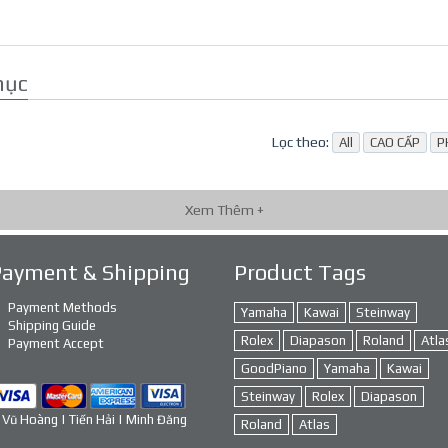
mục
Lọc theo:
All
CAO CẤP
P
Xem Thêm +
Payment & Shipping
Product Tags
Payment Methods
Yamaha
Kawai
Steinway
Shipping Guide
Rolex
Diapason
Roland
Atla
Payment Accept
GoodPiano
Yamaha
Kawai
Steinway
Rolex
Diapason
 Vũ Hoàng | Tiến Hải | Minh Đăng
Roland
Atlas