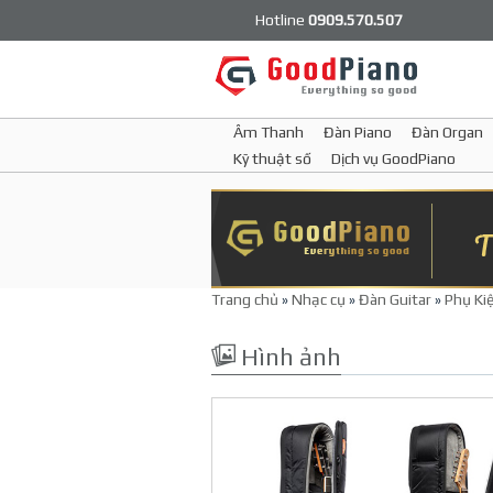
Hotline
0909.570.507
Âm Thanh
Đàn Piano
Đàn Organ
Kỹ thuật số
Dịch vụ GoodPiano
Trang chủ
»
Nhạc cụ
»
Đàn Guitar
»
Phụ Kiệ
Hình ảnh