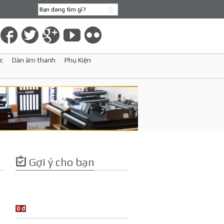
c
Dàn âm thanh
Phụ Kiện
Gợi ý cho bạn
0 đ