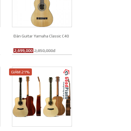
-
Đàn Guitar Yamaha Classic C40
2,699,000
2,850,000đ
GIẢM 21%