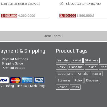
Đàn Classic Guitar C80//02
Đàn Classic Guitar CX40//02
3,465,090
4,230,000đ
3,190,000
3,560,000đ
Xem Thêm +
Payment & Shipping
Product Tags
Payment Methods
Yamaha
Kawai
Steinway
Shipping Guide
Rolex
Diapason
Roland
Atla
Payment Accept
GoodPiano
Yamaha
Kawai
Steinway
Rolex
Diapason
 Vũ Hoàng | Tiến Hải | Minh Đăng
Roland
Atlas