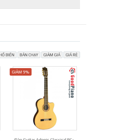
Thương hiệu
Model
Mặt đàn
HỔ BIẾN
BÁN CHẠY
GIẢM GIÁ
GIÁ RẺ
Lưng và Hông
Dây đàn
GIẢM 9%
Bàn phím & ngựa
Khóa đàn (lên dây)
Cần đàn
Màu sắc
Đàn Guitar Adonis Classical BC-