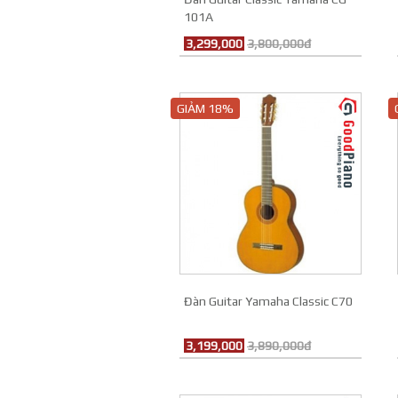
101A
3,299,000
3,800,000đ
GIẢM 18%
Đàn Guitar Yamaha Classic C70
3,199,000
3,890,000đ