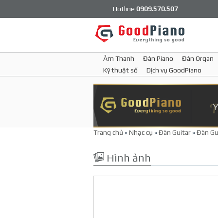
Hotline
0909.570.507
Âm Thanh
Đàn Piano
Đàn Organ
Kỹ thuật số
Dịch vụ GoodPiano
Trang chủ
»
Nhạc cụ
»
Đàn Guitar
»
Đàn Gui
Hình ảnh