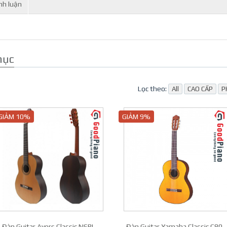
nh luận
mục
Lọc theo:
All
CAO CẤP
P
GIẢM 10%
GIẢM 9%
Đàn Guitar Ayers Classic NSRL
Đàn Guitar Yamaha Classic C80