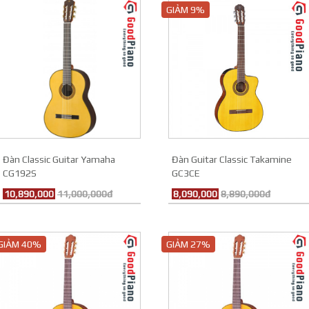
GIẢM 9%
Đàn Classic Guitar Yamaha
Đàn Guitar Classic Takamine
CG192S
GC3CE
10,890,000
11,000,000đ
8,090,000
8,890,000đ
GIẢM 40%
GIẢM 27%