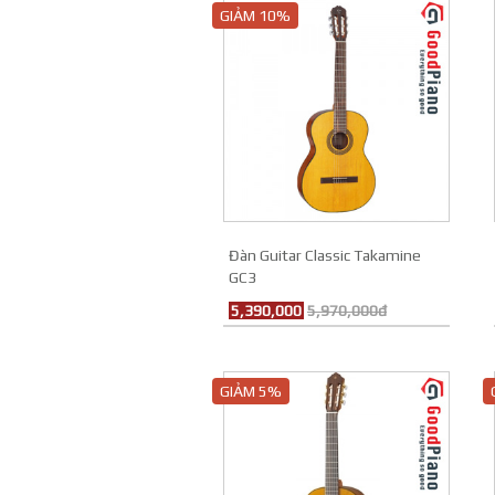
GIẢM 10%
Đàn Guitar Classic Takamine
GC3
5,390,000
5,970,000đ
GIẢM 5%