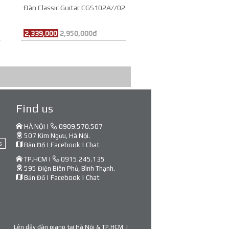
Đàn Classic Guitar CGS102A//02
2,339,000
2,950,000đ
Find us
HÀ NỘI |
0909.570.507
507 Kim Ngưu, Hà Nội.
s
Bản Đồ
|
Facebook
|
Chat
TP.HCM |
0915.245.135
595 Điện Biên Phủ, Bình Thạnh.
Bản Đồ
|
Facebook
|
Chat
Lên dây đàn piano tại Hà Nội & TP.HCM