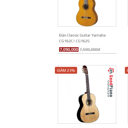
Đàn Classic Guitar Yamaha
CG162C/ CG162S
7,090,000
7,500,000đ
GIẢM 23%