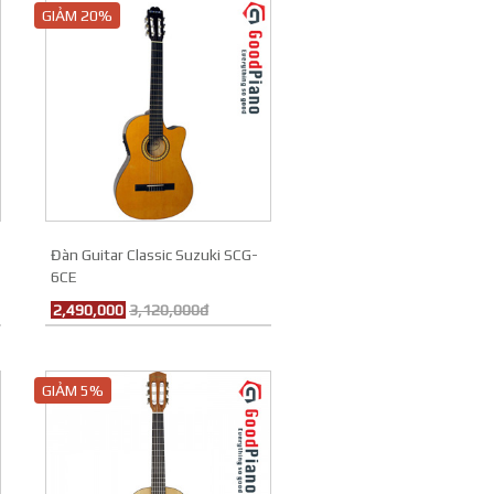
GIẢM 20%
Đàn Guitar Classic Suzuki SCG-
6CE
2,490,000
3,120,000đ
GIẢM 5%