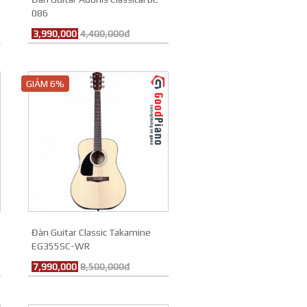
086
3,990,000
4,400,000đ
GIẢM 6%
Đàn Guitar Classic Takamine
EG355SC-WR
7,990,000
8,500,000đ