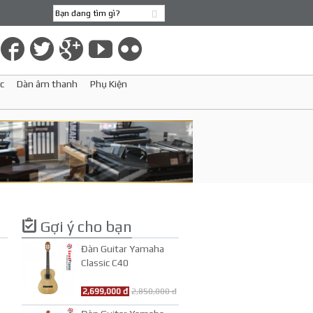
c
Dàn âm thanh
Phụ Kiện
Gợi ý cho bạn
Đàn Guitar Yamaha
Classic C40
2,699,000 đ
2,850,000 đ