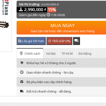
Giá thị trường:
3,500,000 đ
2,990,000 ₫
15%
Giảm giá đến ngày:
7/8/2026
MUA NGAY
Giao tận nơi hoặc đến showroom xem hàng
Lấy giá tốt hơn
TRẢ GÓP 0%
Chính sách
Hà Nội
TP.HCM
Đà Nẵng
Khóa học hè x3 tháng cho 2 người.
Giao nhận nhanh chóng - tin cậy.
Bộ phụ kiện cao cấp chính hãng.
Đổi trả nhanh chóng - dễ dàng.