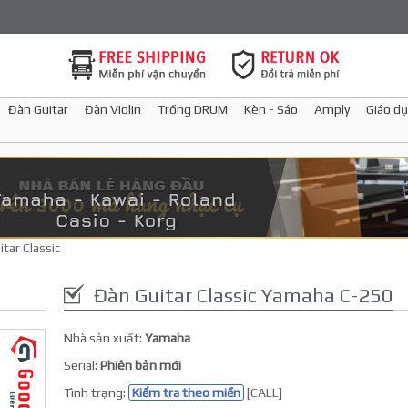
Đàn Guitar
Đàn Violin
Trống DRUM
Kèn - Sáo
Amply
Giáo dụ
tar Classic
Đàn Guitar Classic Yamaha C-250
Nhà sản xuất:
Yamaha
Serial:
Phiên bản mới
Tình trạng:
Kiểm tra theo miền
[CALL]