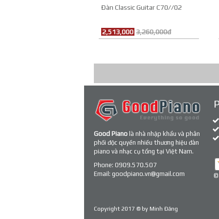
Đàn Classic Guitar C70//02
2,513,000
3,260,000đ
Good Piano
là nhà nhập khẩu và phân
phối độc quyền nhiều thương hiệu đàn
piano và nhạc cụ tổng tại Việt Nam.
Phone:
0909.570.507
Email:
goodpiano.vn@gmail.com
©
Copyright 2017 © by
Minh Đăng