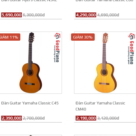
5,690,000
6,300,000đ
4,290,000
4,690,000đ
GIẢM 11%
GIẢM 30%
Đàn Guitar Yamaha Classic C45
Đàn Guitar Yamaha Classic
CM40
2,390,000
2,700,000đ
2,190,000
3,120,000đ