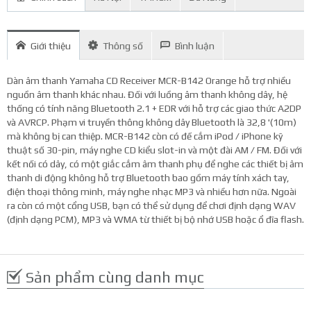
Giới thiệu
Thông số
Bình luận
Dàn âm thanh Yamaha CD Receiver MCR-B142 Orange hỗ trợ nhiều
nguồn âm thanh khác nhau. Đối với luồng âm thanh không dây, hệ
thống có tính năng Bluetooth 2.1 + EDR với hỗ trợ các giao thức A2DP
và AVRCP. Phạm vi truyền thông không dây Bluetooth là 32,8 '(10m)
mà không bị can thiệp. MCR-B142 còn có đế cắm iPod / iPhone kỹ
thuật số 30-pin, máy nghe CD kiểu slot-in và một đài AM / FM. Đối với
kết nối có dây, có một giắc cắm âm thanh phụ để nghe các thiết bị âm
thanh di động không hỗ trợ Bluetooth bao gồm máy tính xách tay,
điện thoại thông minh, máy nghe nhạc MP3 và nhiều hơn nữa. Ngoài
ra còn có một cổng USB, bạn có thể sử dụng để chơi định dạng WAV
(định dạng PCM), MP3 và WMA từ thiết bị bộ nhớ USB hoặc ổ đĩa flash.
Sản phẩm cùng danh mục