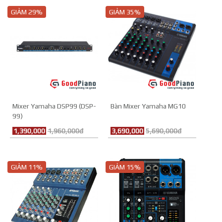
GIẢM 29%
GIẢM 35%
Mixer Yamaha DSP99 (DSP-
Bàn Mixer Yamaha MG10
99)
1,390,000
1,960,000đ
3,690,000
5,690,000đ
GIẢM 11%
GIẢM 15%