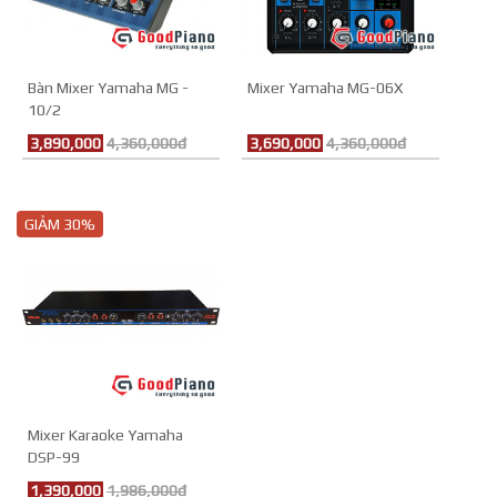
Bàn Mixer Yamaha MG -
Mixer Yamaha MG-06X
10/2
3,890,000
4,360,000đ
3,690,000
4,360,000đ
GIẢM 30%
Mixer Karaoke Yamaha
DSP-99
1,390,000
1,986,000đ