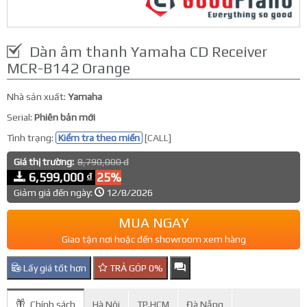
Dàn âm thanh Yamaha CD Receiver
MCR-B142 Orange
Nhà sản xuất:
Yamaha
Serial:
Phiên bản mới
Tình trạng:
Kiểm tra theo miền
[CALL]
Giá thị trường:
8,790,000 đ
6,599,000 ₫
25%
Giảm giá đến ngày:
12/8/2026
MUA NGAY
Giao tận nơi hoặc đến showroom xem hàng
Lấy giá tốt hơn
TRẢ GÓP 0%
Chính sách
Hà Nội
TP.HCM
Đà Nẵng