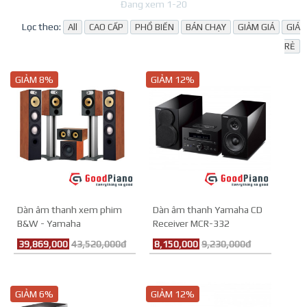
Đang xem 1-20
Lọc theo:
All
CAO CẤP
PHỔ BIẾN
BÁN CHẠY
GIẢM GIÁ
GIÁ
RẺ
GIẢM 8%
GIẢM 12%
Dàn âm thanh xem phim
Dàn âm thanh Yamaha CD
B&W - Yamaha
Receiver MCR-332
39,869,000
43,520,000đ
8,150,000
9,230,000đ
GIẢM 6%
GIẢM 12%