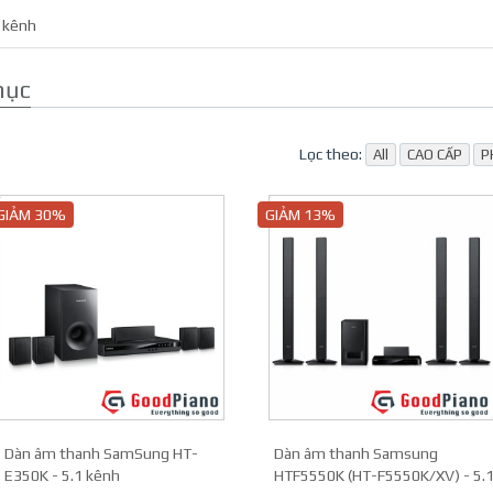
 kênh
mục
Lọc theo:
All
CAO CẤP
P
GIẢM 30%
GIẢM 13%
Dàn âm thanh SamSung HT-
Dàn âm thanh Samsung
E350K - 5.1 kênh
HTF5550K (HT-F5550K/XV) - 5.