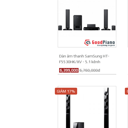
Dàn âm thanh SamSung HT-
F5530HK/XV - 5.1 kênh
6,399,000
6,760,000đ
GIẢM 17%