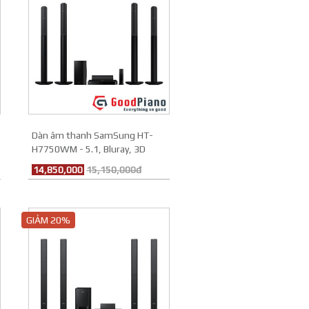
Dàn âm thanh SamSung HT-
H7750WM - 5.1, Bluray, 3D
14,850,000
15,150,000đ
GIẢM 20%