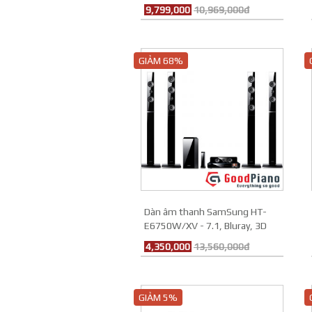
9,799,000
10,969,000đ
GIẢM 68%
Dàn âm thanh SamSung HT-
E6750W/XV - 7.1, Bluray, 3D
4,350,000
13,560,000đ
GIẢM 5%