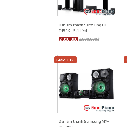
Dàn âm thanh SamSung HT-
E453K - 5.1 kênh
2,390,000
2,890,000đ
GIẢM 13%
Dàn âm thanh Samsung MX-