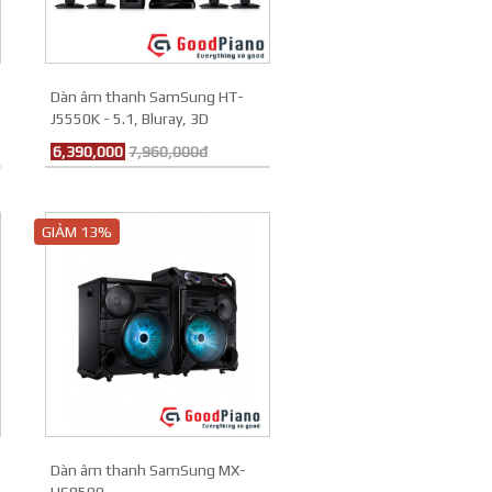
Dàn âm thanh SamSung HT-
J5550K - 5.1, Bluray, 3D
6,390,000
7,960,000đ
GIẢM 13%
Dàn âm thanh SamSung MX-