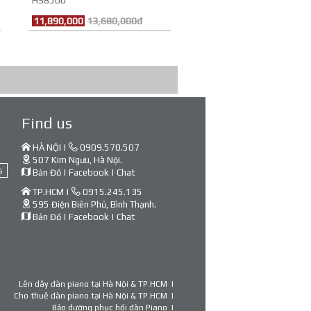
HS8500
11,890,000
13,680,000đ
Find us
HÀ NỘI |
0909.570.507
507 Kim Ngưu, Hà Nội.
s
Bản Đồ
|
Facebook
|
Chat
TP.HCM |
0915.245.135
595 Điện Biên Phủ, Bình Thạnh.
Bản Đồ
|
Facebook
|
Chat
Lên dây đàn piano tại Hà Nội & TP.HCM
Cho thuê đàn piano tại Hà Nội & TP.HCM
Bảo dưỡng phục hồi đàn Piano