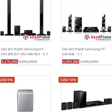
Dàn âm thanh Samsung HT-
Dàn âm thanh SamSung HT-
H5530K (HT-H5530K/XV) - 5.1
E453HK - 5.1
6,210,000
8,650,000đ
4,050,000
4,560,000đ
GIẢM 8%
GIẢM 18%