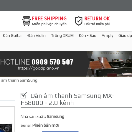
Đàn Guitar
Đàn Violin
Trống DRUM
Kèn - Sáo
Amply
Giáo dụ
 âm thanh SamSung
Dàn âm thanh Samsung MX-
FS8000 - 2.0 kênh
Nhà sản xuất:
Samsung
Serial:
Phiên bản mới