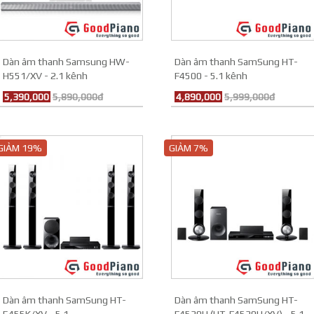
Dàn âm thanh Samsung HW-
Dàn âm thanh SamSung HT-
H551/XV - 2.1 kênh
F4500 - 5.1 kênh
5,390,000
5,890,000đ
4,890,000
5,999,000đ
GIẢM 19%
GIẢM 7%
Dàn âm thanh SamSung HT-
Dàn âm thanh SamSung HT-