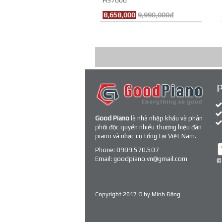
HS7000
8,658,000
9,990,000đ
Good Piano
là nhà nhập khẩu và phân
phối độc quyền nhiều thương hiệu đàn
piano và nhạc cụ tổng tại Việt Nam.
Phone:
0909.570.507
Email:
goodpiano.vn@gmail.com
©
Copyright 2017 © by
Minh Đăng