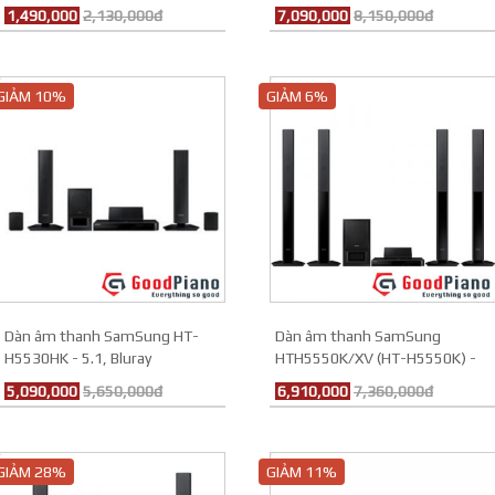
1,490,000
2,130,000đ
7,090,000
8,150,000đ
GIẢM 10%
GIẢM 6%
Dàn âm thanh SamSung HT-
Dàn âm thanh SamSung
H5530HK - 5.1, Bluray
HTH5550K/XV (HT-H5550K) -
5.1
5,090,000
5,650,000đ
6,910,000
7,360,000đ
GIẢM 28%
GIẢM 11%