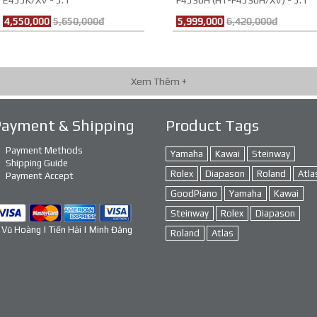
E455K/XV - 5.1
F4530H (HT-F4530H/XV) - 5.1
4,550,000
5,650,000đ
5,999,000
6,420,000đ
Xem Thêm +
Payment & Shipping
Product Tags
Payment Methods
Yamaha
Kawai
Steinway
Shipping Guide
Rolex
Diapason
Roland
Atla
Payment Accept
GoodPiano
Yamaha
Kawai
Steinway
Rolex
Diapason
 Vũ Hoàng | Tiến Hải | Minh Đăng
Roland
Atlas