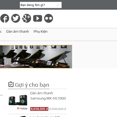
c
Dàn âm thanh
Phụ Kiện
Gợi ý cho bạn
Dàn âm thanh
Samsung MX-HS7000
8,658,000 đ
9,990,000 đ