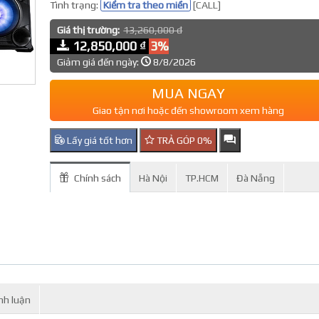
Tình trạng:
Kiểm tra theo miền
[CALL]
Giá thị trường:
13,260,000 đ
12,850,000 ₫
3%
Giảm giá đến ngày:
8/8/2026
MUA NGAY
Giao tận nơi hoặc đến showroom xem hàng
Lấy giá tốt hơn
TRẢ GÓP 0%
Chính sách
Hà Nội
TP.HCM
Đà Nẵng
nh luận