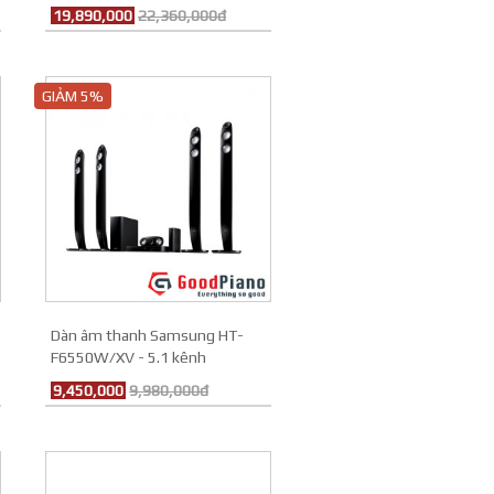
19,890,000
22,360,000đ
GIẢM 5%
Dàn âm thanh Samsung HT-
F6550W/XV - 5.1 kênh
9,450,000
9,980,000đ