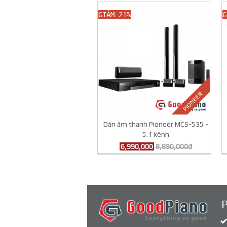
GIẢM 21%
G
PIONEER
Dàn âm thanh Pioneer MCS-535 -
5.1 kênh
6,990,000
8,890,000đ