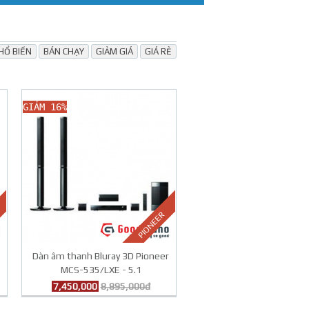
HỔ BIẾN
BÁN CHẠY
GIẢM GIÁ
GIÁ RẺ
GIẢM 16%
PIONEER
Dàn âm thanh Bluray 3D Pioneer
MCS-535/LXE - 5.1
7,450,000
8,895,000đ