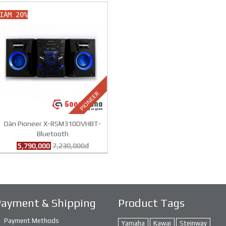
IẢM 20%
PIONEER
Dàn Pioneer X-RSM310DVHBT-
Bluetooth
5,790,000
7,230,000đ
Payment & Shipping
Product Tags
Payment Methods
Yamaha
Kawai
Steinway