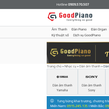
Hotline
0909.570.507
Âm Thanh
Đàn Piano
Đàn Organ
Kỹ thuật số
Dịch vụ GoodPiano
Trang chủ
»
Nhạc cụ
»
Dàn âm thanh
» Dàn
Dàn âm thanh
Dàn âm thanh
Yamaha
Sony
Tưng bừng khai trương, chương trì
Miền Nam:
0915.245.135
| Miền Bắc:
09