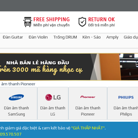
Đàn Guitar
Đàn Violin
Trống DRUM
Kèn - Sáo
Amply
Giáo dụ
 âm thanh Pioneer
Dàn âm thanh
Dàn âm thanh
Dàn âm thanh
Dàn âm than
SamSung
LG
Pioneer
Philips
nh giảm giá đặc biệt & cam kết bảo vệ
"GIÁ THẤP NHẤT"
.
09.570.507