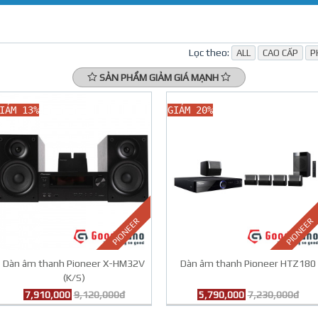
Lọc theo:
ALL
CAO CẤP
P
SẢN PHẨM GIẢM GIÁ MẠNH
IẢM 13%
GIẢM 20%
PIONEER
PIONEER
Dàn âm thanh Pioneer X-HM32V
Dàn âm thanh Pioneer HTZ180
(K/S)
7,910,000
9,120,000đ
5,790,000
7,230,000đ